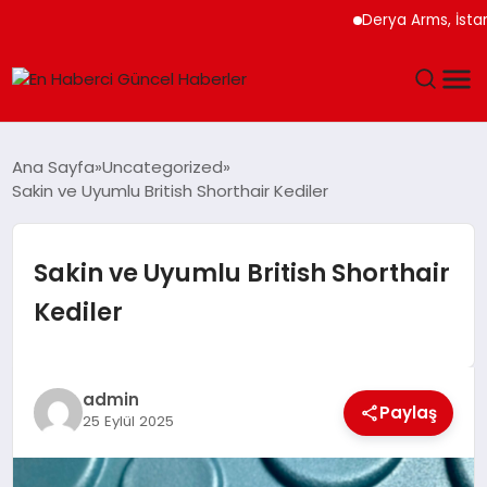
Derya Arms, İstanbul Pro
GÜNDEM
Ana Sayfa
Uncategorized
Sakin ve Uyumlu British Shorthair Kediler
SPOR
SAĞLIK
Sakin ve Uyumlu British Shorthair
Kediler
TEKNOLOJI
MAGAZIN
admin
Paylaş
25 Eylül 2025
DÜNYA