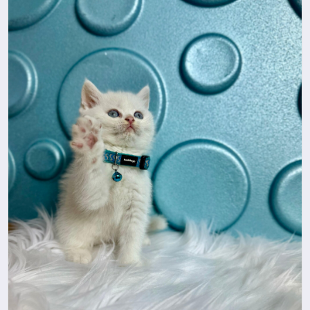
EKONOMI
EĞITIM
SIYASET