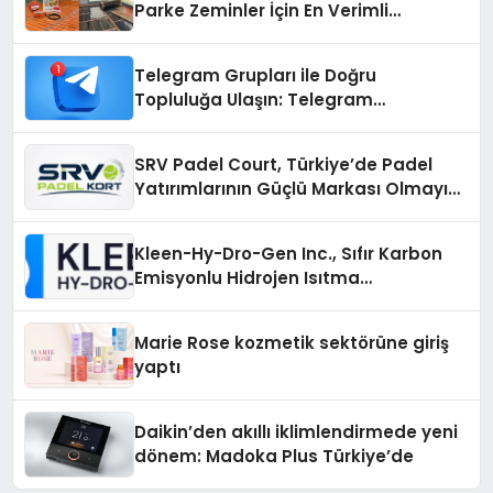
Parke Zeminler İçin En Verimli
Çözümler
Telegram Grupları ile Doğru
Topluluğa Ulaşın: Telegram
Gruplarıyla Online Topluluklara
Katılım
SRV Padel Court, Türkiye’de Padel
Yatırımlarının Güçlü Markası Olmayı
Sürdürüyor
Kleen-Hy-Dro-Gen Inc., Sıfır Karbon
Emisyonlu Hidrojen Isıtma
Teknolojisinde ISO ve TSSA
Düzenleyici Onaylarını Aldı
Marie Rose kozmetik sektörüne giriş
yaptı
Daikin’den akıllı iklimlendirmede yeni
dönem: Madoka Plus Türkiye’de