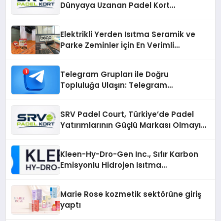
Dünyaya Uzanan Padel Kort
Üretiminde Güvenin Adresi
Elektrikli Yerden Isıtma Seramik ve
Parke Zeminler İçin En Verimli
Çözümler
Telegram Grupları ile Doğru
Topluluğa Ulaşın: Telegram
Gruplarıyla Online Topluluklara
Katılım
SRV Padel Court, Türkiye’de Padel
Yatırımlarının Güçlü Markası Olmayı
Sürdürüyor
Kleen-Hy-Dro-Gen Inc., Sıfır Karbon
Emisyonlu Hidrojen Isıtma
Teknolojisinde ISO ve TSSA
Düzenleyici Onaylarını Aldı
Marie Rose kozmetik sektörüne giriş
yaptı