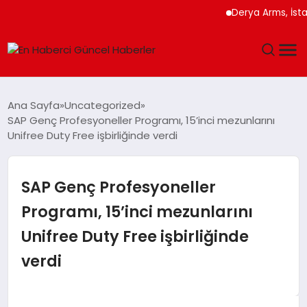
Derya Arms, İstanbul P
GÜNDEM
Ana Sayfa
Uncategorized
SAP Genç Profesyoneller Programı, 15’inci mezunlarını
SPOR
Unifree Duty Free işbirliğinde verdi
SAĞLIK
SAP Genç Profesyoneller
TEKNOLOJI
Programı, 15’inci mezunlarını
Unifree Duty Free işbirliğinde
MAGAZIN
verdi
DÜNYA