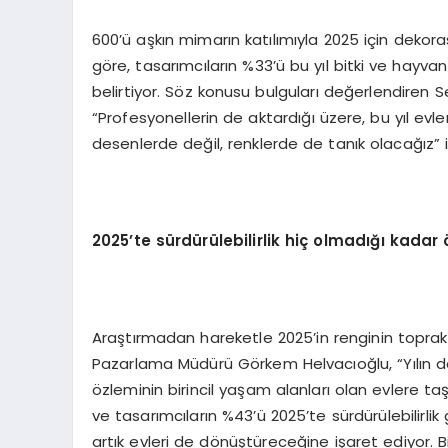
600’ü aşkın mimarın katılımıyla 2025 için dekora
göre, tasarımcıların %33’ü bu yıl bitki ve hayva
belirtiyor. Söz konusu bulguları değerlendire
“Profesyonellerin de aktardığı üzere, bu yıl 
desenlerde değil, renklerde de tanık olacağız” if
2025’te sürdürülebilirlik hiç olmadığı kad
Araştırmadan hareketle 2025’in renginin toprak
Pazarlama Müdürü Görkem Helvacıoğlu, “Yılın d
özleminin birincil yaşam alanları olan evlere ta
ve tasarımcıların %43’ü 2025’te sürdürülebilirlik 
artık evleri de dönüştüreceğine işaret ediyor. B