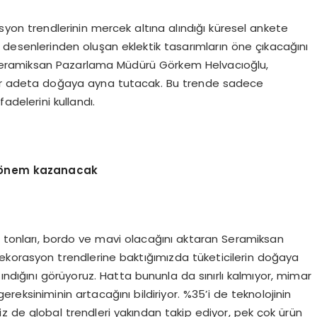
syon trendlerinin mercek altına alındığı küresel ankete
n desenlerinden oluşan eklektik tasarımların öne çıkacağını
n Seramiksan Pazarlama Müdürü Görkem Helvacıoğlu,
evler adeta doğaya ayna tutacak. Bu trende sadece
adelerini kullandı.
ar önem kazanacak
 tonları, bordo ve mavi olacağını aktaran Seramiksan
ekorasyon trendlerine baktığımızda tüketicilerin doğaya
şındığını görüyoruz. Hatta bununla da sınırlı kalmıyor, mimar
gereksiniminin artacağını bildiriyor. %35’i de teknolojinin
iz de global trendleri yakından takip ediyor, pek çok ürün