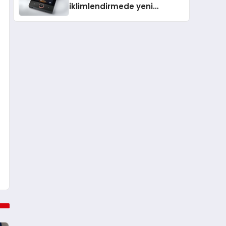
iklimlendirmede yeni
dönem: Madoka Plus
Türkiye’de