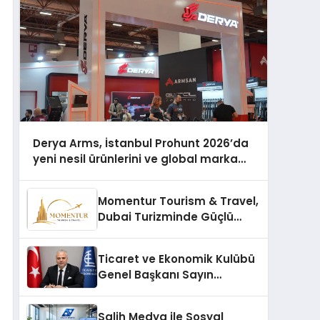
Derya Arms, İstanbul Prohunt 2026’da
yeni nesil ürünlerini ve global marka
vizyonunu sergiledi
Momentur Tourism & Travel,
Dubai Turizminde Güçlü
Operasyon Ağıyla Fark
Yaratıyor
Ticaret ve Ekonomik Kulübü
Genel Başkanı Sayın
Mehmet Ulutaş, ekonomiye
dair yaptığı açıklamada
Salih Medya ile Sosyal