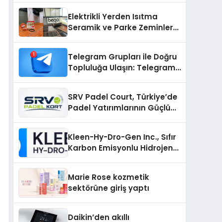
Üretiminde Güvenin Adresi
Elektrikli Yerden Isıtma
Seramik ve Parke Zeminler
İçin En Verimli Çözümler
Telegram Grupları ile Doğru
Topluluğa Ulaşın: Telegram
Gruplarıyla Online
Topluluklara Katılım
SRV Padel Court, Türkiye’de
Padel Yatırımlarının Güçlü
Markası Olmayı Sürdürüyor
Kleen-Hy-Dro-Gen Inc., Sıfır
Karbon Emisyonlu Hidrojen
Isıtma Teknolojisinde ISO ve
TSSA Düzenleyici Onaylarını
Marie Rose kozmetik
Aldı
sektörüne giriş yaptı
Daikin’den akıllı