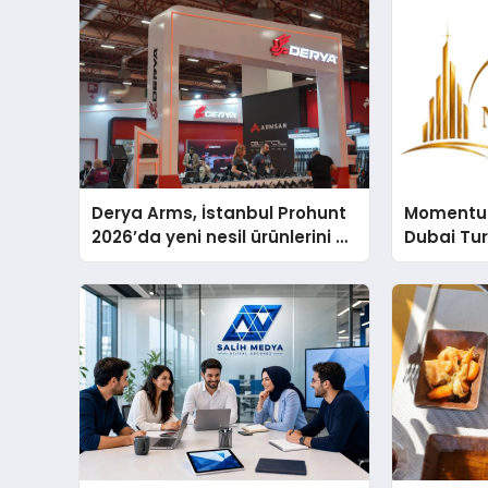
Derya Arms, İstanbul Prohunt
Momentur
2026’da yeni nesil ürünlerini ve
Dubai Tu
global marka vizyonunu
Operasyo
sergiledi
Yaratıyor