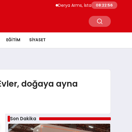
Derya Arms, İstanbul Prohunt 2026’da yeni 
08:22:57
EĞITIM
SIYASET
Evler, doğaya ayna
Son Dakika