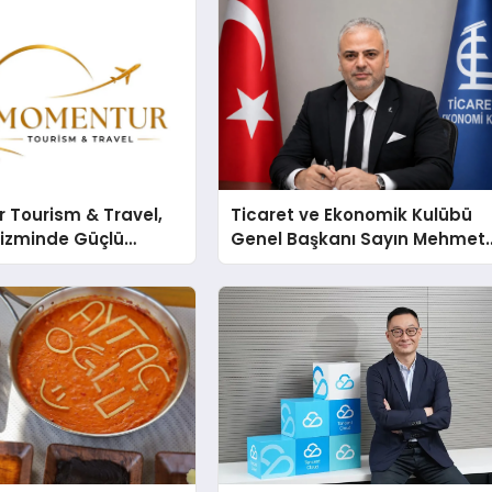
 Tourism & Travel,
Ticaret ve Ekonomik Kulübü
rizminde Güçlü
Genel Başkanı Sayın Mehmet
n Ağıyla Fark
Ulutaş, ekonomiye dair yaptığ
açıklamada şunları kaydetti: