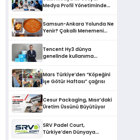
şunları kaydetti:
Medya Profil Yönetiminde
Etkileşim Artırma Yöntemleri
Samsun-Ankara Yolunda Ne
Yenir? Çakallı Menemeni
Molası
Tencent Hy3 dünya
genelinde kullanıma
sunuldu
Mars Türkiye’den “Köpeğini
İşe Götür Haftası” çağrısı
Cesur Packaging, Mısır’daki
Üretim Üssünü Büyütüyor
SRV Padel Court,
Türkiye’den Dünyaya
Uzanan Padel Kort