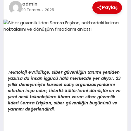
EKONOMI
admin
Paylaş
10 Temmuz 2025
EĞITIM
SIYASET
Teknoloji evrildikç
e, siber g
üvenliğin tanımı yeniden
yazılsa da insan işgücü hâlâ merkezde yer alıyor. 23
yıllık deneyimiyle k
ü
resel sat
ış
organizasyonlar
ı
n
ı
s
ı
f
ı
rdan in
ş
a eden, liderlik k
ü
lt
ü
rlerini d
ö
n
üş
t
ü
ren ve
yeni nesil teknolojilere ilham veren siber g
ü
venlik
lideri Semra Eri
ş
kon,
siber g
ü
venli
ğ
in bugününü ve
yarınını değerlendirdi.