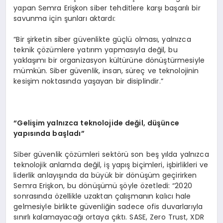
yapan Semra Erişkon siber tehditlere karşı başarılı bir
savunma için şunları aktardı:
“Bir şirketin siber güvenlikte güçlü olması, yalnızca
teknik çözümlere yatırım yapmasıyla değil, bu
yaklaşımı bir organizasyon kültürüne dönüştürmesiyle
mümkün. Siber güvenlik, insan, süreç ve teknolojinin
kesişim noktasında yaşayan bir disiplindir.”
“
Geli
ş
im yaln
ı
zca teknolojide de
ğ
il, d
üşü
nce
yap
ı
s
ı
nda ba
ş
lad
ı”
Siber güvenlik çözümleri sektörü son beş yılda yalnızca
teknolojik anlamda değil, iş yapış biçimleri, işbirlikleri ve
liderlik anlayışında da büyük bir dönüşüm geçirirken
Semra Erişkon, bu dönüşümü şöyle özetledi: “2020
sonrasında özellikle uzaktan çalışmanın kalıcı hale
gelmesiyle birlikte güvenliğin sadece ofis duvarlarıyla
sınırlı kalamayacağı ortaya çıktı. SASE, Zero Trust, XDR