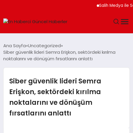
Salih Medya ile Sosyal
GÜNDEM
Ana Sayfa
Uncategorized
Siber güvenlik lideri Semra Erişkon, sektördeki kırılma
SPOR
noktalarını ve dönüşüm fırsatlarını anlattı
SAĞLIK
Siber güvenlik lideri Semra
TEKNOLOJI
Erişkon, sektördeki kırılma
noktalarını ve dönüşüm
MAGAZIN
fırsatlarını anlattı
DÜNYA