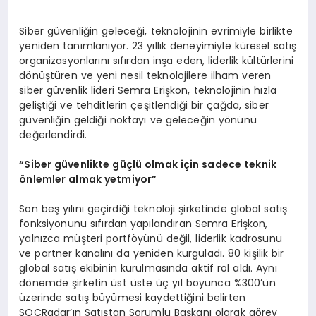
Siber güvenliğin geleceği, teknolojinin evrimiyle birlikte
yeniden tanımlanıyor. 23 yıllık deneyimiyle küresel satış
organizasyonlarını sıfırdan inşa eden, liderlik kültürlerini
dönüştüren ve yeni nesil teknolojilere ilham veren
siber güvenlik lideri Semra Erişkon, teknolojinin hızla
geliştiği ve tehditlerin çeşitlendiği bir çağda, siber
güvenliğin geldiği noktayı ve geleceğin yönünü
değerlendirdi.
“
Siber g
ü
venlikte g
üç
l
ü
olmak i
ç
in sadece teknik
ö
nlemler almak yetmiyor
”
Son beş yılını geçirdiği teknoloji şirketinde global satış
fonksiyonunu sıfırdan yapılandıran Semra Erişkon,
yalnızca müşteri portföyünü değil, liderlik kadrosunu
ve partner kanalını da yeniden kurguladı. 80 kişilik bir
global satış ekibinin kurulmasında aktif rol aldı. Aynı
dönemde şirketin üst üste üç yıl boyunca %300’ün
üzerinde satış büyümesi kaydettiğini belirten
SOCRadar’ın Satıştan Sorumlu Başkanı olarak görev