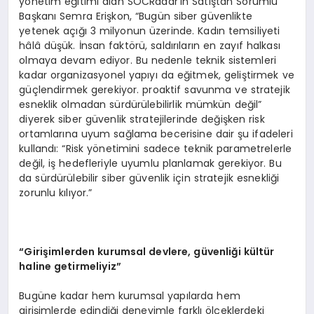
yönetim eğitimi alan SOCRadar’ın Satıştan Sorumlu
Başkanı Semra Erişkon, “Bugün siber güvenlikte
yetenek açığı 3 milyonun üzerinde. Kadın temsiliyeti
hâlâ düşük. İnsan faktörü, saldırıların en zayıf halkası
olmaya devam ediyor. Bu nedenle teknik sistemleri
kadar organizasyonel yapıyı da eğitmek, geliştirmek ve
güçlendirmek gerekiyor. proaktif savunma ve stratejik
esneklik olmadan sürdürülebilirlik mümkün değil”
diyerek siber güvenlik stratejilerinde değişken risk
ortamlarına uyum sağlama becerisine dair şu ifadeleri
kullandı: “Risk yönetimini sadece teknik parametrelerle
değil, iş hedefleriyle uyumlu planlamak gerekiyor. Bu
da sürdürülebilir siber güvenlik için stratejik esnekliği
zorunlu kılıyor.”
“Girişimlerden
kurumsal devlere, g
ü
venli
ğ
i k
ü
lt
ü
r
haline getirmeliyiz
”
Bugüne kadar hem kurumsal yapılarda hem
girişimlerde edindiği deneyimle farklı ölçeklerdeki