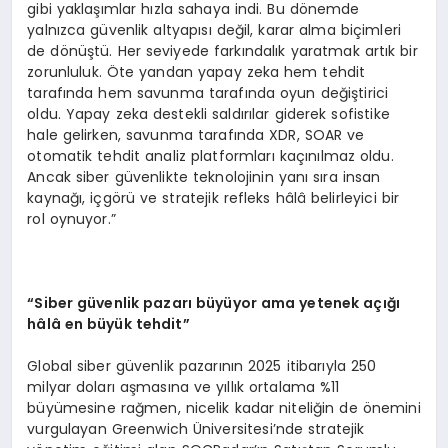
gibi yaklaşımlar hızla sahaya indi. Bu dönemde
yalnızca güvenlik altyapısı değil, karar alma biçimleri
de dönüştü. Her seviyede farkındalık yaratmak artık bir
zorunluluk. Öte yandan yapay zeka hem tehdit
tarafında hem savunma tarafında oyun değiştirici
oldu. Yapay zeka destekli saldırılar giderek sofistike
hale gelirken, savunma tarafında XDR, SOAR ve
otomatik tehdit analiz platformları kaçınılmaz oldu.
Ancak siber güvenlikte teknolojinin yanı sıra insan
kaynağı, içgörü ve stratejik refleks hâlâ belirleyici bir
rol oynuyor.”
“
Siber g
ü
venlik pazar
ı
b
ü
y
ü
yor ama yetenek a
çığı
h
â
l
â
en b
ü
y
ü
k tehdit
”
Global siber güvenlik pazarının 2025 itibarıyla 250
milyar doları aşmasına ve yıllık ortalama %11
büyümesine rağmen, nicelik kadar niteliğin de önemini
vurgulayan Greenwich Üniversitesi’nde stratejik