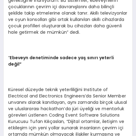
gerektiğine inanıyorum. Bu sistemler, ebeveynlerin
çocuklarının çevrim içi davranışlarını daha bilinçli
şekilde takip etmelerine olanak tanır. Akıllı televizyonlar
ve oyun konsolları gibi ortak kullanılan akıllı cihazlarda
çocuk profilleri oluşturarak bu cihazları daha güvenli
hale getirmek de mümkün” dedi.
“
Ebeveyn denetiminde sadece yaş sınırı yeterli
değil”
Küresel düzeyde teknik yeterliliğini Institute of
Electrical and Electronics Engineers’da Senior Member
unvanını alarak kanıtlayan, aynı zamanda birçok ulusal
ve uluslararası hackathon’da jüri üyeliği ve mentorluk
görevleri üstlenen Coding Event Software Solutions
Kurucusu Tufan Kılıçaslan, “Dijital ortamlar, iletişim ve
etkileşim için yeni yollar sunarak insanların çevrim içi
ortamda mümkün olmayacak ilişkiler kurmasına ve