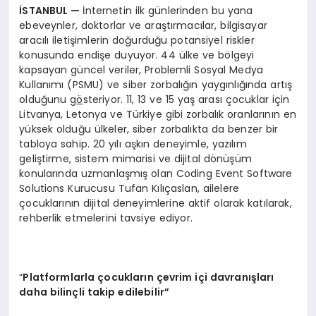
İSTANBUL
—
İnternetin ilk günlerinden bu yana
ebeveynler, doktorlar ve araştırmacılar, bilgisayar
aracılı iletişimlerin doğurduğu potansiyel riskler
konusunda endişe duyuyor. 44 ülke ve bölgeyi
kapsayan güncel veriler, Problemli Sosyal Medya
Kullanımı (PSMU) ve siber zorbalığın yaygınlığında artış
olduğunu g
ö
steriyor. 11, 13 ve 15 yaş arası çocuklar için
Litvanya, Letonya ve Türkiye gibi zorbalık oranlarının en
yüksek olduğu ülkeler, siber zorbalıkta da benzer bir
tabloya sahip. 20 yılı aşkın deneyimle, yazılım
geliştirme, sistem mimarisi ve dijital dönüşüm
konularında uzmanlaşmış olan Coding Event Software
Solutions Kurucusu Tufan Kılıçaslan, ailelere
çocuklarının dijital deneyimlerine aktif olarak katılarak,
rehberlik etmelerini tavsiye ediyor.
“
Platformlarla çocukların çevrim içi davranışları
daha bilinçli takip edilebilir”