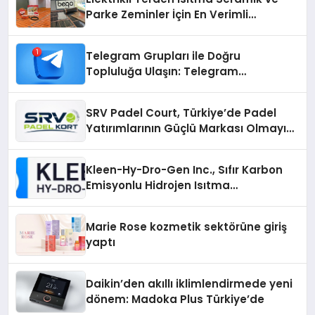
Parke Zeminler İçin En Verimli
Çözümler
Telegram Grupları ile Doğru
Topluluğa Ulaşın: Telegram
Gruplarıyla Online Topluluklara
Katılım
SRV Padel Court, Türkiye’de Padel
Yatırımlarının Güçlü Markası Olmayı
Sürdürüyor
Kleen-Hy-Dro-Gen Inc., Sıfır Karbon
Emisyonlu Hidrojen Isıtma
Teknolojisinde ISO ve TSSA
Düzenleyici Onaylarını Aldı
Marie Rose kozmetik sektörüne giriş
yaptı
Daikin’den akıllı iklimlendirmede yeni
dönem: Madoka Plus Türkiye’de