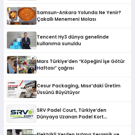
Yöntemleri
Samsun-Ankara Yolunda Ne Yenir?
Çakallı Menemeni Molası
Tencent Hy3 dünya genelinde
kullanıma sunuldu
Mars Türkiye’den “Köpeğini İşe Götür
Haftası” çağrısı
Cesur Packaging, Mısır’daki Üretim
Üssünü Büyütüyor
SRV Padel Court, Türkiye’den
Dünyaya Uzanan Padel Kort
Üretiminde Güvenin Adresi
Elektrikli Yerden Isıtma Seramik ve