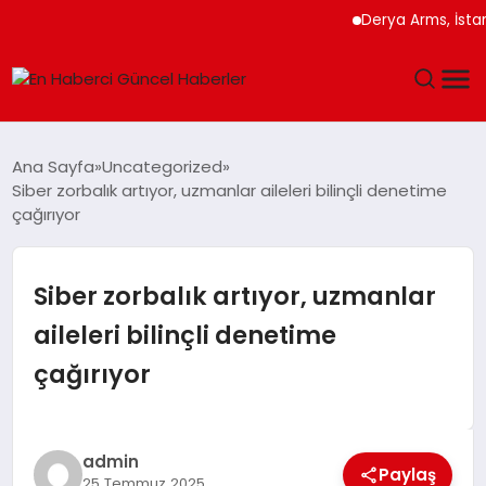
Derya Arms, İstanbul Pr
GÜNDEM
Ana Sayfa
Uncategorized
Siber zorbalık artıyor, uzmanlar aileleri bilinçli denetime
SPOR
çağırıyor
SAĞLIK
Siber zorbalık artıyor, uzmanlar
TEKNOLOJI
aileleri bilinçli denetime
çağırıyor
MAGAZIN
DÜNYA
admin
Paylaş
25 Temmuz 2025