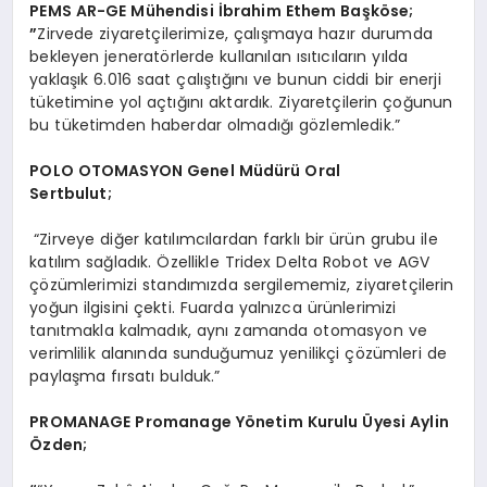
PEMS AR-GE M
ühendisi İbrahim Ethem Başk
ö
se;
”
Zirvede ziyaretçilerimize, çalışmaya hazır durumda
bekleyen jeneratörlerde kullanılan ısıtıcıların yılda
yaklaşık 6.016 saat çalıştığını ve bunun ciddi bir enerji
tüketimine yol açtığını aktardık. Ziyaretçilerin çoğunun
bu tüketimden haberdar olmadığı gözlemledik.”
POLO OTOMASYON Genel Müdürü Oral
Sertbulut;
“Zirveye diğer katılımcılardan farklı bir ürün grubu ile
katılım sağladık. Özellikle Tridex Delta Robot ve AGV
çözümlerimizi standımızda sergilememiz, ziyaretçilerin
yoğun ilgisini çekti. Fuarda yalnızca ürünlerimizi
tanıtmakla kalmadık, aynı zamanda otomasyon ve
verimlilik alanında sunduğumuz yenilikçi çözümleri de
paylaşma fırsatı bulduk.”
PROMANAGE Promanage Y
ö
netim Kurulu
Ü
yesi Aylin
Özden;