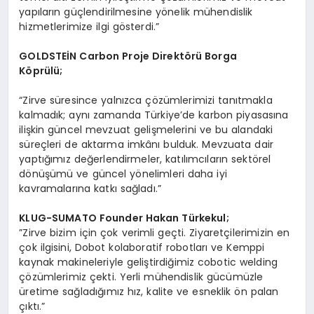
yapıların güçlendirilmesine yönelik mühendislik
hizmetlerimize ilgi gösterdi.”
GOLDSTE
İN Carbon Proje Direkt
ö
rü Borga
K
ö
prülü;
“Zirve süresince yalnızca çözümlerimizi tanıtmakla
kalmadık; aynı zamanda Türkiye’de karbon piyasasına
ilişkin güncel mevzuat gelişmelerini ve bu alandaki
süreçleri de aktarma imkânı bulduk. Mevzuata dair
yaptığımız değerlendirmeler, katılımcıların sektörel
dönüşümü ve güncel yönelimleri daha iyi
kavramalarına katkı sağladı.”
KLUG-SUMATO Founder Hakan Türkekul;
”Zirve bizim için çok verimli geçti. Ziyaretçilerimizin en
çok ilgisini, Dobot kolaboratif robotları ve Kemppi
kaynak makineleriyle geliştirdiğimiz cobotic welding
çözümlerimiz çekti. Yerli mühendislik gücümüzle
üretime sağladığımız hız, kalite ve esneklik ön palan
çıktı.”