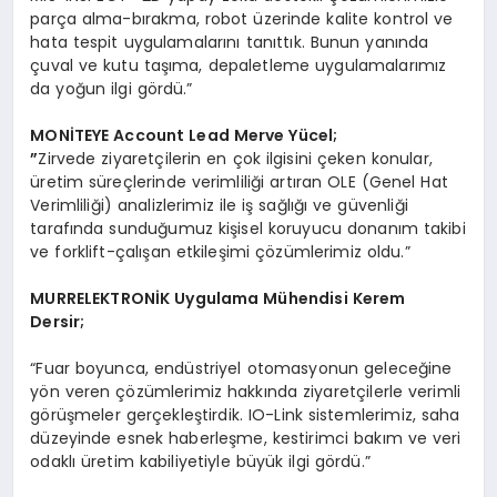
parça alma-bırakma, robot üzerinde kalite kontrol ve
hata tespit uygulamalarını tanıttık. Bunun yanında
çuval ve kutu taşıma, depaletleme uygulamalarımız
da yoğun ilgi gördü.”
MON
İTEYE Account Lead Merve Yü
cel;
”
Zirvede ziyaretçilerin en çok ilgisini çeken konular,
üretim süreçlerinde verimliliği artıran OLE (Genel Hat
Verimliliği) analizlerimiz ile iş sağlığı ve güvenliği
tarafında sunduğumuz kişisel koruyucu donanım takibi
ve forklift-çalışan etkileşimi çözümlerimiz oldu.”
MURRELEKTRON
İK Uygulama Mühendisi Kerem
Dersir;
“Fuar boyunca, endüstriyel otomasyonun geleceğine
yön veren çözümlerimiz hakkında ziyaretçilerle verimli
görüşmeler gerçekleştirdik. IO-Link sistemlerimiz, saha
düzeyinde esnek haberleşme, kestirimci bakım ve veri
odaklı üretim kabiliyetiyle büyük ilgi gördü.”