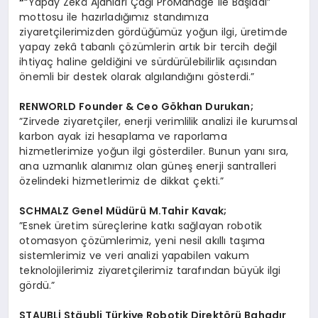
“
“Yapay Zekâ Ajanları Çağı ProManage ile Başladı”
mottosu ile hazırladığımız standımıza
ziyaretçilerimizden gördüğümüz yoğun ilgi, üretimde
yapay zekâ tabanlı çözümlerin artık bir tercih değil
ihtiyaç haline geldiğini ve sürdürülebilirlik açısından
önemli bir destek olarak algılandığını gösterdi.”
RENWORLD Founder & Ceo G
ö
khan Durukan;
”Zirvede ziyaretçiler, enerji verimlilik analizi ile kurumsal
karbon ayak izi hesaplama ve raporlama
hizmetlerimize yoğun ilgi gösterdiler. Bunun yanı sıra,
ana uzmanlık alanımız olan güneş enerji santralleri
özelindeki hizmetlerimiz de dikkat çekti.”
SCHMALZ Genel Müdürü M.Tahir Kavak;
”Esnek üretim süreçlerine katkı sağlayan robotik
otomasyon çözümlerimiz, yeni nesil akıllı taşıma
sistemlerimiz ve veri analizi yapabilen vakum
teknolojilerimiz ziyaretçilerimiz tarafından büyük ilgi
gördü.”
STAUBL
İ Stäubli Türkiye Robotik Direkt
ö
rü Bahadı
r