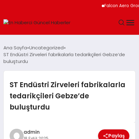
Falcon Aero Group, Küresel 
GÜNDEM
Ana Sayfa
Uncategorized
ST Endüstri Zirveleri fabrikalarla tedarikçileri Gebze’de
SPOR
buluşturdu
SAĞLIK
ST Endüstri Zirveleri fabrikalarla
TEKNOLOJI
tedarikçileri Gebze’de
buluşturdu
MAGAZIN
DÜNYA
admin
Paylaş
18 Eylül 2025