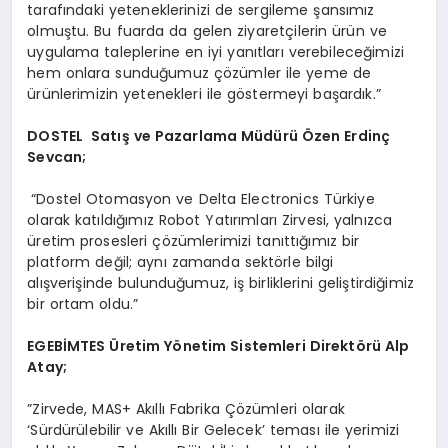
tarafındaki yeteneklerinizi de sergileme şansımız
olmuştu. Bu fuarda da gelen ziyaretçilerin ürün ve
uygulama taleplerine en iyi yanıtları verebileceğimizi
hem onlara sunduğumuz çözümler ile yeme de
ürünlerimizin yetenekleri ile göstermeyi başardık.”
DOSTEL
Satış ve Pazarlama Müdürü Özen Erdinç
Sevcan;
“Dostel Otomasyon ve Delta Electronics Türkiye
olarak katıldığımız Robot Yatırımları Zirvesi, yalnızca
üretim prosesleri çözümlerimizi tanıttığımız bir
platform değil; aynı zamanda sektörle bilgi
alışverişinde bulunduğumuz, iş birliklerini geliştirdiğimiz
bir ortam oldu.”
EGEB
İ
MTES
Ü
retim Y
ö
netim Sistemleri Direkt
ö
rü Alp
Atay;
”Zirvede, MAS+ Akıllı Fabrika Çözümleri olarak
‘Sürdürülebilir ve Akıllı Bir Gelecek’ teması ile yerimizi