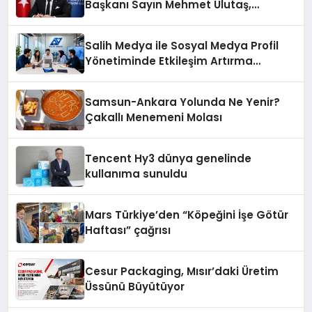
Başkanı Sayın Mehmet Ulutaş,
ekonomiye dair yaptığı açıklamada
şunları kaydetti:
Salih Medya ile Sosyal Medya Profil
Yönetiminde Etkileşim Artırma
Yöntemleri
Samsun-Ankara Yolunda Ne Yenir?
Çakallı Menemeni Molası
Tencent Hy3 dünya genelinde
kullanıma sunuldu
Mars Türkiye’den “Köpeğini İşe Götür
Haftası” çağrısı
Cesur Packaging, Mısır’daki Üretim
Üssünü Büyütüyor