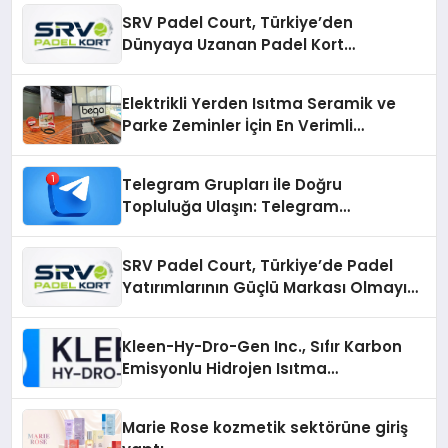
SRV Padel Court, Türkiye’den
Dünyaya Uzanan Padel Kort
Üretiminde Güvenin Adresi
Elektrikli Yerden Isıtma Seramik ve
Parke Zeminler İçin En Verimli
Çözümler
Telegram Grupları ile Doğru
Topluluğa Ulaşın: Telegram
Gruplarıyla Online Topluluklara
Katılım
SRV Padel Court, Türkiye’de Padel
Yatırımlarının Güçlü Markası Olmayı
Sürdürüyor
Kleen-Hy-Dro-Gen Inc., Sıfır Karbon
Emisyonlu Hidrojen Isıtma
Teknolojisinde ISO ve TSSA
Düzenleyici Onaylarını Aldı
Marie Rose kozmetik sektörüne giriş