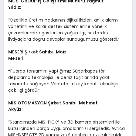
MCS GROUP İş Geliştirme Müdürü Yağmur
Yıldız;
“Özellikle üretim hatlarının dijital ikizleri, anlık alarm
yönetimi ve karar destek sistemlerine yönelik
çözümlerimize gösterilen yoğun ilgi, sektördeki
ihtiyaçlara doğru cevaplar sunduğumuzu gösterdi.”
MESER
İ Şirket Sahibi Moiz
Meseri;
“
Fuarda tanıtımını yaptığımız Süperkapasitör
depolama teknolojisi ile deniz taşıtlarında yakıt
tasarrufu sağlayan Ventofoil dikey kanat teknolojisi
çok ilgi gördü.”
MİS OTOMASYON Şirket Sahibi Mehmet
Akyüz;
“Standımızda MIS-PICK® ve 3D kamera sistemleri ile
kutu içinden parça uygulamalarımızı sergiledik. Ayrıca
MIS-INSPECT® 2D yapay zekâ destekli çözümlerimizle