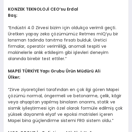
KONZEK TEKNOLOJİ CEO
’
su Erdal
Baş;
“Endüstri 4.0 Zirvesi bizim için oldukça verimli geçti.
Üretken yapay zeka çözümümüz Retmes mIQ’yu bir
lansman tadında tanıtma fırsatı bulduk. Üretici
firmalar, operatör verimliliği, anomali tespiti ve
makinelerle anlık etkileşim gibi işlevleri deneyim
alanında birebir test ettiler.”
MAPE
İ T
Ü
RKİYE Yapı Grubu
Ü
rün Müdürü Ali
Ü
lker;
“Zirve ziyaretçileri tarafından en çok ilgi gören Mapei
çözümü normal, öngermeli ve betonarme, çelik, kâgir
veya ahșaptan yapılmıș binaların onarımı, statik ve
sismik iyileștirmesi için özel olarak formüle edilmiș çok
yüksek dayanımlı elyaf ve epoksi matrisleri içeren
Mapei bina güçlendirme sistemi FRG sistem oldu.”