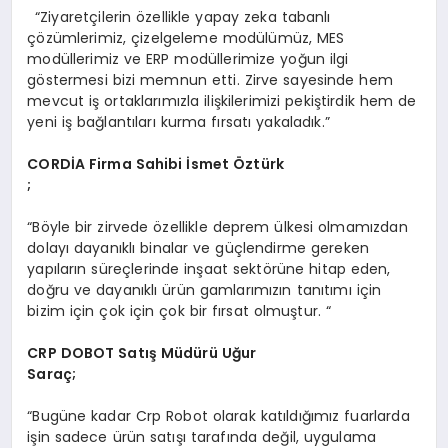
“Ziyaretçilerin özellikle yapay zeka tabanlı
çözümlerimiz, çizelgeleme modülümüz, MES
modüllerimiz ve ERP modüllerimize yoğun ilgi
göstermesi bizi memnun etti. Zirve sayesinde hem
mevcut iş ortaklarımızla ilişkilerimizi pekiştirdik hem de
yeni iş bağlantıları kurma fırsatı yakaladık.”
CORDİA Firma Sahibi İ
smet
Öztürk
;
“Böyle bir zirvede özellikle deprem ülkesi olmamızdan
dolayı dayanıklı binalar ve güçlendirme gereken
yapıların süreçlerinde inşaat sektörüne hitap eden,
doğru ve dayanıklı ürün gamlarımızın tanıtımı için
bizim için çok için çok bir fırsat olmuştur. “
CRP DOBOT Satış Müdürü Uğ
ur
Sara
ç;
“Bugüne kadar Crp Robot olarak katıldığımız fuarlarda
işin sadece ürün satışı tarafında değil, uygulama