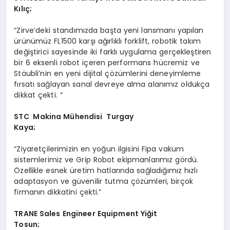
K
ılıç;
“Zirve’deki standımızda başta yeni lansmanı yapılan
ürünümüz FL1500 karşı ağırlıklı forklift, robotik takım
değiştirici sayesinde iki farklı uygulama gerçekleştiren
bir 6 eksenli robot içeren performans hücremiz ve
Stäubli’nin en yeni dijital çözümlerini deneyimleme
fırsatı sağlayan sanal devreye alma alanımız oldukça
dikkat çekti. “
STC
Makina Mühendisi Turgay
Kaya;
“Ziyaretçilerimizin en yoğun ilgisini Fipa vakum
sistemlerimiz ve Grip Robot ekipmanlarımız gördü.
Özellikle esnek üretim hatlarında sağladığımız hızlı
adaptasyon ve güvenilir tutma çözümleri, birçok
firmanın dikkatini çekti.”
TRANE
Sales Engineer Equipment Yiğit
Tosun;