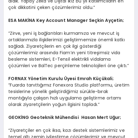
aldık. Yapay Zeka ve Dijital İkiz bu yıl katılımcıların en
çok dikkatini çeken çözümlerimiz oldu.”
ESA MAKİNA Key Account Manager Seçkin Ayçetin;
”Zirve, yeni iş bağlantıları kurmamıza ve mevcut iş
ortaklarımızla ilişkilerimizi geliştirmemize önemli katkı
sağladı. Ziyaretçilerin en çok ilgi gösterdiği
çözümlerimiz arasında Fiam’ın yeni titreşimsiz vida
besleme sistemleri, E-Tensil elektrikli vidalama
çözümleri ve BalTec perçinleme teknolojileri öne çıktı.”
FORNAX Y
ö
netim Kurulu
Ü
yesi Emrah Küçükali;
”Fuarda tanıttığımız Fonexora Studio platformu, üretim
tesislerine yönelik geliştirdiğimiz sürükle-bırak
mantığıyla çalışan hızlı uygulama geliştirme ortamı
olarak ziyaretçilerin yoğun ilgisini topladı.”
GEOK
İNG Geoteknik Mühendisi Hasan Mert Uğur;
“Ziyaretçiler en çok iksa, kazı destek sistemlerimiz ve
temel altı zemin iyileştirme çözümlerimiz ve mevcut