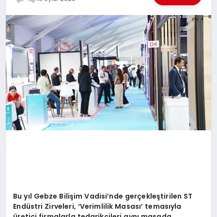
EKONOMI
EĞITIM
SIYASET
Bu yıl Gebze Bilişim Vadisi
’
nde gerçekleştirilen ST
Endüstri Zirveleri, ‘Verimlilik Masası’ temasıyla
üretici firmalarla tedarikçileri aynı masada