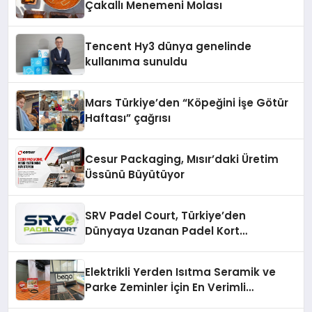
Çakallı Menemeni Molası
Tencent Hy3 dünya genelinde
kullanıma sunuldu
Mars Türkiye’den “Köpeğini İşe Götür
Haftası” çağrısı
Cesur Packaging, Mısır’daki Üretim
Üssünü Büyütüyor
SRV Padel Court, Türkiye’den
Dünyaya Uzanan Padel Kort
Üretiminde Güvenin Adresi
Elektrikli Yerden Isıtma Seramik ve
Parke Zeminler İçin En Verimli
Çözümler