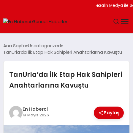
Salih Medya ile Sosyal 
GÜNDEM
Ana Sayfa
Uncategorized
TanUrla’da İlk Etap Hak Sahipleri Anahtarlarına Kavuştu
SPOR
SAĞLIK
TanUrla’da İlk Etap Hak Sahipleri
Anahtarlarına Kavuştu
TEKNOLOJI
MAGAZIN
En Haberci
Paylaş
19 Mayıs 2026
DÜNYA