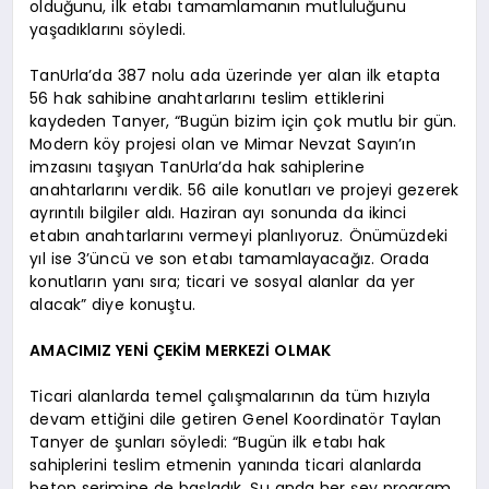
olduğunu, ilk etabı tamamlamanın mutluluğunu
yaşadıklarını söyledi.
TanUrla’da 387 nolu ada üzerinde yer alan ilk etapta
56 hak sahibine anahtarlarını teslim ettiklerini
kaydeden Tanyer, “Bugün bizim için çok mutlu bir gün.
Modern köy projesi olan ve Mimar Nevzat Sayın’ın
imzasını taşıyan TanUrla’da hak sahiplerine
anahtarlarını verdik. 56 aile konutları ve projeyi gezerek
ayrıntılı bilgiler aldı. Haziran ayı sonunda da ikinci
etabın anahtarlarını vermeyi planlıyoruz. Önümüzdeki
yıl ise 3’üncü ve son etabı tamamlayacağız. Orada
konutların yanı sıra; ticari ve sosyal alanlar da yer
alacak” diye konuştu.
AMACIMIZ YENİ ÇEKİM MERKEZİ OLMAK
Ticari alanlarda temel çalışmalarının da tüm hızıyla
devam ettiğini dile getiren Genel Koordinatör Taylan
Tanyer de şunları söyledi: “Bugün ilk etabı hak
sahiplerini teslim etmenin yanında ticari alanlarda
beton serimine de başladık. Şu anda her şey program