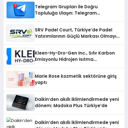
Telegram Grupları ile Doğru
Topluluğa Ulaşın: Telegram
Gruplarıyla Online Topluluklara
Katılım
SRV Padel Court, Türkiye’de Padel
Yatırımlarının Güçlü Markası Olmayı
Sürdürüyor
Kleen-Hy-Dro-Gen Inc., Sıfır Karbon
Emisyonlu Hidrojen Isıtma
Teknolojisinde ISO ve TSSA
Düzenleyici Onaylarını Aldı
Marie Rose kozmetik sektörüne giriş
yaptı
Daikin’den akıllı iklimlendirmede yeni
dönem: Madoka Plus Türkiye’de
Daikin’den akıllı iklimlendirmede yeni