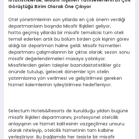
İstatistiklerde, Misafir İlişkileri
Tatilseverlerin
En Çok
Görüştüğü Birim Olarak Öne Çıkıyor
Otel yönetimlerinin son yıllarda en çok önem verdiği
departmanların başında Misafir İlişkileri geliyor,
hatta geçmiş yıllarda bir misafir temsilcisi tüm oteli
temsil ederken artık bu bölüm birden çok kişinin görev
aldığı bir departman haline geldi. Misafir hizmetleri
departmanı çalışmalarının bir çıktısı olarak; sezon sonu
misafir değerlendirmeleri masaya yatırılıyor.
Misafirlerden gelen talepler bazındaistatistikler göz
önünde tutulup, gelecek dönemler için otelin
yatırımlarına yön verilmesi ve geliştirilmesi gereken
hizmet kalemlerinin iyileştirilmesi hedefleniyor.
Selectum Hotels&Resorts de kurulduğu yıldan bugüne
misafir ilişkileri departmanını, profesyonel otelcilik
anlayışının ve hizmet kalitesinin vazgeçilmez unsuru
olarak niteleyip, otelcilik hizmetinin tam kalbine
yerleştiriyor. Bu bağlamda her tesiste bir misafir