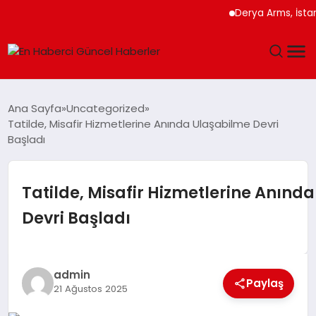
Derya Arms, İstanbul Pr
GÜNDEM
Ana Sayfa
Uncategorized
Tatilde, Misafir Hizmetlerine Anında Ulaşabilme Devri
SPOR
Başladı
SAĞLIK
Tatilde, Misafir Hizmetlerine Anınd
TEKNOLOJI
Devri Başladı
MAGAZIN
admin
DÜNYA
Paylaş
21 Ağustos 2025