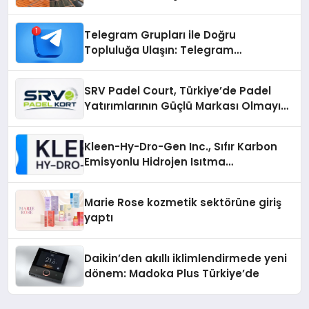
Çözümler
Telegram Grupları ile Doğru
Topluluğa Ulaşın: Telegram
Gruplarıyla Online Topluluklara
Katılım
SRV Padel Court, Türkiye’de Padel
Yatırımlarının Güçlü Markası Olmayı
Sürdürüyor
Kleen-Hy-Dro-Gen Inc., Sıfır Karbon
Emisyonlu Hidrojen Isıtma
Teknolojisinde ISO ve TSSA
Düzenleyici Onaylarını Aldı
Marie Rose kozmetik sektörüne giriş
yaptı
Daikin’den akıllı iklimlendirmede yeni
dönem: Madoka Plus Türkiye’de