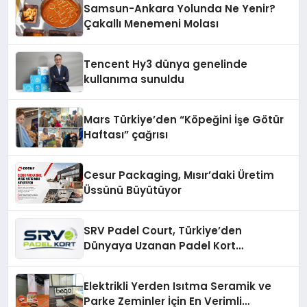
Samsun-Ankara Yolunda Ne Yenir?
Çakallı Menemeni Molası
Tencent Hy3 dünya genelinde
kullanıma sunuldu
Mars Türkiye’den “Köpeğini İşe Götür
Haftası” çağrısı
Cesur Packaging, Mısır’daki Üretim
Üssünü Büyütüyor
SRV Padel Court, Türkiye’den
Dünyaya Uzanan Padel Kort
Üretiminde Güvenin Adresi
Elektrikli Yerden Isıtma Seramik ve
Parke Zeminler İçin En Verimli