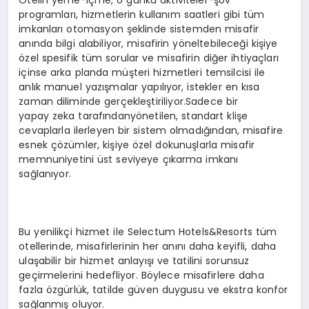
Otelin yeme-içme, o günkü aktiviteler-şov
programları, hizmetlerin kullanım saatleri gibi tüm
imkanları otomasyon şeklinde sistemden misafir
anında bilgi alabiliyor, misafirin yöneltebileceği kişiye
özel spesifik tüm sorular ve misafirin diğer ihtiyaçları
içinse arka planda müşteri hizmetleri temsilcisi ile
anlık manuel yazışmalar yapılıyor, istekler en kısa
zaman diliminde gerçekleştiriliyor.Sadece bir
yapay zeka tarafındanyönetilen, standart klişe
cevaplarla ilerleyen bir sistem olmadığından, misafire
esnek çözümler, kişiye özel dokunuşlarla misafir
memnuniyetini üst seviyeye çıkarma imkanı
sağlanıyor.
Bu yenilikçi hizmet ile Selectum Hotels&Resorts tüm
otellerinde, misafirlerinin her anını daha keyifli, daha
ulaşabilir bir hizmet anlayışı ve tatilini sorunsuz
geçirmelerini hedefliyor. Böylece misafirlere daha
fazla özgürlük, tatilde güven duygusu ve ekstra konfor
sağlanmış oluyor.