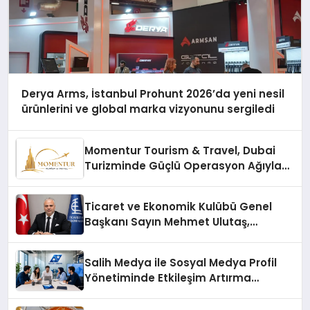
Derya Arms, İstanbul Prohunt 2026’da yeni nesil
ürünlerini ve global marka vizyonunu sergiledi
Momentur Tourism & Travel, Dubai
Turizminde Güçlü Operasyon Ağıyla
Fark Yaratıyor
Ticaret ve Ekonomik Kulübü Genel
Başkanı Sayın Mehmet Ulutaş,
ekonomiye dair yaptığı açıklamada
şunları kaydetti:
Salih Medya ile Sosyal Medya Profil
Yönetiminde Etkileşim Artırma
Yöntemleri