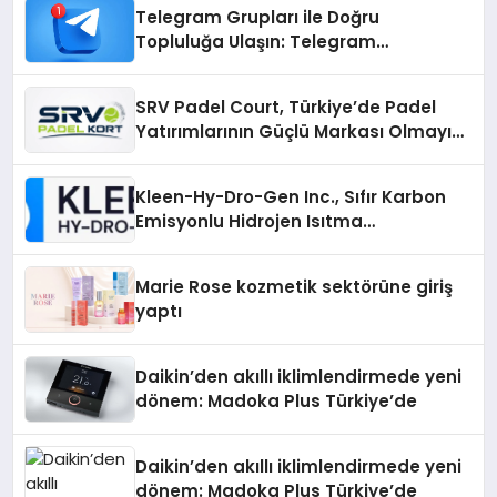
Telegram Grupları ile Doğru
Topluluğa Ulaşın: Telegram
Gruplarıyla Online Topluluklara
Katılım
SRV Padel Court, Türkiye’de Padel
Yatırımlarının Güçlü Markası Olmayı
Sürdürüyor
Kleen-Hy-Dro-Gen Inc., Sıfır Karbon
Emisyonlu Hidrojen Isıtma
Teknolojisinde ISO ve TSSA
Düzenleyici Onaylarını Aldı
Marie Rose kozmetik sektörüne giriş
yaptı
Daikin’den akıllı iklimlendirmede yeni
dönem: Madoka Plus Türkiye’de
Daikin’den akıllı iklimlendirmede yeni
dönem: Madoka Plus Türkiye’de