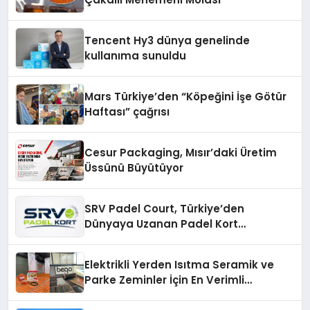
Tencent Hy3 dünya genelinde
kullanıma sunuldu
Mars Türkiye’den “Köpeğini İşe Götür
Haftası” çağrısı
Cesur Packaging, Mısır’daki Üretim
Üssünü Büyütüyor
SRV Padel Court, Türkiye’den
Dünyaya Uzanan Padel Kort
Üretiminde Güvenin Adresi
Elektrikli Yerden Isıtma Seramik ve
Parke Zeminler İçin En Verimli
Çözümler