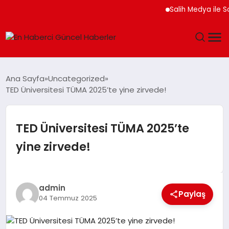
Salih Medya ile Sosyal
GÜNDEM
Ana Sayfa
Uncategorized
TED Üniversitesi TÜMA 2025’te yine zirvede!
SPOR
SAĞLIK
TED Üniversitesi TÜMA 2025’te
yine zirvede!
TEKNOLOJI
MAGAZIN
admin
Paylaş
04 Temmuz 2025
DÜNYA