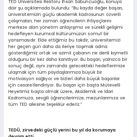
TED Üniversitesi Rektörü İhsan Sabuncuoğlu, konuya
dair şu açıklamada bulundu: “Bu kayda değer başarı,
üniversitemizin güçlü akademik kadrosunun özverili
çalışmaları, her zaman öğrencilerin ihtiyaçlarını
merkeze alan yönetim anlayışımız ve sürekli gelişimi
hedefleyen kurumsal kültürümüzün somut bir
yansımasıdır. Elde ettiğimiz bu takdir, üniversitemizi
her geçen gün daha da ileriye taşımak adına
gösterdiğimiz ortak ve azimli çabanın ne denli kıymetli
olduğunu bir kez daha kanıtlıyor. Bu başarı, yalnızca bir
sonuç değil, aynı zamanda gelecekteki hedeflerimize
ulaşmak için tüm paydaşlarımıza büyük bir
motivasyon sağlıyor ve bizleri daha büyük başarılar
için cesaretlendiriyor. Bu başarı için başta Mütevelli
Heyetimiz başta olmak üzere, Akademik ve İdari
Kadromuza, sevgili öğrencilerimize, mezunlarımıza ve
tüm TED ailesine teşekkür ederiz.”
TEDÜ, zirvedeki güçlü yerini bu yıl da korumaya
devam etti