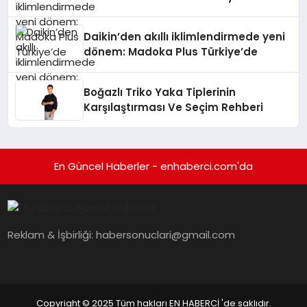
Daikin’den akıllı iklimlendirmede yeni
dönem: Madoka Plus Türkiye’de
Boğazlı Triko Yaka Tiplerinin
Karşılaştırması Ve Seçim Rehberi
En Güncel Haberler - enhaberci.com'da
Reklam & İşbirliği:
habersonuclari@gmail.com
Copyright © 2025 Tüm hakları EN HABERCİ 'de saklıdır.