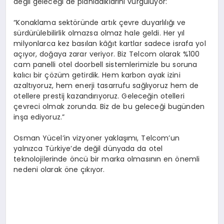
değil geleceği de planladıklarını vurguluyor:
“Konaklama sektöründe artık çevre duyarlılığı ve
sürdürülebilirlik olmazsa olmaz hale geldi. Her yıl
milyonlarca kez basılan kâğıt kartlar sadece israfa yol
açıyor, doğaya zarar veriyor. Biz Telcom olarak %100
cam panelli otel doorbell sistemlerimizle bu soruna
kalıcı bir çözüm getirdik. Hem karbon ayak izini
azaltıyoruz, hem enerji tasarrufu sağlıyoruz hem de
otellere prestij kazandırıyoruz. Geleceğin otelleri
çevreci olmak zorunda. Biz de bu geleceği bugünden
inşa ediyoruz.”
Osman Yücel’in vizyoner yaklaşımı, Telcom’un
yalnızca Türkiye’de değil dünyada da otel
teknolojilerinde öncü bir marka olmasının en önemli
nedeni olarak öne çıkıyor.