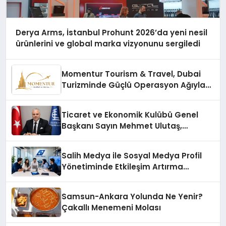
Derya Arms, İstanbul Prohunt 2026’da yeni nesil
ürünlerini ve global marka vizyonunu sergiledi
Momentur Tourism & Travel, Dubai
Turizminde Güçlü Operasyon Ağıyla
Fark Yaratıyor
Ticaret ve Ekonomik Kulübü Genel
Başkanı Sayın Mehmet Ulutaş,
ekonomiye dair yaptığı açıklamada
şunları kaydetti:
Salih Medya ile Sosyal Medya Profil
Yönetiminde Etkileşim Artırma
Yöntemleri
Samsun-Ankara Yolunda Ne Yenir?
Çakallı Menemeni Molası