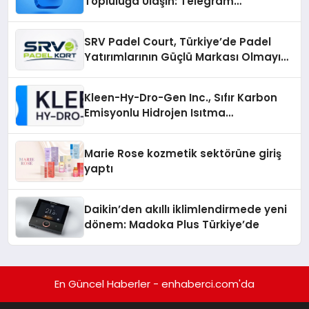
Topluluğa Ulaşın: Telegram
Gruplarıyla Online Topluluklara
Katılım
SRV Padel Court, Türkiye’de Padel
Yatırımlarının Güçlü Markası Olmayı
Sürdürüyor
Kleen-Hy-Dro-Gen Inc., Sıfır Karbon
Emisyonlu Hidrojen Isıtma
Teknolojisinde ISO ve TSSA
Düzenleyici Onaylarını Aldı
Marie Rose kozmetik sektörüne giriş
yaptı
Daikin’den akıllı iklimlendirmede yeni
dönem: Madoka Plus Türkiye’de
En Güncel Haberler - enhaberci.com'da