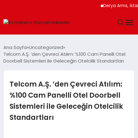
Derya Arms, İstanbul P
GÜNDEM
Ana Sayfa
Uncategorized
Telcom A.Ş. ’den Çevreci Atılım: %100 Cam Panelli Otel
SPOR
Doorbell Sistemleri ile Geleceğin Otelcilik Standartları
SAĞLIK
Telcom A.Ş. ’den Çevreci Atılım:
TEKNOLOJI
%100 Cam Panelli Otel Doorbell
Sistemleri ile Geleceğin Otelcilik
MAGAZIN
Standartları
DÜNYA