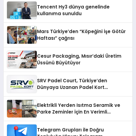
Tencent Hy3 dünya genelinde
kullanıma sunuldu
Mars Türkiye’den “Köpeğini İşe Götür
Haftası” çağrısı
Cesur Packaging, Mısır’daki Üretim
Üssünü Büyütüyor
SRV Padel Court, Türkiye’den
Dünyaya Uzanan Padel Kort
Üretiminde Güvenin Adresi
Elektrikli Yerden Isıtma Seramik ve
Parke Zeminler İçin En Verimli
Çözümler
Telegram Grupları ile Doğru