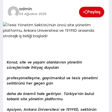
EKONOMI
admin
Paylaş
EĞITIM
04 Ağustos 2025
SIYASET
Konut, site ve yaşam alanlarının y
ö
netim
süreçlerinde ihtiyaç duyulan
profesyonelleşme, gayrimenkul ve tesis y
ö
netimi
sekt
ö
rünü
her ge
ç
en g
ün
daha da
ö
nemli hale getiriyor. Türkiye’nin bulut
tabanlı site y
ö
netim platformu
Apsiyon, Ankara
Ü
niversitesi ve TEYFED, sekt
ö
rün