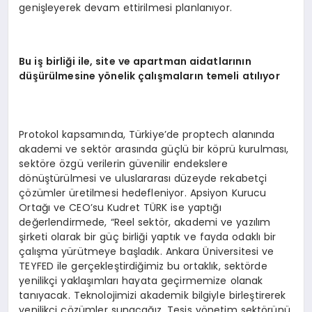
genişleyerek devam ettirilmesi planlanıyor.
Bu iş birliği ile, site ve apartman aidatlarını
n
d
üşürülmesine y
ö
nelik çalışmaların temeli atılıyor
Protokol kapsamında, Türkiye’de proptech alanında
akademi ve sektör arasında güçlü bir köprü kurulması,
sektöre özgü verilerin güvenilir endekslere
dönüştürülmesi ve uluslararası düzeyde rekabetçi
çözümler üretilmesi hedefleniyor. Apsiyon Kurucu
Ortağı ve CEO’su Kudret TÜRK ise yaptığı
değerlendirmede, “Reel sektör, akademi ve yazılım
şirketi olarak bir güç birliği yaptık ve fayda odaklı bir
çalışma yürütmeye başladık. Ankara Üniversitesi ve
TEYFED ile gerçekleştirdiğimiz bu ortaklık, sektörde
yenilikçi yaklaşımları hayata geçirmemize olanak
tanıyacak. Teknolojimizi akademik bilgiyle birleştirerek
yenilikçi çözümler sunacağız. Tesis yönetim sektörünü