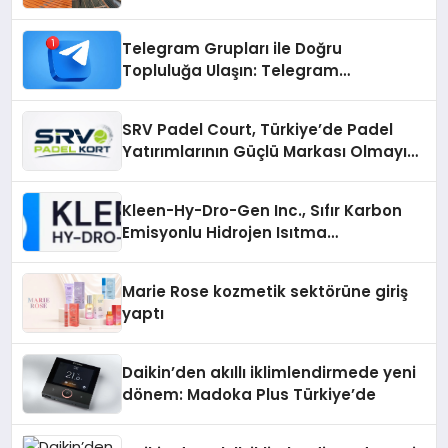
Çözümler
Telegram Grupları ile Doğru
Topluluğa Ulaşın: Telegram
Gruplarıyla Online Topluluklara
Katılım
SRV Padel Court, Türkiye’de Padel
Yatırımlarının Güçlü Markası Olmayı
Sürdürüyor
Kleen-Hy-Dro-Gen Inc., Sıfır Karbon
Emisyonlu Hidrojen Isıtma
Teknolojisinde ISO ve TSSA
Düzenleyici Onaylarını Aldı
Marie Rose kozmetik sektörüne giriş
yaptı
Daikin’den akıllı iklimlendirmede yeni
dönem: Madoka Plus Türkiye’de