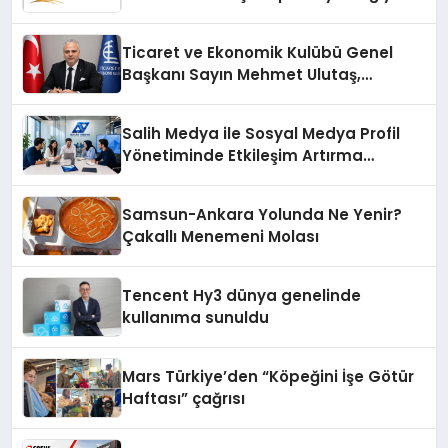
Fark Yaratıyor
Ticaret ve Ekonomik Kulübü Genel
Başkanı Sayın Mehmet Ulutaş,
ekonomiye dair yaptığı açıklamada
şunları kaydetti:
Salih Medya ile Sosyal Medya Profil
Yönetiminde Etkileşim Artırma
Yöntemleri
Samsun-Ankara Yolunda Ne Yenir?
Çakallı Menemeni Molası
Tencent Hy3 dünya genelinde
kullanıma sunuldu
Mars Türkiye’den “Köpeğini İşe Götür
Haftası” çağrısı