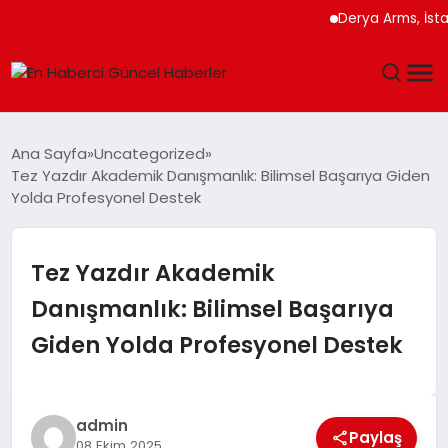
Derya Arms, İstanbul Pr
GÜNDEM
Ana Sayfa
Uncategorized
Tez Yazdır Akademik Danışmanlık: Bilimsel Başarıya Giden
SPOR
Yolda Profesyonel Destek
SAĞLIK
Tez Yazdır Akademik
TEKNOLOJI
Danışmanlık: Bilimsel Başarıya
Giden Yolda Profesyonel Destek
MAGAZIN
DÜNYA
admin
Paylaş
08 Ekim 2025