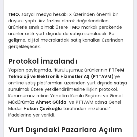
EKONOMI
TMO
, sosyal medya hesabı X üzerinden önemli bir
EĞITIM
duyuru yaptı. Arz fazlası olarak değerlendirilen
ürünlerle sınırlı olmak üzere
TMO
markalı perakende
SIYASET
ürünler artık yurt dışında da satışa sunulacak. Bu
gelişme, dijital mecralardaki satış kanalları üzerinden
gerçekleşecek.
Protokol İmzalandı
Yapılan paylaşımda, “Kuruluşumuz ürünlerinin
PTTeM
Teknoloji ve Elektronik Hizmetler AŞ (PTTAVM)
‘ye
on-line satış platformları üzerinden yurt dışında satışa
sunulmak üzere yetkilendirilmesine ilişkin protokol,
Kurumumuz adına Yönetim Kurulu Başkanı ve Genel
Müdürümüz
Ahmet Güldal
ve PTTAVM adına Genel
Müdür
Hakan Çevikoğlu
tarafından imzalandı”
ifadelerine yer verildi.
Yurt Dışındaki Pazarlara Açılım