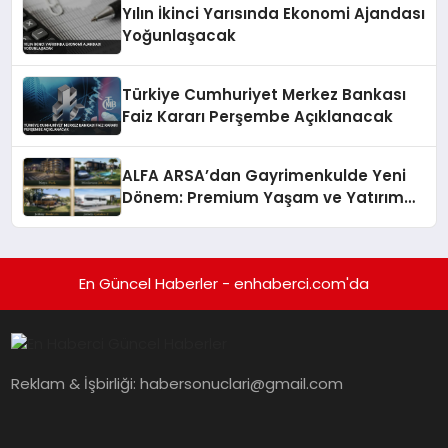
Yılın İkinci Yarısında Ekonomi Ajandası
Yoğunlaşacak
Türkiye Cumhuriyet Merkez Bankası
Faiz Kararı Perşembe Açıklanacak
ALFA ARSA’dan Gayrimenkulde Yeni
Dönem: Premium Yaşam ve Yatırım
Fırsatları Bir Arada
En Güncel Haberler - enhaberci.com'da
Reklam & İşbirliği:
habersonuclari@gmail.com