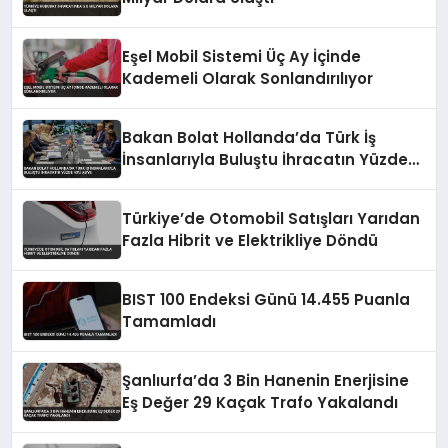
Eşel Mobil Sistemi Üç Ay İçinde
Kademeli Olarak Sonlandırılıyor
Bakan Bolat Hollanda’da Türk İş
İnsanlarıyla Buluştu İhracatın Yüzde
43’ü AB’ye
Türkiye’de Otomobil Satışları Yarıdan
Fazla Hibrit ve Elektrikliye Döndü
BIST 100 Endeksi Günü 14.455 Puanla
Tamamladı
Şanlıurfa’da 3 Bin Hanenin Enerjisine
Eş Değer 29 Kaçak Trafo Yakalandı