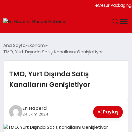
Cesur Packaging, Mısı
GÜNDEM
Ana Sayfa
Ekonomi
TMO, Yurt Dışında Satış Kanallarını Genişletiyor
SPOR
SAĞLIK
TMO, Yurt Dışında Satış
Kanallarını Genişletiyor
TEKNOLOJI
MAGAZIN
En Haberci
Paylaş
24 Ekim 2024
DÜNYA