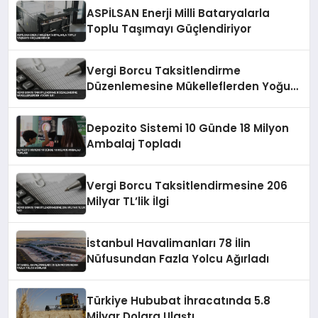
ASPİLSAN Enerji Milli Bataryalarla
Toplu Taşımayı Güçlendiriyor
Vergi Borcu Taksitlendirme
Düzenlemesine Mükelleflerden Yoğun
İlgi
Depozito Sistemi 10 Günde 18 Milyon
Ambalaj Topladı
Vergi Borcu Taksitlendirmesine 206
Milyar TL’lik İlgi
İstanbul Havalimanları 78 İlin
Nüfusundan Fazla Yolcu Ağırladı
Türkiye Hububat İhracatında 5.8
Milyar Dolara Ulaştı