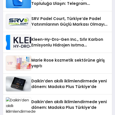
Topluluğa Ulaşın: Telegram
Gruplarıyla Online Topluluklara
Katılım
SRV Padel Court, Türkiye’de Padel
Yatırımlarının Güçlü Markası Olmayı
Sürdürüyor
Kleen-Hy-Dro-Gen Inc., Sıfır Karbon
Emisyonlu Hidrojen Isıtma
Teknolojisinde ISO ve TSSA
Düzenleyici Onaylarını Aldı
Marie Rose kozmetik sektörüne giriş
yaptı
Daikin’den akıllı iklimlendirmede yeni
dönem: Madoka Plus Türkiye’de
Daikin’den akıllı iklimlendirmede yeni
dönem: Madoka Plus Türkiye’de