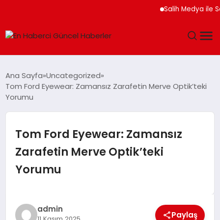
Salih Medya ile Sosyal
GÜNDEM
Ana Sayfa
Uncategorized
Tom Ford Eyewear: Zamansız Zarafetin Merve Optik’teki
SPOR
Yorumu
SAĞLIK
Tom Ford Eyewear: Zamansız
TEKNOLOJI
Zarafetin Merve Optik’teki
Yorumu
MAGAZIN
DÜNYA
admin
Paylaş
11 Kasım 2025