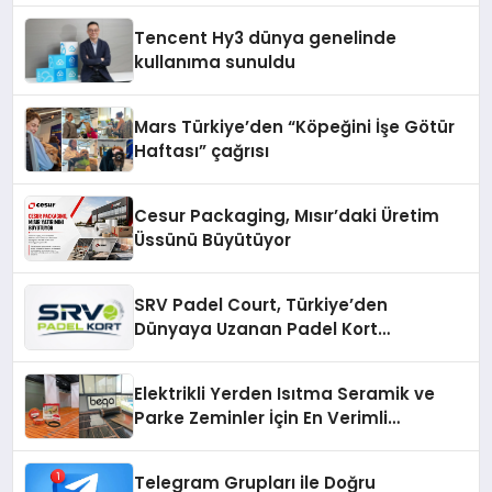
Tencent Hy3 dünya genelinde
kullanıma sunuldu
Mars Türkiye’den “Köpeğini İşe Götür
Haftası” çağrısı
Cesur Packaging, Mısır’daki Üretim
Üssünü Büyütüyor
SRV Padel Court, Türkiye’den
Dünyaya Uzanan Padel Kort
Üretiminde Güvenin Adresi
Elektrikli Yerden Isıtma Seramik ve
Parke Zeminler İçin En Verimli
Çözümler
Telegram Grupları ile Doğru