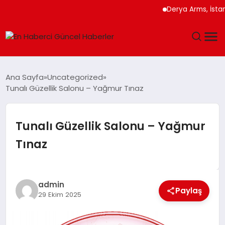
Derya Arms, İstanbul P
GÜNDEM
Ana Sayfa
Uncategorized
Tunalı Güzellik Salonu – Yağmur Tınaz
SPOR
SAĞLIK
Tunalı Güzellik Salonu – Yağmur
Tınaz
TEKNOLOJI
MAGAZIN
admin
Paylaş
29 Ekim 2025
DÜNYA