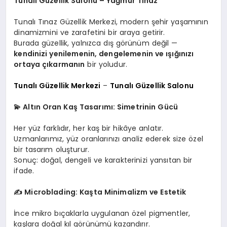
Tunalı Güzellik Salonu – Yağmur Tınaz
Tunalı Tınaz Güzellik Merkezi, modern şehir yaşamının
dinamizmini ve zarafetini bir araya getirir.
Burada güzellik, yalnızca dış görünüm değil —
kendinizi yenilemenin, dengelemenin ve ışığınızı
ortaya çıkarmanın
bir yoludur.
Tunalı Güzellik Merkezi
–
Tunalı Güzellik Salonu
💫
Altın Oran Kaş Tasarımı: Simetrinin Gücü
Her yüz farklıdır, her kaş bir hikâye anlatır.
Uzmanlarımız, yüz oranlarınızı analiz ederek size özel
bir tasarım oluşturur.
Sonuç: doğal, dengeli ve karakterinizi yansıtan bir
ifade.
✍️
Microblading: Kaşta Minimalizm ve Estetik
İnce mikro bıçaklarla uygulanan özel pigmentler,
kaşlara doğal kıl görünümü kazandırır.