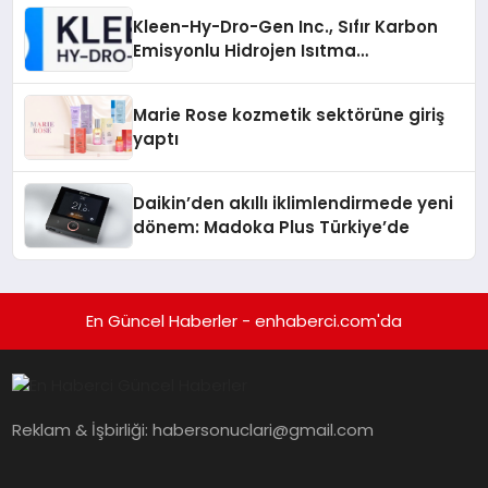
Kleen-Hy-Dro-Gen Inc., Sıfır Karbon
Emisyonlu Hidrojen Isıtma
Teknolojisinde ISO ve TSSA
Düzenleyici Onaylarını Aldı
Marie Rose kozmetik sektörüne giriş
yaptı
Daikin’den akıllı iklimlendirmede yeni
dönem: Madoka Plus Türkiye’de
En Güncel Haberler - enhaberci.com'da
Reklam & İşbirliği:
habersonuclari@gmail.com