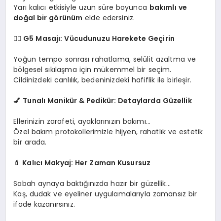
Yarı kalıcı etkisiyle uzun süre boyunca
bakımlı ve
doğal bir görünüm
elde edersiniz.
💆‍♀️ G5 Masajı: Vücudunuzu Harekete Geçirin
Yoğun tempo sonrası rahatlama, selülit azaltma ve
bölgesel sıkılaşma için mükemmel bir seçim.
Cildinizdeki canlılık, bedeninizdeki hafiflik ile birleşir.
💅
Tunalı Manikür & Pedikür
: Detaylarda Güzellik
Ellerinizin zarafeti, ayaklarınızın bakımı…
Özel bakım protokollerimizle hijyen, rahatlık ve estetik
bir arada.
💄
Kalıcı Makyaj: Her Zaman Kusursuz
Sabah aynaya baktığınızda hazır bir güzellik…
Kaş, dudak ve eyeliner uygulamalarıyla zamansız bir
ifade kazanırsınız.