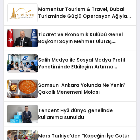
Momentur Tourism & Travel, Dubai
Turizminde Güçlü Operasyon Ağıyla
Fark Yaratıyor
Ticaret ve Ekonomik Kulübü Genel
Başkanı Sayın Mehmet Ulutaş,
ekonomiye dair yaptığı açıklamada
şunları kaydetti:
Salih Medya ile Sosyal Medya Profil
Yönetiminde Etkileşim Artırma
Yöntemleri
Samsun-Ankara Yolunda Ne Yenir?
Çakallı Menemeni Molası
Tencent Hy3 dünya genelinde
kullanıma sunuldu
Mars Türkiye’den “Köpeğini İşe Götür