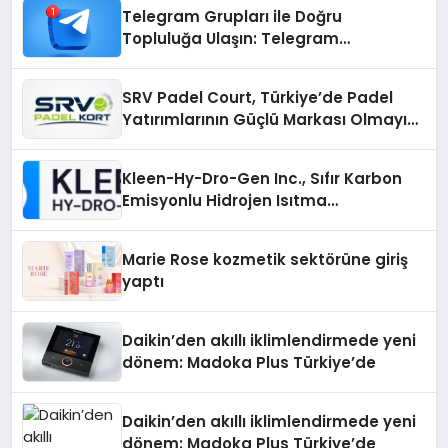
Telegram Grupları ile Doğru
Topluluğa Ulaşın: Telegram
Gruplarıyla Online Topluluklara
Katılım
SRV Padel Court, Türkiye’de Padel
Yatırımlarının Güçlü Markası Olmayı
Sürdürüyor
Kleen-Hy-Dro-Gen Inc., Sıfır Karbon
Emisyonlu Hidrojen Isıtma
Teknolojisinde ISO ve TSSA
Düzenleyici Onaylarını Aldı
Marie Rose kozmetik sektörüne giriş
yaptı
Daikin’den akıllı iklimlendirmede yeni
dönem: Madoka Plus Türkiye’de
Daikin’den akıllı iklimlendirmede yeni
dönem: Madoka Plus Türkiye’de