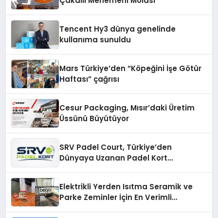
Çakallı Menemeni Molası
Tencent Hy3 dünya genelinde
kullanıma sunuldu
Mars Türkiye’den “Köpeğini İşe Götür
Haftası” çağrısı
Cesur Packaging, Mısır’daki Üretim
Üssünü Büyütüyor
SRV Padel Court, Türkiye’den
Dünyaya Uzanan Padel Kort
Üretiminde Güvenin Adresi
Elektrikli Yerden Isıtma Seramik ve
Parke Zeminler İçin En Verimli
Çözümler