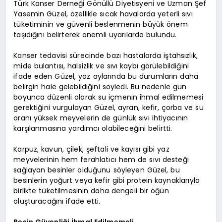
Türk Kanser Derneği Gönüllü Diyetisyeni ve Uzman Şef
Yasemin Güzel, özellikle sıcak havalarda yeterli sıvı
tüketiminin ve güvenli beslenmenin büyük önem
taşıdığını belirterek önemli uyarılarda bulundu.
Kanser tedavisi sürecinde bazı hastalarda iştahsızlık,
mide bulantısı, halsizlik ve sıvı kaybı görülebildiğini
ifade eden Güzel, yaz aylarında bu durumların daha
belirgin hale gelebildiğini söyledi. Bu nedenle gün
boyunca düzenli olarak su içmenin ihmal edilmemesi
gerektiğini vurgulayan Güzel, ayran, kefir, çorba ve su
oranı yüksek meyvelerin de günlük sıvı ihtiyacının
karşılanmasına yardımcı olabileceğini belirtti.
Karpuz, kavun, çilek, şeftali ve kayısı gibi yaz
meyvelerinin hem ferahlatıcı hem de sıvı desteği
sağlayan besinler olduğunu söyleyen Güzel, bu
besinlerin yoğurt veya kefir gibi protein kaynaklarıyla
birlikte tüketilmesinin daha dengeli bir öğün
oluşturacağını ifade etti.
Besin Güvenliği İhmal Edilmemeli