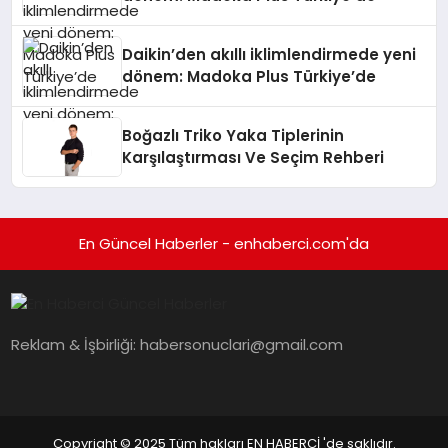
Daikin’den akıllı iklimlendirmede yeni
dönem: Madoka Plus Türkiye’de
Boğazlı Triko Yaka Tiplerinin
Karşılaştırması Ve Seçim Rehberi
En Güncel Haberler - enhaberci.com'da
Reklam & İşbirliği:
habersonuclari@gmail.com
Copyright © 2025 Tüm hakları EN HABERCİ 'de saklıdır.