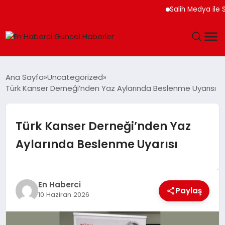
Salih Medya ile Sosya
GÜNDEM
Ana Sayfa
Uncategorized
Türk Kanser Derneği’nden Yaz Aylarında Beslenme Uyarısı
SPOR
SAĞLIK
Türk Kanser Derneği’nden Yaz
Aylarında Beslenme Uyarısı
TEKNOLOJI
MAGAZIN
En Haberci
Paylaş
10 Haziran 2026
DÜNYA