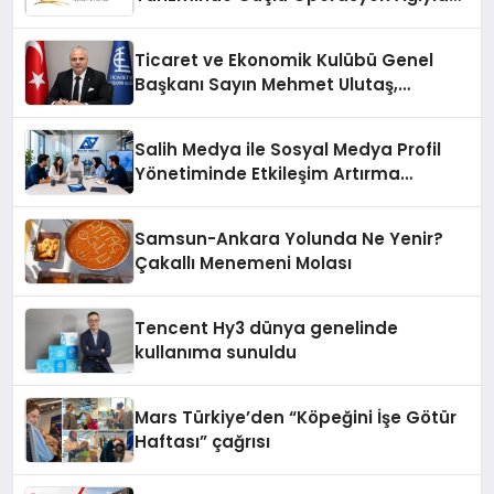
Fark Yaratıyor
Ticaret ve Ekonomik Kulübü Genel
Başkanı Sayın Mehmet Ulutaş,
ekonomiye dair yaptığı açıklamada
şunları kaydetti:
Salih Medya ile Sosyal Medya Profil
Yönetiminde Etkileşim Artırma
Yöntemleri
Samsun-Ankara Yolunda Ne Yenir?
Çakallı Menemeni Molası
Tencent Hy3 dünya genelinde
kullanıma sunuldu
Mars Türkiye’den “Köpeğini İşe Götür
Haftası” çağrısı