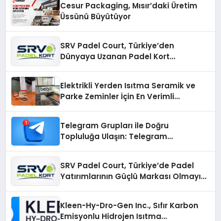
Cesur Packaging, Mısır’daki Üretim
Üssünü Büyütüyor
SRV Padel Court, Türkiye’den
Dünyaya Uzanan Padel Kort
Üretiminde Güvenin Adresi
Elektrikli Yerden Isıtma Seramik ve
Parke Zeminler İçin En Verimli
Çözümler
Telegram Grupları ile Doğru
Topluluğa Ulaşın: Telegram
Gruplarıyla Online Topluluklara
Katılım
SRV Padel Court, Türkiye’de Padel
Yatırımlarının Güçlü Markası Olmayı
Sürdürüyor
Kleen-Hy-Dro-Gen Inc., Sıfır Karbon
Emisyonlu Hidrojen Isıtma