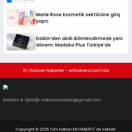
Teknolojisinde ISO ve TSSA
Düzenleyici Onaylarını Aldı
Marie Rose kozmetik sektörüne giriş
yaptı
Daikin’den akıllı iklimlendirmede yeni
dönem: Madoka Plus Türkiye’de
En Güncel Haberler - enhaberci.com'da
Reklam & İşbirliği:
habersonuclari@gmail.com
Copyright © 2025 Tüm hakları EN HABERCİ 'de saklıdır.