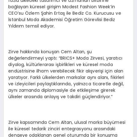
fazla ülkedeki tasarımcı ve uzmanları birbirine
bağlayan küresel girişim Modest Fashion Week’in
CEO’su Özlem Şahin Ertaş ile Bediz Co. Kurucusu ve
İstanbul Moda Akademisi Öğretim Görevlisi Bediz
Yıldırım temsil ediyor.
Zirve hakkında konuşan Cem Altan, şu
değerlendirmeyi yaptı: “BRICS+ Moda Zirvesi, yaratıcı
diyalog, kültürlerarası işbirlikleri ve küresel moda
endüstrisine ilham verebilecek fikir alışverişi için alan
yaratıyor. Farklı ülkelerden markalar aynı alanı, fikirleri
ve izleyicileri paylaştıklarında, yalnızca ticaretle değil,
aynı zamanda diplomasiyle de etkileşime girerek
ülkeler arasında anlayış ve takdiri güçlendiriyor.”
Zirve kapsamında Cem Altan, ulusal marka büyümesi
ile küresel tedarik zinciri entegrasyonu arasındaki
dengeye odaklanan genel oturumda bir konuşma