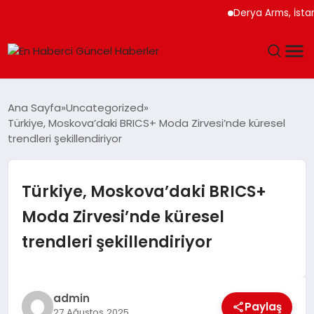
Derya Arms, İstanbul P
GÜNDEM
Ana Sayfa
Uncategorized
Türkiye, Moskova’daki BRICS+ Moda Zirvesi’nde küresel
SPOR
trendleri şekillendiriyor
SAĞLIK
Türkiye, Moskova’daki BRICS+
TEKNOLOJI
Moda Zirvesi’nde küresel
trendleri şekillendiriyor
MAGAZIN
DÜNYA
admin
Paylaş
27 Ağustos 2025