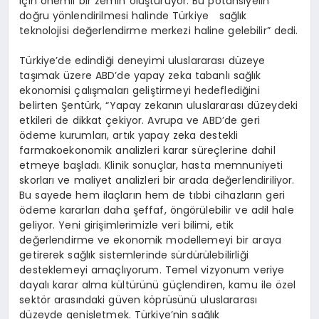
için önemli bir zemin oluşturuyor. Bu potansiyelin
doğru yönlendirilmesi halinde Türkiye sağlık
teknolojisi değerlendirme merkezi haline gelebilir” dedi.
Türkiye’de edindiği deneyimi uluslararası düzeye
taşımak üzere ABD’de yapay zeka tabanlı sağlık
ekonomisi çalışmaları geliştirmeyi hedeflediğini
belirten Şentürk, “Yapay zekanın uluslararası düzeydeki
etkileri de dikkat çekiyor. Avrupa ve ABD’de geri
ödeme kurumları, artık yapay zeka destekli
farmakoekonomik analizleri karar süreçlerine dahil
etmeye başladı. Klinik sonuçlar, hasta memnuniyeti
skorları ve maliyet analizleri bir arada değerlendiriliyor.
Bu sayede hem ilaçların hem de tıbbi cihazların geri
ödeme kararları daha şeffaf, öngörülebilir ve adil hale
geliyor. Yeni girişimlerimizle veri bilimi, etik
değerlendirme ve ekonomik modellemeyi bir araya
getirerek sağlık sistemlerinde sürdürülebilirliği
desteklemeyi amaçlıyorum. Temel vizyonum veriye
dayalı karar alma kültürünü güçlendiren, kamu ile özel
sektör arasındaki güven köprüsünü uluslararası
düzeyde genişletmek. Türkiye’nin sağlık