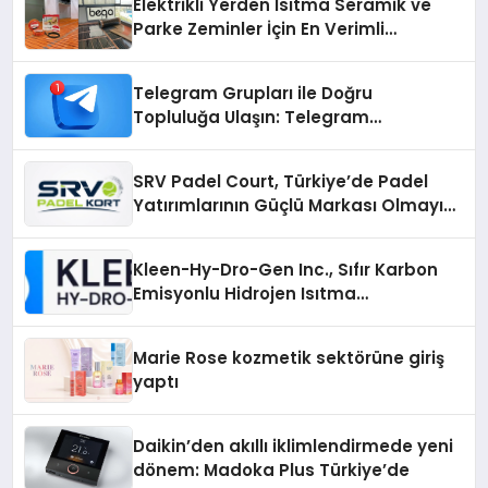
Elektrikli Yerden Isıtma Seramik ve
Parke Zeminler İçin En Verimli
Çözümler
Telegram Grupları ile Doğru
Topluluğa Ulaşın: Telegram
Gruplarıyla Online Topluluklara
Katılım
SRV Padel Court, Türkiye’de Padel
Yatırımlarının Güçlü Markası Olmayı
Sürdürüyor
Kleen-Hy-Dro-Gen Inc., Sıfır Karbon
Emisyonlu Hidrojen Isıtma
Teknolojisinde ISO ve TSSA
Düzenleyici Onaylarını Aldı
Marie Rose kozmetik sektörüne giriş
yaptı
Daikin’den akıllı iklimlendirmede yeni
dönem: Madoka Plus Türkiye’de