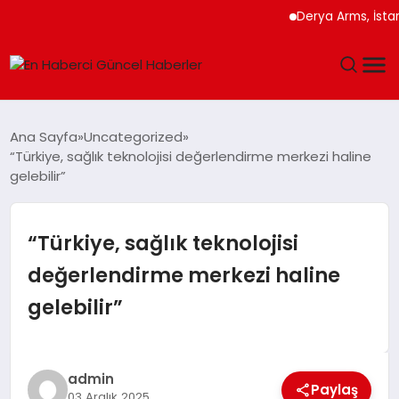
Derya Arms, İstanbul Pr
GÜNDEM
Ana Sayfa
Uncategorized
“Türkiye, sağlık teknolojisi değerlendirme merkezi haline
SPOR
gelebilir”
SAĞLIK
“Türkiye, sağlık teknolojisi
TEKNOLOJI
değerlendirme merkezi haline
gelebilir”
MAGAZIN
DÜNYA
admin
Paylaş
03 Aralık 2025