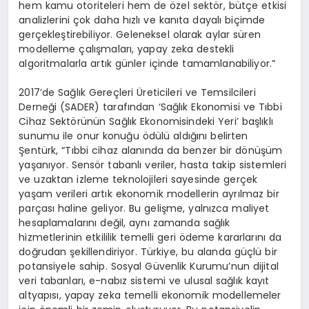
hem kamu otoriteleri hem de özel sektör, bütçe etkisi
analizlerini çok daha hızlı ve kanıta dayalı biçimde
gerçekleştirebiliyor. Geleneksel olarak aylar süren
modelleme çalışmaları, yapay zeka destekli
algoritmalarla artık günler içinde tamamlanabiliyor.”
2017’de Sağlık Gereçleri Üreticileri ve Temsilcileri
Derneği (SADER) tarafından ‘Sağlık Ekonomisi ve Tıbbi
Cihaz Sektörünün Sağlık Ekonomisindeki Yeri’ başlıklı
sunumu ile onur konuğu ödülü aldığını belirten
Şentürk, “Tıbbi cihaz alanında da benzer bir dönüşüm
yaşanıyor. Sensör tabanlı veriler, hasta takip sistemleri
ve uzaktan izleme teknolojileri sayesinde gerçek
yaşam verileri artık ekonomik modellerin ayrılmaz bir
parçası haline geliyor. Bu gelişme, yalnızca maliyet
hesaplamalarını değil, aynı zamanda sağlık
hizmetlerinin etkililik temelli geri ödeme kararlarını da
doğrudan şekillendiriyor. Türkiye, bu alanda güçlü bir
potansiyele sahip. Sosyal Güvenlik Kurumu’nun dijital
veri tabanları, e-nabız sistemi ve ulusal sağlık kayıt
altyapısı, yapay zeka temelli ekonomik modellemeler