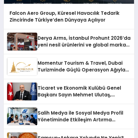
Falcon Aero Group, Küresel Havacılık Tedarik
Zincirinde Türkiye’den Dünyaya Açılıyor
Derya Arms, İstanbul Prohunt 2026’da
yeni nesil ürünlerini ve global marka
vizyonunu sergiledi
Momentur Tourism & Travel, Dubai
Turizminde Güçlü Operasyon Ağıyla
Fark Yaratıyor
Ticaret ve Ekonomik Kulübü Genel
Başkanı Sayın Mehmet Ulutaş,
ekonomiye dair yaptığı açıklamada
şunları kaydetti:
Salih Medya ile Sosyal Medya Profil
Yönetiminde Etkileşim Artırma
Yöntemleri
Samsun-Ankara Yolunda Ne Yenir?