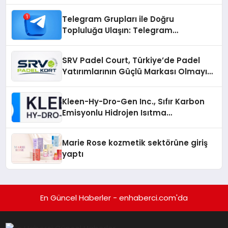
Çözümler
Telegram Grupları ile Doğru
Topluluğa Ulaşın: Telegram
Gruplarıyla Online Topluluklara
Katılım
SRV Padel Court, Türkiye’de Padel
Yatırımlarının Güçlü Markası Olmayı
Sürdürüyor
Kleen-Hy-Dro-Gen Inc., Sıfır Karbon
Emisyonlu Hidrojen Isıtma
Teknolojisinde ISO ve TSSA
Düzenleyici Onaylarını Aldı
Marie Rose kozmetik sektörüne giriş
yaptı
En Güncel Haberler - enhaberci.com'da