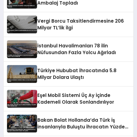
Ambalaj Topladı
Vergi Borcu Taksitlendirmesine 206
Milyar TL’lik İlgi
İstanbul Havalimanları 78 İlin
Nüfusundan Fazla Yolcu Ağırladı
Türkiye Hububat İhracatında 5.8
Milyar Dolara Ulaştı
Eşel Mobil Sistemi Üç Ay İçinde
Kademeli Olarak Sonlandırılıyor
Bakan Bolat Hollanda’da Türk İş
İnsanlarıyla Buluştu İhracatın Yüzde
43’ü AB’ye