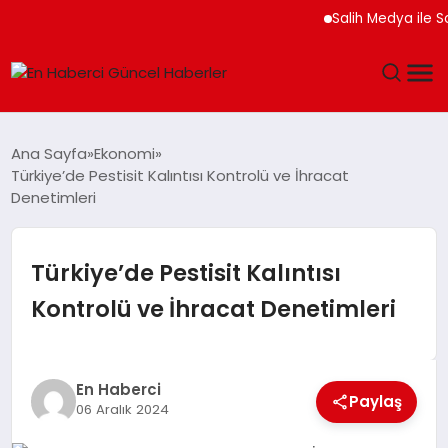
Salih Medya ile Sosyal
GÜNDEM
Ana Sayfa
Ekonomi
Türkiye’de Pestisit Kalıntısı Kontrolü ve İhracat
SPOR
Denetimleri
SAĞLIK
Türkiye’de Pestisit Kalıntısı
TEKNOLOJI
Kontrolü ve İhracat Denetimleri
MAGAZIN
En Haberci
DÜNYA
Paylaş
06 Aralık 2024