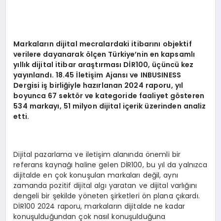
EKONOMI
EĞITIM
Markaların dijital mecralardaki itibarını objektif
SIYASET
verilere dayanarak
ö
lç
en T
ürkiye
’
nin en kapsamlı
yıllık dijital itibar araştı
rmas
ı Dİ
R100,
üçüncü kez
yayı
nland
ı. 18.45 İletiş
im Ajans
ı ve INBUSINESS
Dergisi iş birliğiyle hazırlanan 2024 raporu, yıl
boyunca 67 sekt
ö
r ve kategoride faaliyet g
ö
steren
534 markayı, 51 milyon dijital iç
erik
üzerinden analiz
etti.
Dijital pazarlama ve iletişim alanında önemli bir
referans kaynağı haline gelen DİR100, bu yıl da yalnızca
dijitalde en çok konuşulan markaları değil, aynı
zamanda pozitif dijital algı yaratan ve dijital varlığını
dengeli bir şekilde yöneten şirketleri ön plana çıkardı.
DİR100 2024 raporu, markaların dijitalde ne kadar
konuşulduğundan çok nasıl konuşulduğuna