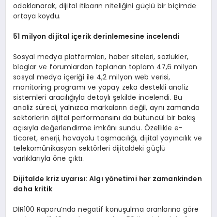
odaklanarak, dijital itibarın niteliğini güçlü bir biçimde
ortaya koydu.
51 milyon dijital iç
erik
derinlemesine incelendi
Sosyal medya platformları, haber siteleri, sözlükler,
bloglar ve forumlardan toplanan toplam 47,6 milyon
sosyal medya içeriği ile 4,2 milyon web verisi,
monitoring programı ve yapay zeka destekli analiz
sistemleri aracılığıyla detaylı şekilde incelendi. Bu
analiz süreci, yalnızca markaların değil, aynı zamanda
sektörlerin dijital performansını da bütüncül bir bakış
açısıyla değerlendirme imkânı sundu. Özellikle e-
ticaret, enerji, havayolu taşımacılığı, dijital yayıncılık ve
telekomünikasyon sektörleri dijitaldeki güçlü
varlıklarıyla öne çıktı.
Dijitalde kriz uyarısı
: Alg
ı y
ö
netimi her z
amankinden
daha k
ritik
DİR100 Raporu’nda negatif konuşulma oranlarına göre