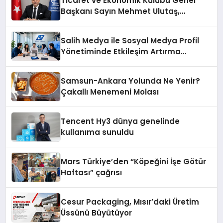
Ticaret ve Ekonomik Kulübü Genel
Başkanı Sayın Mehmet Ulutaş,
ekonomiye dair yaptığı açıklamada
şunları kaydetti:
Salih Medya ile Sosyal Medya Profil
Yönetiminde Etkileşim Artırma
Yöntemleri
Samsun-Ankara Yolunda Ne Yenir?
Çakallı Menemeni Molası
Tencent Hy3 dünya genelinde
kullanıma sunuldu
Mars Türkiye’den “Köpeğini İşe Götür
Haftası” çağrısı
Cesur Packaging, Mısır’daki Üretim
Üssünü Büyütüyor