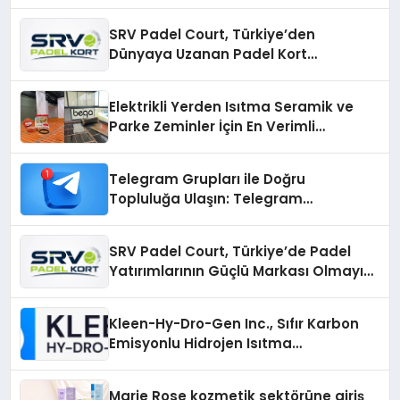
SRV Padel Court, Türkiye’den
Dünyaya Uzanan Padel Kort
Üretiminde Güvenin Adresi
Elektrikli Yerden Isıtma Seramik ve
Parke Zeminler İçin En Verimli
Çözümler
Telegram Grupları ile Doğru
Topluluğa Ulaşın: Telegram
Gruplarıyla Online Topluluklara
Katılım
SRV Padel Court, Türkiye’de Padel
Yatırımlarının Güçlü Markası Olmayı
Sürdürüyor
Kleen-Hy-Dro-Gen Inc., Sıfır Karbon
Emisyonlu Hidrojen Isıtma
Teknolojisinde ISO ve TSSA
Düzenleyici Onaylarını Aldı
Marie Rose kozmetik sektörüne giriş