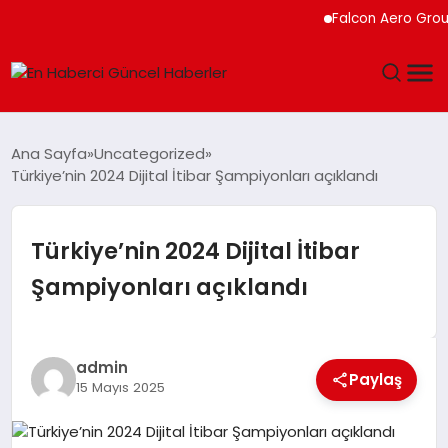
Falcon Aero Group, Kür
GÜNDEM
Ana Sayfa
Uncategorized
Türkiye’nin 2024 Dijital İtibar Şampiyonları açıklandı
SPOR
SAĞLIK
Türkiye’nin 2024 Dijital İtibar
Şampiyonları açıklandı
TEKNOLOJI
MAGAZIN
admin
Paylaş
15 Mayıs 2025
DÜNYA