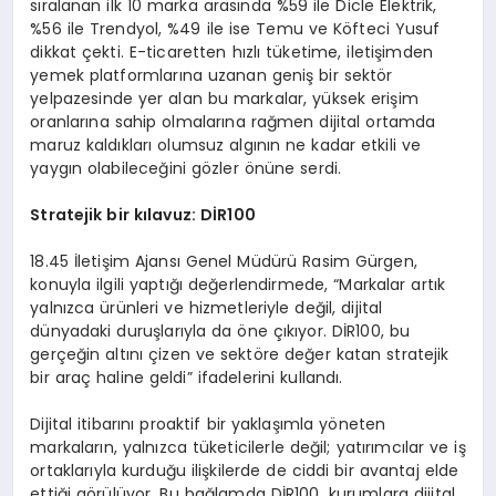
sıralanan ilk 10 marka arasında %59 ile Dicle Elektrik,
%56 ile Trendyol, %49 ile ise Temu ve Köfteci Yusuf
dikkat çekti. E-ticaretten hızlı tüketime, iletişimden
yemek platformlarına uzanan geniş bir sektör
yelpazesinde yer alan bu markalar, yüksek erişim
oranlarına sahip olmalarına rağmen dijital ortamda
maruz kaldıkları olumsuz algının ne kadar etkili ve
yaygın olabileceğini gözler önüne serdi.
Stratejik bir kılavuz: Dİ
R100
18.45 İletişim Ajansı Genel Müdürü Rasim Gürgen,
konuyla ilgili yaptığı değerlendirmede, “Markalar artık
yalnızca ürünleri ve hizmetleriyle değil, dijital
dünyadaki duruşlarıyla da öne çıkıyor. DİR100, bu
gerçeğin altını çizen ve sektöre değer katan stratejik
bir araç haline geldi” ifadelerini kullandı.
Dijital itibarını proaktif bir yaklaşımla yöneten
markaların, yalnızca tüketicilerle değil; yatırımcılar ve iş
ortaklarıyla kurduğu ilişkilerde de ciddi bir avantaj elde
ettiği görülüyor. Bu bağlamda DİR100, kurumlara dijital