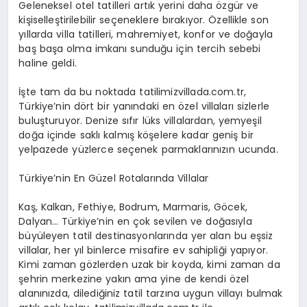
Geleneksel otel tatilleri artık yerini daha özgür ve
kişiselleştirilebilir seçeneklere bırakıyor. Özellikle son
yıllarda villa tatilleri, mahremiyet, konfor ve doğayla
baş başa olma imkanı sunduğu için tercih sebebi
haline geldi.
İşte tam da bu noktada tatilimizvillada.com.tr,
Türkiye’nin dört bir yanındaki en özel villaları sizlerle
buluşturuyor. Denize sıfır lüks villalardan, yemyeşil
doğa içinde saklı kalmış köşelere kadar geniş bir
yelpazede yüzlerce seçenek parmaklarınızın ucunda.
Türkiye’nin En Güzel Rotalarında Villalar
Kaş, Kalkan, Fethiye, Bodrum, Marmaris, Göcek,
Dalyan… Türkiye’nin en çok sevilen ve doğasıyla
büyüleyen tatil destinasyonlarında yer alan bu eşsiz
villalar, her yıl binlerce misafire ev sahipliği yapıyor.
Kimi zaman gözlerden uzak bir koyda, kimi zaman da
şehrin merkezine yakın ama yine de kendi özel
alanınızda, dilediğiniz tatil tarzına uygun villayı bulmak