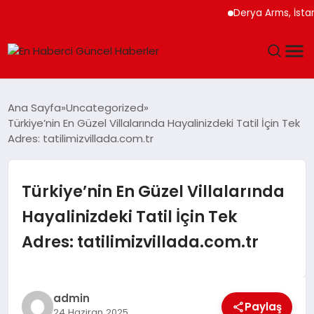
Derya Arms, İstanbul P
GÜNDEM
Ana Sayfa
Uncategorized
Türkiye’nin En Güzel Villalarında Hayalinizdeki Tatil İçin Tek
SPOR
Adres: tatilimizvillada.com.tr
SAĞLIK
Türkiye’nin En Güzel Villalarında
TEKNOLOJI
Hayalinizdeki Tatil İçin Tek
Adres: tatilimizvillada.com.tr
MAGAZIN
DÜNYA
admin
Paylaş
24 Haziran 2025