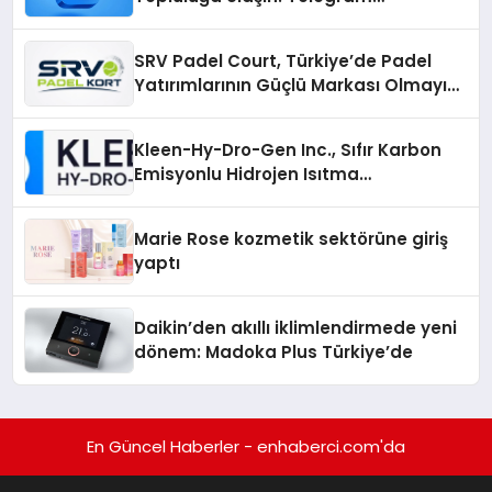
Gruplarıyla Online Topluluklara
Katılım
SRV Padel Court, Türkiye’de Padel
Yatırımlarının Güçlü Markası Olmayı
Sürdürüyor
Kleen-Hy-Dro-Gen Inc., Sıfır Karbon
Emisyonlu Hidrojen Isıtma
Teknolojisinde ISO ve TSSA
Düzenleyici Onaylarını Aldı
Marie Rose kozmetik sektörüne giriş
yaptı
Daikin’den akıllı iklimlendirmede yeni
dönem: Madoka Plus Türkiye’de
En Güncel Haberler - enhaberci.com'da