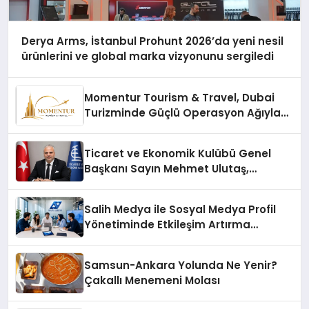
Derya Arms, İstanbul Prohunt 2026’da yeni nesil
ürünlerini ve global marka vizyonunu sergiledi
Momentur Tourism & Travel, Dubai
Turizminde Güçlü Operasyon Ağıyla
Fark Yaratıyor
Ticaret ve Ekonomik Kulübü Genel
Başkanı Sayın Mehmet Ulutaş,
ekonomiye dair yaptığı açıklamada
şunları kaydetti:
Salih Medya ile Sosyal Medya Profil
Yönetiminde Etkileşim Artırma
Yöntemleri
Samsun-Ankara Yolunda Ne Yenir?
Çakallı Menemeni Molası