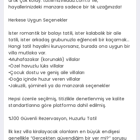
artık çok kolay. tatilimizvillada.com.tr ile,
hayallerinizdeki manzara sadece bir tık uzağınızda!
Herkese Uygun Seçenekler
İster romantik bir balayı tatili, ister kalabalık bir aile
tatili, ister arkadaş grubunuzla eğlenceli bir kaçamak…
Hangi tatil hayalini kuruyorsanız, burada ona uygun bir
villa mutlaka var.
•Muhafazakar (korunaklı) villalar
•Özel havuzlu lüks villalar
•Çocuk dostu ve geniş aile villaları
•Doğa içinde huzur veren villalar
•Jakuzili, şömineli ya da manzaralı seçenekler
Hepsi özenle seçilmiş, titizlikle denetlenmiş ve kalite
standartlarına göre platforma dahil edilmiş.
%100 Güvenli Rezervasyon, Huzurlu Tatil
İlk kez villa kiralayacak olanların en büyük endişesi
genellikle “Gerçekten güvendiğim bir yer mi?” sorusu