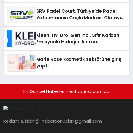
Gruplarıyla Online Topluluklara
Katılım
SRV Padel Court, Türkiye’de Padel
Yatırımlarının Güçlü Markası Olmayı
Sürdürüyor
Kleen-Hy-Dro-Gen Inc., Sıfır Karbon
Emisyonlu Hidrojen Isıtma
Teknolojisinde ISO ve TSSA
Düzenleyici Onaylarını Aldı
Marie Rose kozmetik sektörüne giriş
yaptı
En Güncel Haberler - enhaberci.com'da
Reklam & İşbirliği:
habersonuclari@gmail.com