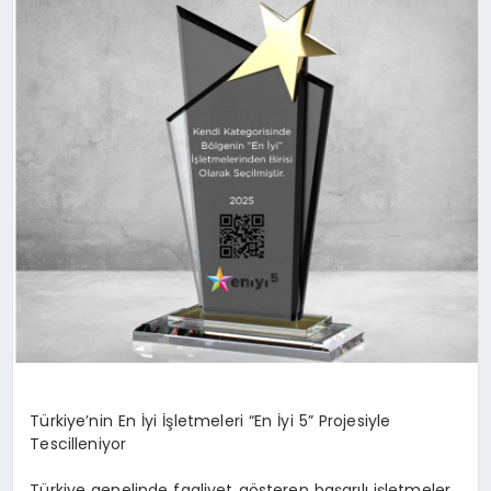
EKONOMI
EĞITIM
SIYASET
Türkiye’nin En İyi İşletmeleri “En İyi 5” Projesiyle
Tescilleniyor
Türkiye genelinde faaliyet gösteren başarılı işletmeler,