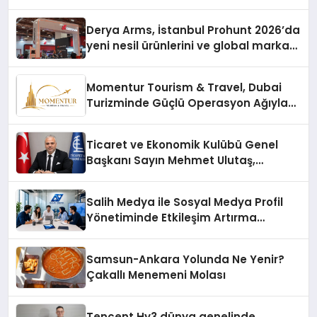
Derya Arms, İstanbul Prohunt 2026’da
yeni nesil ürünlerini ve global marka
vizyonunu sergiledi
Momentur Tourism & Travel, Dubai
Turizminde Güçlü Operasyon Ağıyla
Fark Yaratıyor
Ticaret ve Ekonomik Kulübü Genel
Başkanı Sayın Mehmet Ulutaş,
ekonomiye dair yaptığı açıklamada
şunları kaydetti:
Salih Medya ile Sosyal Medya Profil
Yönetiminde Etkileşim Artırma
Yöntemleri
Samsun-Ankara Yolunda Ne Yenir?
Çakallı Menemeni Molası
Tencent Hy3 dünya genelinde