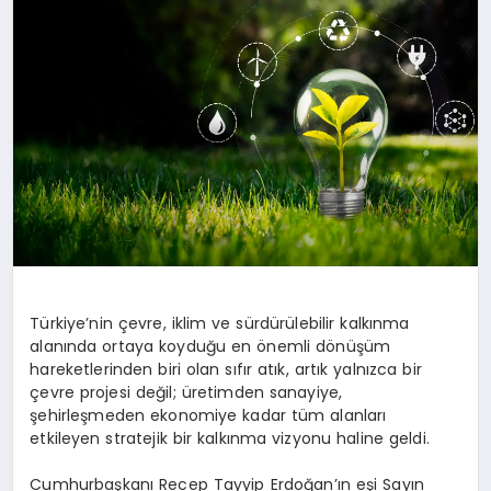
EKONOMI
EĞITIM
SIYASET
Türkiye’nin çevre, iklim ve sürdürülebilir kalkınma
alanında ortaya koyduğu en önemli dönüşüm
hareketlerinden biri olan sıfır atık, artık yalnızca bir
çevre projesi değil; üretimden sanayiye,
şehirleşmeden ekonomiye kadar tüm alanları
etkileyen stratejik bir kalkınma vizyonu haline geldi.
Cumhurbaşkanı Recep Tayyip Erdoğan’ın eşi Sayın