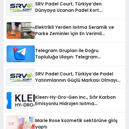
SRV Padel Court, Türkiye’den
Dünyaya Uzanan Padel Kort
Üretiminde Güvenin Adresi
Elektrikli Yerden Isıtma Seramik ve
Parke Zeminler İçin En Verimli
Çözümler
Telegram Grupları ile Doğru
Topluluğa Ulaşın: Telegram
Gruplarıyla Online Topluluklara
Katılım
SRV Padel Court, Türkiye’de Padel
Yatırımlarının Güçlü Markası Olmayı
Sürdürüyor
Kleen-Hy-Dro-Gen Inc., Sıfır Karbon
Emisyonlu Hidrojen Isıtma
Teknolojisinde ISO ve TSSA
Düzenleyici Onaylarını Aldı
Marie Rose kozmetik sektörüne giriş
yaptı