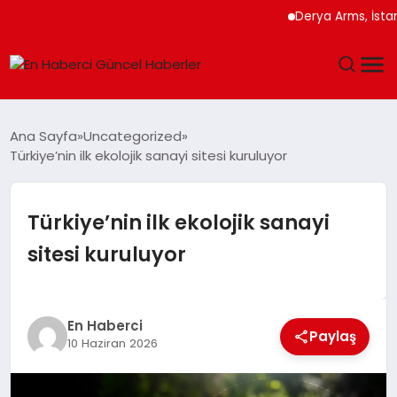
Derya Arms, İstanbul Pro
GÜNDEM
Ana Sayfa
Uncategorized
Türkiye’nin ilk ekolojik sanayi sitesi kuruluyor
SPOR
SAĞLIK
Türkiye’nin ilk ekolojik sanayi
sitesi kuruluyor
TEKNOLOJI
MAGAZIN
En Haberci
Paylaş
10 Haziran 2026
DÜNYA