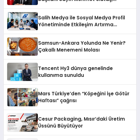
ekonomiye dair yaptığı açıklamada
şunları kaydetti:
Salih Medya ile Sosyal Medya Profil
Yönetiminde Etkileşim Artırma
Yöntemleri
Samsun-Ankara Yolunda Ne Yenir?
Çakallı Menemeni Molası
Tencent Hy3 dünya genelinde
kullanıma sunuldu
Mars Türkiye’den “Köpeğini İşe Götür
Haftası” çağrısı
Cesur Packaging, Mısır’daki Üretim
Üssünü Büyütüyor