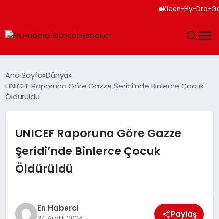
Kleen-Hy-Dro-Gen Inc.,
GÜNDEM
Ana Sayfa
Dünya
UNICEF Raporuna Göre Gazze Şeridi’nde Binlerce Çocuk
SPOR
Öldürüldü
SAĞLIK
UNICEF Raporuna Göre Gazze
TEKNOLOJI
Şeridi’nde Binlerce Çocuk
Öldürüldü
MAGAZIN
DÜNYA
En Haberci
Paylaş
24 Aralık 2024