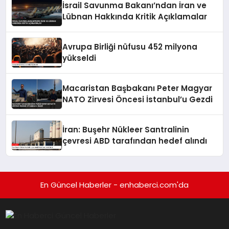
İsrail Savunma Bakanı’ndan İran ve
Lübnan Hakkında Kritik Açıklamalar
Avrupa Birliği nüfusu 452 milyona
yükseldi
Macaristan Başbakanı Peter Magyar
NATO Zirvesi Öncesi İstanbul’u Gezdi
İran: Buşehr Nükleer Santralinin
çevresi ABD tarafından hedef alındı
En Güncel Haberler - enhaberci.com'da