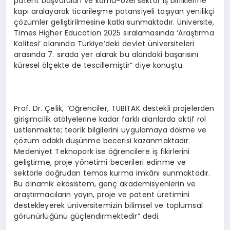
patent başvuruları ve kamu-özel sektör iş birliklerine
kapı aralayarak ticarileşme potansiyeli taşıyan yenilikçi
çözümler geliştirilmesine katkı sunmaktadır. Üniversite,
Times Higher Education 2025 sıralamasında ‘Araştırma
Kalitesi’ alanında Türkiye’deki devlet üniversiteleri
arasında 7. sırada yer alarak bu alandaki başarısını
küresel ölçekte de tescillemiştir” diye konuştu.
Prof. Dr. Çelik, “Öğrenciler, TÜBİTAK destekli projelerden
girişimcilik atölyelerine kadar farklı alanlarda aktif rol
üstlenmekte; teorik bilgilerini uygulamaya dökme ve
çözüm odaklı düşünme becerisi kazanmaktadır.
Medeniyet Teknopark ise öğrencilere iş fikirlerini
geliştirme, proje yönetimi becerileri edinme ve
sektörle doğrudan temas kurma imkânı sunmaktadır.
Bu dinamik ekosistem, genç akademisyenlerin ve
araştırmacıların yayın, proje ve patent üretimini
destekleyerek üniversitemizin bilimsel ve toplumsal
görünürlüğünü güçlendirmektedir” dedi.