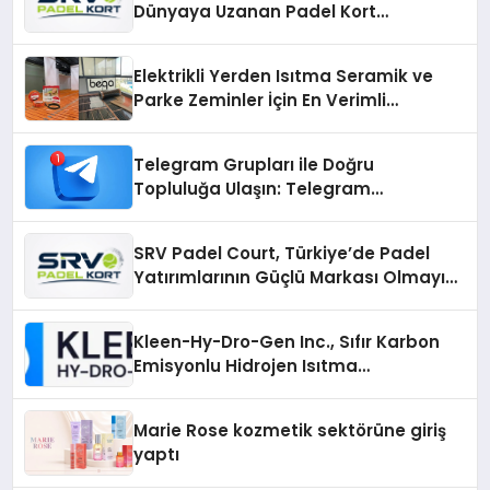
Dünyaya Uzanan Padel Kort
Üretiminde Güvenin Adresi
Elektrikli Yerden Isıtma Seramik ve
Parke Zeminler İçin En Verimli
Çözümler
Telegram Grupları ile Doğru
Topluluğa Ulaşın: Telegram
Gruplarıyla Online Topluluklara
Katılım
SRV Padel Court, Türkiye’de Padel
Yatırımlarının Güçlü Markası Olmayı
Sürdürüyor
Kleen-Hy-Dro-Gen Inc., Sıfır Karbon
Emisyonlu Hidrojen Isıtma
Teknolojisinde ISO ve TSSA
Düzenleyici Onaylarını Aldı
Marie Rose kozmetik sektörüne giriş
yaptı