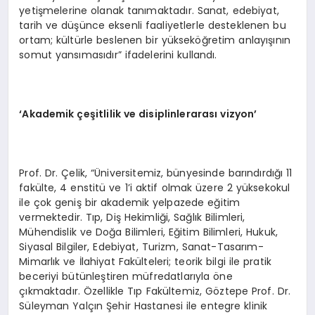
yetişmelerine olanak tanımaktadır. Sanat, edebiyat,
tarih ve düşünce eksenli faaliyetlerle desteklenen bu
ortam; kültürle beslenen bir yükseköğretim anlayışının
somut yansımasıdır” ifadelerini kullandı.
‘Akademik çeşitlilik ve disiplinlerarası vizyon’
Prof. Dr. Çelik, “Üniversitemiz, bünyesinde barındırdığı 11
fakülte, 4 enstitü ve 1’i aktif olmak üzere 2 yüksekokul
ile çok geniş bir akademik yelpazede eğitim
vermektedir. Tıp, Diş Hekimliği, Sağlık Bilimleri,
Mühendislik ve Doğa Bilimleri, Eğitim Bilimleri, Hukuk,
Siyasal Bilgiler, Edebiyat, Turizm, Sanat-Tasarım-
Mimarlık ve İlahiyat Fakülteleri; teorik bilgi ile pratik
beceriyi bütünleştiren müfredatlarıyla öne
çıkmaktadır. Özellikle Tıp Fakültemiz, Göztepe Prof. Dr.
Süleyman Yalçın Şehir Hastanesi ile entegre klinik