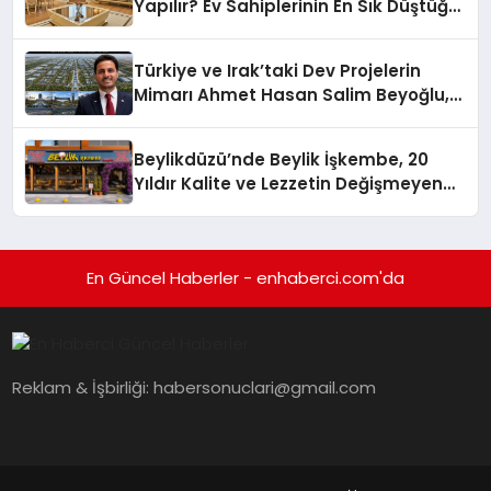
Yapılır? Ev Sahiplerinin En Sık Düştüğü
15 Yanlış
Türkiye ve Irak’taki Dev Projelerin
Mimarı Ahmet Hasan Salim Beyoğlu,
10 Milyon Metrekarelik “Al Yusuf
Holding Industrial City” Projesini
Beylikdüzü’nde Beylik İşkembe, 20
Hayata Geçirecek
Yıldır Kalite ve Lezzetin Değişmeyen
Adresi
En Güncel Haberler - enhaberci.com'da
Reklam & İşbirliği:
habersonuclari@gmail.com