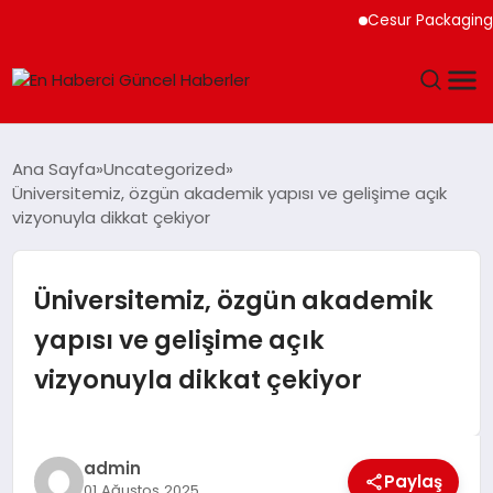
Cesur Packaging, Mısır’
GÜNDEM
Ana Sayfa
Uncategorized
Üniversitemiz, özgün akademik yapısı ve gelişime açık
SPOR
vizyonuyla dikkat çekiyor
SAĞLIK
Üniversitemiz, özgün akademik
TEKNOLOJI
yapısı ve gelişime açık
vizyonuyla dikkat çekiyor
MAGAZIN
DÜNYA
admin
Paylaş
01 Ağustos 2025