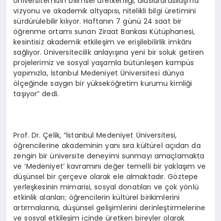
Üniversitemizin bilimsel üretkenliği, uluslararasılaşma
vizyonu ve akademik altyapısı, nitelikli bilgi üretimini
sürdürülebilir kılıyor. Haftanın 7 günü 24 saat bir
öğrenme ortamı sunan Ziraat Bankası Kütüphanesi,
kesintisiz akademik etkileşim ve erişilebilirlik imkânı
sağlıyor. Üniversitecilik anlayışına yeni bir soluk getiren
projelerimiz ve sosyal yaşamla bütünleşen kampüs
yapımızla, İstanbul Medeniyet Üniversitesi dünya
ölçeğinde saygın bir yükseköğretim kurumu kimliği
taşıyor” dedi.
Prof. Dr. Çelik, “İstanbul Medeniyet Üniversitesi,
öğrencilerine akademinin yanı sıra kültürel açıdan da
zengin bir üniversite deneyimi sunmayı amaçlamakta
ve ‘Medeniyet’ kavramını değer temelli bir yaklaşım ve
düşünsel bir çerçeve olarak ele almaktadır. Göztepe
yerleşkesinin mimarisi, sosyal donatıları ve çok yönlü
etkinlik alanları; öğrencilerin kültürel birikimlerini
artırmalarına, düşünsel gelişimlerini derinleştirmelerine
ve sosyal etkileşim içinde üretken bireyler olarak