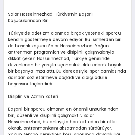
EKONOMI
Salar Hosseinnezhad: Türkiye’nin Başarılı
EĞITIM
Koşucularından Biri
SIYASET
Türkiye’de atletizm alanında birçok yetenekli sporcu
kendini göstermeye devam ediyor. Bu isimlerden biri
de başarılı koşucu Salar Hosseinnezhad. Yoğun
antrenman programları ve disiplinli çalışmalarıyla
dikkat çeken Hosseinnezhad, Türkiye genelinde
düzenlenen bir yarışta üçüncülük elde ederek büyük
bir başarıya imza attı. Bu derecesiyle, spor camiasında
adından söz ettirmeye başladı ve aldığı ödülle
başarısını taçlandırdı.
Disiplin ve Azmin Zaferi
Başarılı bir sporcu olmanın en önemli unsurlarından
biri, düzenli ve disiplinli çalışmaktır. Salar
Hosseinnezhad, bu anlayışla hareket eden bir atlet
olarak, antrenmanlarını aksatmadan sürdürüyor.
Yoğun tempo gerektiren koşu sporunda dayanıklılığı