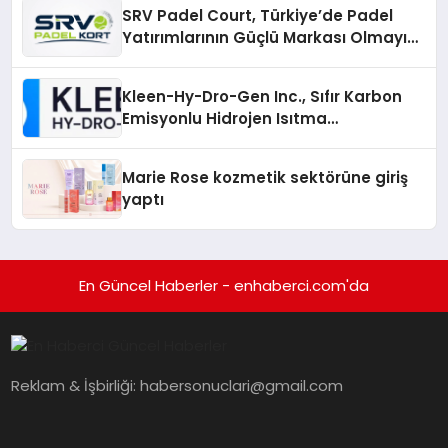
Katılım
SRV Padel Court, Türkiye’de Padel
Yatırımlarının Güçlü Markası Olmayı
Sürdürüyor
Kleen-Hy-Dro-Gen Inc., Sıfır Karbon
Emisyonlu Hidrojen Isıtma
Teknolojisinde ISO ve TSSA
Düzenleyici Onaylarını Aldı
Marie Rose kozmetik sektörüne giriş
yaptı
En Güncel Haberler - enhaberci.com'da
Reklam & İşbirliği:
habersonuclari@gmail.com