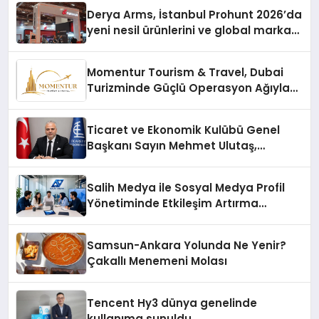
Derya Arms, İstanbul Prohunt 2026’da
yeni nesil ürünlerini ve global marka
vizyonunu sergiledi
Momentur Tourism & Travel, Dubai
Turizminde Güçlü Operasyon Ağıyla
Fark Yaratıyor
Ticaret ve Ekonomik Kulübü Genel
Başkanı Sayın Mehmet Ulutaş,
ekonomiye dair yaptığı açıklamada
şunları kaydetti:
Salih Medya ile Sosyal Medya Profil
Yönetiminde Etkileşim Artırma
Yöntemleri
Samsun-Ankara Yolunda Ne Yenir?
Çakallı Menemeni Molası
Tencent Hy3 dünya genelinde
kullanıma sunuldu