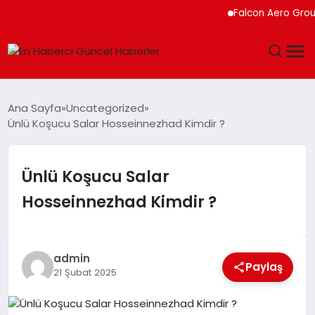
Falcon Aero Group, Kür
GÜNDEM
Ana Sayfa
Uncategorized
Ünlü Koşucu Salar Hosseinnezhad Kimdir ?
SPOR
SAĞLIK
Ünlü Koşucu Salar
Hosseinnezhad Kimdir ?
TEKNOLOJI
MAGAZIN
admin
Paylaş
21 Şubat 2025
DÜNYA