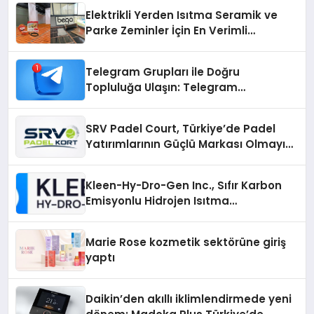
Elektrikli Yerden Isıtma Seramik ve
Parke Zeminler İçin En Verimli
Çözümler
Telegram Grupları ile Doğru
Topluluğa Ulaşın: Telegram
Gruplarıyla Online Topluluklara
Katılım
SRV Padel Court, Türkiye’de Padel
Yatırımlarının Güçlü Markası Olmayı
Sürdürüyor
Kleen-Hy-Dro-Gen Inc., Sıfır Karbon
Emisyonlu Hidrojen Isıtma
Teknolojisinde ISO ve TSSA
Düzenleyici Onaylarını Aldı
Marie Rose kozmetik sektörüne giriş
yaptı
Daikin’den akıllı iklimlendirmede yeni