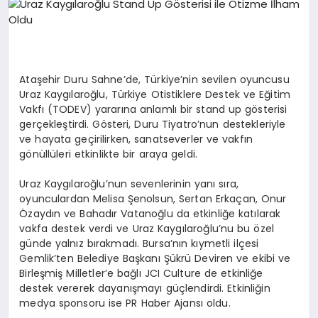
EKONOMI
EĞITIM
SIYASET
Ataşehir Duru Sahne’de, Türkiye’nin sevilen oyuncusu
Uraz Kaygılaroğlu, Türkiye Otistiklere Destek ve Eğitim
Vakfı (TODEV) yararına anlamlı bir stand up gösterisi
gerçekleştirdi. Gösteri, Duru Tiyatro’nun destekleriyle
ve hayata geçirilirken, sanatseverler ve vakfın
gönüllüleri etkinlikte bir araya geldi.
Uraz Kaygılaroğlu’nun sevenlerinin yanı sıra,
oyunculardan Melisa Şenolsun, Sertan Erkaçan, Onur
Özaydın ve Bahadır Vatanoğlu da etkinliğe katılarak
vakfa destek verdi ve Uraz Kaygılaroğlu’nu bu özel
günde yalnız bırakmadı.
Bursa’nın kıymetli ilçesi
Gemlik’ten Belediye Başkanı Şükrü Deviren ve ekibi
ve
Birleşmiş Milletler
’
e bağlı JCI
Culture
de etkinliğe
destek vererek dayanışmayı güçlendirdi.
Etkinliğin
medya sponsoru ise PR Haber Ajansı oldu.