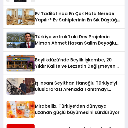
Yaman
Ev Tadilatında En Çok Hata Nerede
Yapılır? Ev Sahiplerinin En Sık Düştüğü
15 Yanlış
Türkiye ve Irak’taki Dev Projelerin
Mimarı Ahmet Hasan Salim Beyoğlu,
10 Milyon Metrekarelik “Al Yusuf
Holding Industrial City” Projesini
Beylikdüzü’nde Beylik İşkembe, 20
Hayata Geçirecek
Yıldır Kalite ve Lezzetin Değişmeyen
Adresi
İş İnsanı Seyithan Hanoğlu Türkiye’yi
Uluslararası Arenada Tanıtmayı
Hedefliyor
Mirabellix, Türkiye’den dünyaya
uzanan güçlü büyümesini sürdürüyor