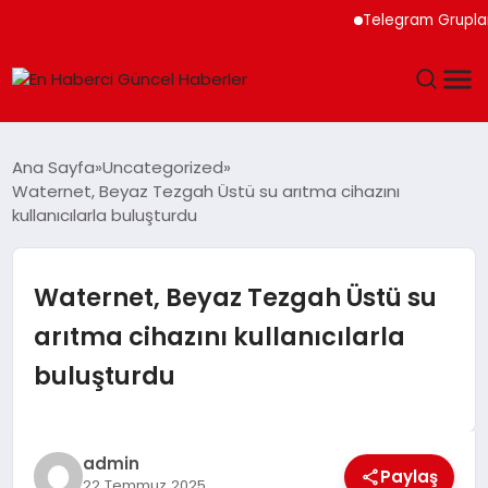
Telegram Grupları ile
GÜNDEM
Ana Sayfa
Uncategorized
Waternet, Beyaz Tezgah Üstü su arıtma cihazını
SPOR
kullanıcılarla buluşturdu
SAĞLIK
Waternet, Beyaz Tezgah Üstü su
TEKNOLOJI
arıtma cihazını kullanıcılarla
buluşturdu
MAGAZIN
DÜNYA
admin
Paylaş
22 Temmuz 2025