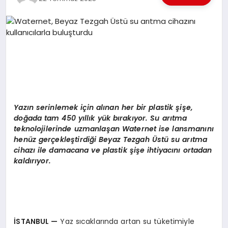
EKONOMI
EĞITIM
SIYASET
Yazın serinlemek iç
in al
ınan
her
bir plastik şiş
e,
do
ğada tam 450 yıllık
y
ük bırakıyor. S
u ar
ıtma
teknolojilerinde uzmanlaşan Waternet ise lansmanını
hen
üz gerçekleştirdiği Beyaz Tezgah
Ü
stü
su ar
ıtma
cihazı ile damacana ve plastik şişe ihtiyacını ortadan
kaldırıyor.
İSTANBUL
—
Yaz sıcaklarında artan su tüketimiyle