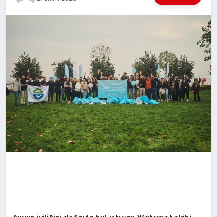
EKONOMI
EĞITIM
SIYASET