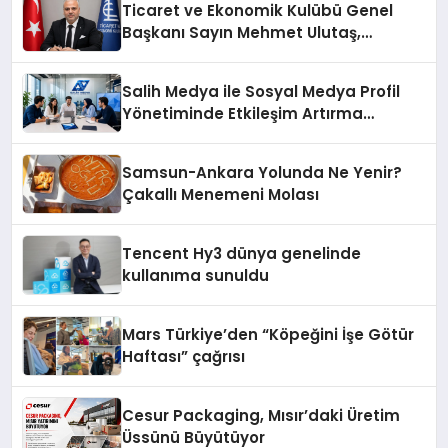
Ticaret ve Ekonomik Kulübü Genel
Başkanı Sayın Mehmet Ulutaş,
ekonomiye dair yaptığı açıklamada
şunları kaydetti:
Salih Medya ile Sosyal Medya Profil
Yönetiminde Etkileşim Artırma
Yöntemleri
Samsun-Ankara Yolunda Ne Yenir?
Çakallı Menemeni Molası
Tencent Hy3 dünya genelinde
kullanıma sunuldu
Mars Türkiye’den “Köpeğini İşe Götür
Haftası” çağrısı
Cesur Packaging, Mısır’daki Üretim
Üssünü Büyütüyor