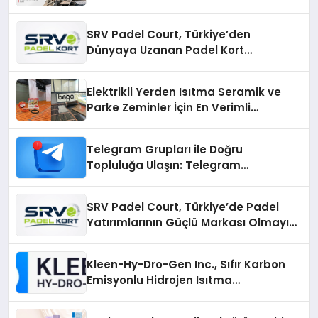
SRV Padel Court, Türkiye’den
Dünyaya Uzanan Padel Kort
Üretiminde Güvenin Adresi
Elektrikli Yerden Isıtma Seramik ve
Parke Zeminler İçin En Verimli
Çözümler
Telegram Grupları ile Doğru
Topluluğa Ulaşın: Telegram
Gruplarıyla Online Topluluklara
Katılım
SRV Padel Court, Türkiye’de Padel
Yatırımlarının Güçlü Markası Olmayı
Sürdürüyor
Kleen-Hy-Dro-Gen Inc., Sıfır Karbon
Emisyonlu Hidrojen Isıtma
Teknolojisinde ISO ve TSSA
Düzenleyici Onaylarını Aldı