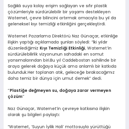
Sağlıklı suya kolay erişim sağlayan ve sıfır plastik
çözümleriyle sürdürülebilir bir yaşamı destekleyen
Waternet, çevre bilincini artırmak amacıyla bu yıl da
geleneksel kıyı temizliği etkinliğini gerçekleştirdi.
Waternet Pazarlama Direktörü Naz Günaçar, etkinliğe
ilişkin yaptığı açıklamada şunları söyledi: “İki yıldır
düzenlediğimiz
Kıyı Temizliği Etkinliği
, Waternet’in
sürdürülebilirlik vizyonunun sahadaki en somut
yansımalarından biri.Bu yıl Caddebostan sahilinde bir
araya gelerek doğaya küçük ama anlamlı bir katkıda
bulunduk.Her toplanan atık, geleceğe bırakacağımız
daha temiz bir dünya için umut demek” dedi.
‘’
Plasti
ğe değmeyen su, doğaya zarar vermeyen
çözüm
’’
Naz Günaçar, Waternet’in çevreye katkısına ilişkin
olarak şu bilgileri paylaştı:
“Waternet, ‘Suyun İyilik Hali’ mottosuyla yürüttüğü