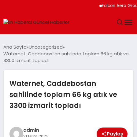
Falcon Aero Group, Küres
GÜNDEM
Ana Sayfa
Uncategorized
Waternet, Caddebostan sahilinde toplam 66 kg atık ve
SPOR
3300 izmarit topladı
SAĞLIK
Waternet, Caddebostan
TEKNOLOJI
sahilinde toplam 66 kg atık ve
3300 izmarit topladı
MAGAZIN
DÜNYA
admin
Paylaş
21 Ekim 2025