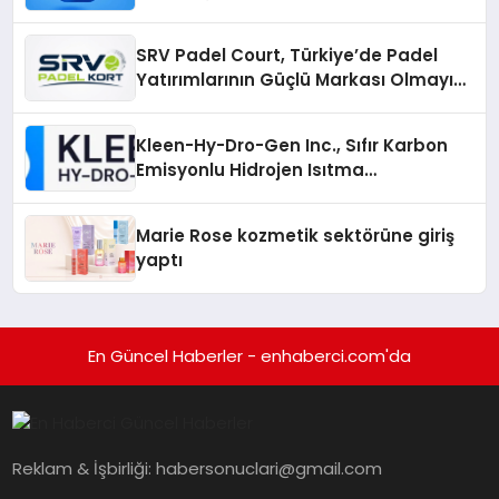
Gruplarıyla Online Topluluklara
Katılım
SRV Padel Court, Türkiye’de Padel
Yatırımlarının Güçlü Markası Olmayı
Sürdürüyor
Kleen-Hy-Dro-Gen Inc., Sıfır Karbon
Emisyonlu Hidrojen Isıtma
Teknolojisinde ISO ve TSSA
Düzenleyici Onaylarını Aldı
Marie Rose kozmetik sektörüne giriş
yaptı
En Güncel Haberler - enhaberci.com'da
Reklam & İşbirliği:
habersonuclari@gmail.com