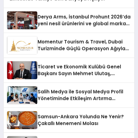
Derya Arms, İstanbul Prohunt 2026’da
yeni nesil ürünlerini ve global marka
vizyonunu sergiledi
Momentur Tourism & Travel, Dubai
Turizminde Güçlü Operasyon Ağıyla
Fark Yaratıyor
Ticaret ve Ekonomik Kulübü Genel
Başkanı Sayın Mehmet Ulutaş,
ekonomiye dair yaptığı açıklamada
şunları kaydetti:
Salih Medya ile Sosyal Medya Profil
Yönetiminde Etkileşim Artırma
Yöntemleri
Samsun-Ankara Yolunda Ne Yenir?
Çakallı Menemeni Molası