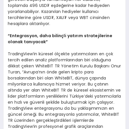
toplamda 496 USD₮ eşdeğerine kadar hediyeden
yararlanabiliyor. Kazanılan hediyeler kullanıcı
tercihlerine göre USD₮, XAU₮ veya WBT cinsinden
hesaplara aktarılıyor.
“Entegrasyon, daha bilinçli yatırım stratejilerine
olanak tanıyacak”
TradingView’in küresel ölçekte yatırımcıların en çok
tercih edilen analiz platformlarından biri olduğuna
dikkat çeken WhiteBIT TR Yönetim Kurulu Başkanı Onur
Turan, “Avrupa’nın önde gelen kripto para
borsalarından biri olan WhiteBIT, dünya çapında
milyonlarca kullanıcıya hizmet veriyor. Bu çatının
altında yer alan WhiteBIT TR de küresel ekosistemin ve
lider platformların yeniliklerini Türkiye’deki yatırımcılarla
en hızlı ve güvenli şekilde buluşturmak için çalışıyor.
TradingView entegrasyonu da bu yaklaşımımızın en
güncel örneği. Bu entegrasyonla yatırımcılar, WhiteBIT
TR üzerinden gerçekleştirdikleri işlemlerde
TradingView’in profesyonel grafik araçlarından