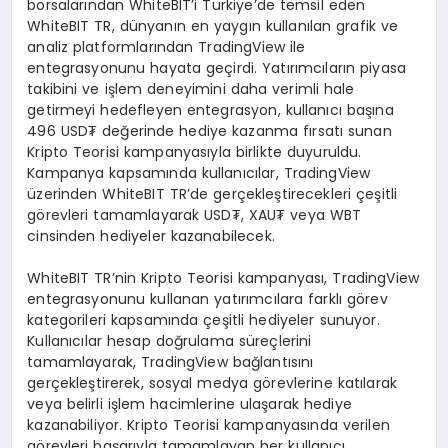
borsalarından WhiteBIT’i Türkiye’de temsil eden
WhiteBIT TR, dünyanın en yaygın kullanılan grafik ve
analiz platformlarından TradingView ile
entegrasyonunu hayata geçirdi. Yatırımcıların piyasa
takibini ve işlem deneyimini daha verimli hale
getirmeyi hedefleyen entegrasyon, kullanıcı başına
496 USD₮ değerinde hediye kazanma fırsatı sunan
Kripto Teorisi kampanyasıyla birlikte duyuruldu.
Kampanya kapsamında kullanıcılar, TradingView
üzerinden WhiteBIT TR’de gerçekleştirecekleri çeşitli
görevleri tamamlayarak USD₮, XAU₮ veya WBT
cinsinden hediyeler kazanabilecek.
WhiteBIT TR’nin Kripto Teorisi kampanyası, TradingView
entegrasyonunu kullanan yatırımcılara farklı görev
kategorileri kapsamında çeşitli hediyeler sunuyor.
Kullanıcılar hesap doğrulama süreçlerini
tamamlayarak, TradingView bağlantısını
gerçekleştirerek, sosyal medya görevlerine katılarak
veya belirli işlem hacimlerine ulaşarak hediye
kazanabiliyor. Kripto Teorisi kampanyasında verilen
görevleri başarıyla tamamlayan her kullanıcı,