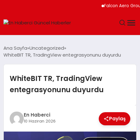
Falcon Aero Group, Kür
GÜNDEM
Ana Sayfa
Uncategorized
WhiteBIT TR, TradingView entegrasyonunu duyurdu
SPOR
SAĞLIK
WhiteBIT TR, TradingView
entegrasyonunu duyurdu
TEKNOLOJI
MAGAZIN
En Haberci
Paylaş
10 Haziran 2026
DÜNYA