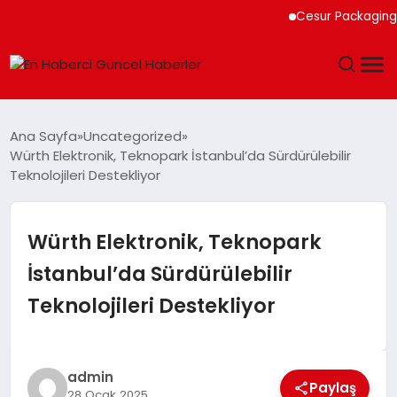
Cesur Packaging, Mısı
GÜNDEM
Ana Sayfa
Uncategorized
Würth Elektronik, Teknopark İstanbul’da Sürdürülebilir
SPOR
Teknolojileri Destekliyor
SAĞLIK
Würth Elektronik, Teknopark
TEKNOLOJI
İstanbul’da Sürdürülebilir
Teknolojileri Destekliyor
MAGAZIN
DÜNYA
admin
Paylaş
28 Ocak 2025