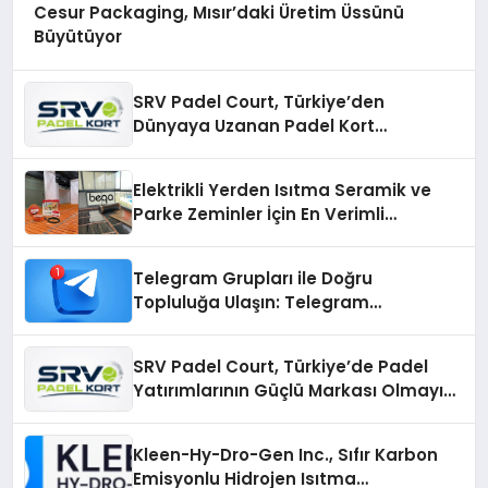
Cesur Packaging, Mısır’daki Üretim Üssünü
Büyütüyor
SRV Padel Court, Türkiye’den
Dünyaya Uzanan Padel Kort
Üretiminde Güvenin Adresi
Elektrikli Yerden Isıtma Seramik ve
Parke Zeminler İçin En Verimli
Çözümler
Telegram Grupları ile Doğru
Topluluğa Ulaşın: Telegram
Gruplarıyla Online Topluluklara
Katılım
SRV Padel Court, Türkiye’de Padel
Yatırımlarının Güçlü Markası Olmayı
Sürdürüyor
Kleen-Hy-Dro-Gen Inc., Sıfır Karbon
Emisyonlu Hidrojen Isıtma