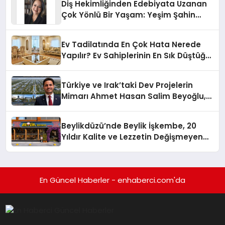
Diş Hekimliğinden Edebiyata Uzanan
Çok Yönlü Bir Yaşam: Yeşim Şahin
Yaman
Ev Tadilatında En Çok Hata Nerede
Yapılır? Ev Sahiplerinin En Sık Düştüğü
15 Yanlış
Türkiye ve Irak’taki Dev Projelerin
Mimarı Ahmet Hasan Salim Beyoğlu,
10 Milyon Metrekarelik “Al Yusuf
Holding Industrial City” Projesini
Beylikdüzü’nde Beylik İşkembe, 20
Hayata Geçirecek
Yıldır Kalite ve Lezzetin Değişmeyen
Adresi
En Güncel Haberler - enhaberci.com'da