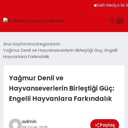
Salih Medya ile Sosya
GÜNDEM
Ana Sayfa
Uncategorized
Yağmur Denli ve Hayvanseverlerin Birleştiği Güç: Engelli
SPOR
Hayvanlara Farkındalık
SAĞLIK
Yağmur Denli ve
TEKNOLOJI
Hayvanseverlerin Birleştiği Güç:
Engelli Hayvanlara Farkındalık
MAGAZIN
DÜNYA
admin
Paylaş
09 Ocak 2025