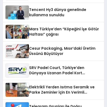
Tencent Hy3 dünya genelinde
kullanıma sunuldu
Mars Türkiye’den “Köpeğini İşe Götür
Haftası” çağrısı
Cesur Packaging, Mısır’daki Üretim
Üssünü Büyütüyor
SRV Padel Court, Türkiye’den
Dünyaya Uzanan Padel Kort
Üretiminde Güvenin Adresi
Elektrikli Yerden Isıtma Seramik ve
Parke Zeminler İçin En Verimli
Çözümler
Telegram Grupları ile Doğru