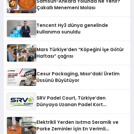
Samsun-Ankara Yolunda Ne Yenir?
Çakallı Menemeni Molası
Tencent Hy3 dünya genelinde
kullanıma sunuldu
Mars Türkiye’den “Köpeğini İşe Götür
Haftası” çağrısı
Cesur Packaging, Mısır’daki Üretim
Üssünü Büyütüyor
SRV Padel Court, Türkiye’den
Dünyaya Uzanan Padel Kort
Üretiminde Güvenin Adresi
Elektrikli Yerden Isıtma Seramik ve
Parke Zeminler İçin En Verimli