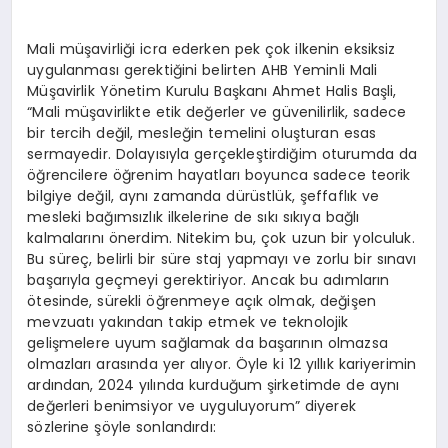
Mali müşavirliği icra ederken pek çok ilkenin eksiksiz
uygulanması gerektiğini belirten AHB Yeminli Mali
Müşavirlik Yönetim Kurulu Başkanı Ahmet Halis Başli,
“Mali müşavirlikte etik değerler ve güvenilirlik, sadece
bir tercih değil, mesleğin temelini oluşturan esas
sermayedir. Dolayısıyla gerçekleştirdiğim oturumda da
öğrencilere öğrenim hayatları boyunca sadece teorik
bilgiye değil, aynı zamanda dürüstlük, şeffaflık ve
mesleki bağımsızlık ilkelerine de sıkı sıkıya bağlı
kalmalarını önerdim. Nitekim bu, çok uzun bir yolculuk.
Bu süreç, belirli bir süre staj yapmayı ve zorlu bir sınavı
başarıyla geçmeyi gerektiriyor. Ancak bu adımların
ötesinde, sürekli öğrenmeye açık olmak, değişen
mevzuatı yakından takip etmek ve teknolojik
gelişmelere uyum sağlamak da başarının olmazsa
olmazları arasında yer alıyor. Öyle ki 12 yıllık kariyerimin
ardından, 2024 yılında kurduğum şirketimde de aynı
değerleri benimsiyor ve uyguluyorum” diyerek
sözlerine şöyle sonlandırdı: