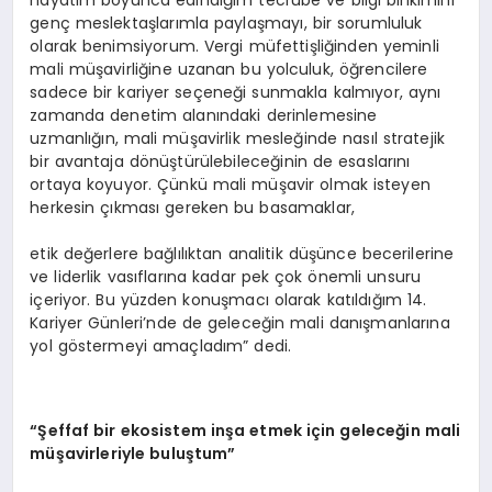
hayatım boyunca edindiğim tecrübe ve bilgi birikimini
genç meslektaşlarımla paylaşmayı, bir sorumluluk
olarak benimsiyorum. Vergi müfettişliğinden yeminli
mali müşavirliğine uzanan bu yolculuk, öğrencilere
sadece bir kariyer seçeneği sunmakla kalmıyor, aynı
zamanda denetim alanındaki derinlemesine
uzmanlığın, mali müşavirlik mesleğinde nasıl stratejik
bir avantaja dönüştürülebileceğinin de esaslarını
ortaya koyuyor. Çünkü mali müşavir olmak isteyen
herkesin çıkması gereken bu basamaklar,
etik değerlere bağlılıktan analitik düşünce becerilerine
ve liderlik vasıflarına kadar pek çok önemli unsuru
içeriyor. Bu yüzden konuşmacı olarak katıldığım 14.
Kariyer Günleri’nde de geleceğin mali danışmanlarına
yol göstermeyi amaçladım” dedi.
“Şeffaf bir ekosistem inşa etmek için geleceğin mali
müşavirleriyle buluştum”