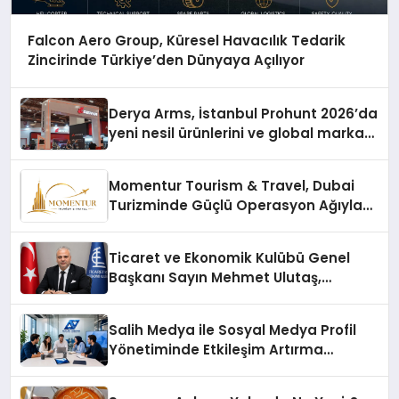
Falcon Aero Group, Küresel Havacılık Tedarik
Zincirinde Türkiye’den Dünyaya Açılıyor
Derya Arms, İstanbul Prohunt 2026’da
yeni nesil ürünlerini ve global marka
vizyonunu sergiledi
Momentur Tourism & Travel, Dubai
Turizminde Güçlü Operasyon Ağıyla
Fark Yaratıyor
Ticaret ve Ekonomik Kulübü Genel
Başkanı Sayın Mehmet Ulutaş,
ekonomiye dair yaptığı açıklamada
şunları kaydetti:
Salih Medya ile Sosyal Medya Profil
Yönetiminde Etkileşim Artırma
Yöntemleri