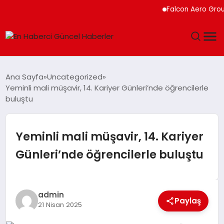
Falcon Aero Group, Kü
GÜNDEM
Ana Sayfa
Uncategorized
Yeminli mali müşavir, 14. Kariyer Günleri’nde öğrencilerle
SPOR
buluştu
SAĞLIK
Yeminli mali müşavir, 14. Kariyer
TEKNOLOJI
Günleri’nde öğrencilerle buluştu
MAGAZIN
admin
DÜNYA
Paylaş
21 Nisan 2025