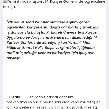
EKONOMI
EĞITIM
İ
ktisadi ve idari bilimler alanında eğitim gören
SIYASET
öğrenciler, kariyerlerini doğru adımlarla çizmek için
iş dünyasıyla buluştu. Kırklareli Üniversitesi Kariyer
Uygulama ve Araştırma Merkezi’nin düzenlediği 14.
Kariyer Günleri’nde kürsüye çıkan Yeminli Mali
Müşavir Ahmet Halis Başli, vergi müfettişliğinden
mali müşavirliğe uzanan bir kariyer için ipuçlarını
paylaştı.
İSTANBUL
—
Devletin finansal denetim
mekanizmasının kilit oyuncuları olan vergi müfettişleri
için kariyerlerinin zirvesi olan mali müşavirlik mesleği,