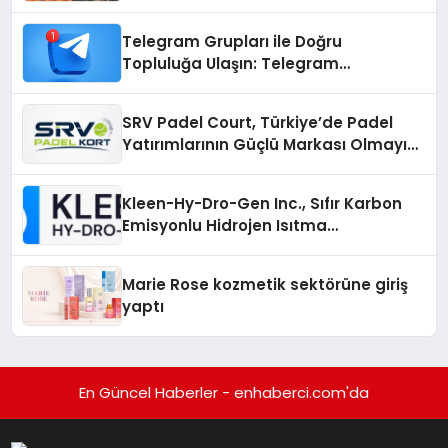
Çözümler
Telegram Grupları ile Doğru
Topluluğa Ulaşın: Telegram
Gruplarıyla Online Topluluklara
Katılım
SRV Padel Court, Türkiye’de Padel
Yatırımlarının Güçlü Markası Olmayı
Sürdürüyor
Kleen-Hy-Dro-Gen Inc., Sıfır Karbon
Emisyonlu Hidrojen Isıtma
Teknolojisinde ISO ve TSSA
Düzenleyici Onaylarını Aldı
Marie Rose kozmetik sektörüne giriş
yaptı
En Güncel Haberler - enhaberci.com'da