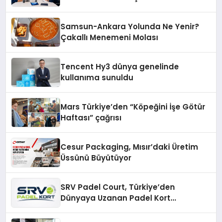
Yöntemleri
Samsun-Ankara Yolunda Ne Yenir?
Çakallı Menemeni Molası
Tencent Hy3 dünya genelinde
kullanıma sunuldu
Mars Türkiye’den “Köpeğini İşe Götür
Haftası” çağrısı
Cesur Packaging, Mısır’daki Üretim
Üssünü Büyütüyor
SRV Padel Court, Türkiye’den
Dünyaya Uzanan Padel Kort
Üretiminde Güvenin Adresi