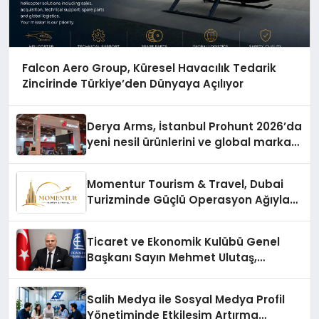
Falcon Aero Group, Küresel Havacılık Tedarik
Zincirinde Türkiye’den Dünyaya Açılıyor
Derya Arms, İstanbul Prohunt 2026’da
yeni nesil ürünlerini ve global marka
vizyonunu sergiledi
Momentur Tourism & Travel, Dubai
Turizminde Güçlü Operasyon Ağıyla
Fark Yaratıyor
Ticaret ve Ekonomik Kulübü Genel
Başkanı Sayın Mehmet Ulutaş,
ekonomiye dair yaptığı açıklamada
şunları kaydetti:
Salih Medya ile Sosyal Medya Profil
Yönetiminde Etkileşim Artırma