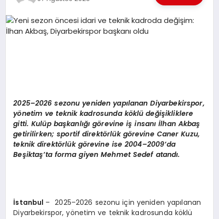
EKONOMI
EĞITIM
SIYASET
2025–2026 sezonu yeniden yapılanan Diyarbekirspor,
y
ö
netim ve teknik kadrosunda k
ö
klü değişikliklere
gitti. Kulü
p ba
şkanlığı g
ö
revine iş insanı İlhan Akbaş
getirilirken; sportif direkt
ö
rlük g
ö
revine Caner Kuzu,
teknik direkt
ö
rlük g
ö
revine ise 2004–2009
’
da
Be
şiktaş’ta forma giyen Mehmet Sedef atandı.
İstanbul
– 2025–2026 sezonu için yeniden yapılanan
Diyarbekirspor, yönetim ve teknik kadrosunda köklü