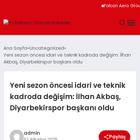
Falcon Aero Group, Kür
GÜNDEM
Ana Sayfa
Uncategorized
Yeni sezon öncesi idari ve teknik kadroda değişim: İlhan
SPOR
Akbaş, Diyarbekirspor başkanı oldu
SAĞLIK
Yeni sezon öncesi idari ve teknik
TEKNOLOJI
kadroda değişim: İlhan Akbaş,
Diyarbekirspor başkanı oldu
MAGAZIN
DÜNYA
admin
Paylaş
07 Ağustos 2025