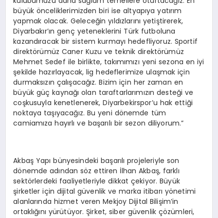
kulübümüzü daha sağlam temellere oturtacağız. En
büyük önceliklerimizden biri ise altyapıya yatırım
yapmak olacak. Geleceğin yıldızlarını yetiştirerek,
Diyarbakır’ın genç yeteneklerini Türk futboluna
kazandıracak bir sistem kurmayı hedefliyoruz. Sportif
direktörümüz Caner Kuzu ve teknik direktörümüz
Mehmet Sedef ile birlikte, takımımızı yeni sezona en iyi
şekilde hazırlayacak, lig hedeflerimize ulaşmak için
durmaksızın çalışacağız. Bizim için her zaman en
büyük güç kaynağı olan taraftarlarımızın desteği ve
coşkusuyla kenetlenerek, Diyarbekirspor’u hak ettiği
noktaya taşıyacağız. Bu yeni dönemde tüm
camiamıza hayırlı ve başarılı bir sezon diliyorum.”
Akbaş Yapı bünyesindeki başarılı projeleriyle son
dönemde adından söz ettiren İlhan Akbaş, farklı
sektörlerdeki faaliyetleriyle dikkat çekiyor. Büyük
şirketler için dijital güvenlik ve marka itibarı yönetimi
alanlarında hizmet veren Mekjoy Dijital Bilişim’in
ortaklığını yürütüyor. Şirket, siber güvenlik çözümleri,