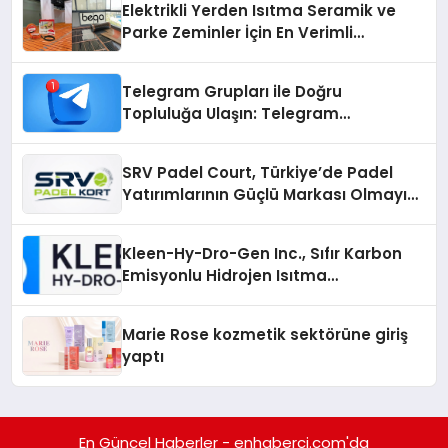
Elektrikli Yerden Isıtma Seramik ve
Parke Zeminler İçin En Verimli
Çözümler
Telegram Grupları ile Doğru
Topluluğa Ulaşın: Telegram
Gruplarıyla Online Topluluklara
Katılım
SRV Padel Court, Türkiye’de Padel
Yatırımlarının Güçlü Markası Olmayı
Sürdürüyor
Kleen-Hy-Dro-Gen Inc., Sıfır Karbon
Emisyonlu Hidrojen Isıtma
Teknolojisinde ISO ve TSSA
Düzenleyici Onaylarını Aldı
Marie Rose kozmetik sektörüne giriş
yaptı
En Güncel Haberler - enhaberci.com'da