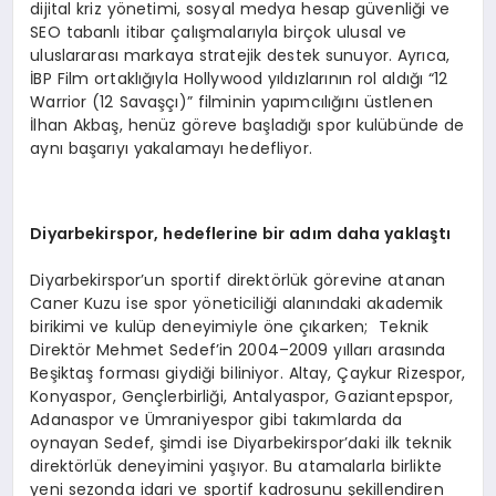
dijital kriz yönetimi, sosyal medya hesap güvenliği ve
SEO tabanlı itibar çalışmalarıyla birçok ulusal ve
uluslararası markaya stratejik destek sunuyor. Ayrıca,
İBP Film ortaklığıyla Hollywood yıldızlarının rol aldığı “12
Warrior (12 Savaşçı)” filminin yapımcılığını üstlenen
İlhan Akbaş, henüz göreve başladığı spor kulübünde de
aynı başarıyı yakalamayı hedefliyor.
Diyarbekirspor, hedeflerine bir adım daha yaklaştı
Diyarbekirspor’un sportif direktörlük görevine atanan
Caner Kuzu ise spor yöneticiliği alanındaki akademik
birikimi ve kulüp deneyimiyle öne çıkarken; Teknik
Direktör Mehmet Sedef’in 2004–2009 yılları arasında
Beşiktaş forması giydiği biliniyor. Altay, Çaykur Rizespor,
Konyaspor, Gençlerbirliği, Antalyaspor, Gaziantepspor,
Adanaspor ve Ümraniyespor gibi takımlarda da
oynayan Sedef, şimdi ise Diyarbekirspor’daki ilk teknik
direktörlük deneyimini yaşıyor. Bu atamalarla birlikte
yeni sezonda idari ve sportif kadrosunu şekillendiren