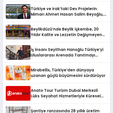
Türkiye ve Irak’taki Dev Projelerin
Mimarı Ahmet Hasan Salim Beyoğlu,
10 Milyon Metrekarelik “Al Yusuf
Holding Industrial City” Projesini
Beylikdüzü’nde Beylik İşkembe, 20
Hayata Geçirecek
Yıldır Kalite ve Lezzetin Değişmeyen
Adresi
İş İnsanı Seyithan Hanoğlu Türkiye’yi
Uluslararası Arenada Tanıtmayı
Hedefliyor
Mirabellix, Türkiye’den dünyaya
uzanan güçlü büyümesini sürdürüyor
Anato Tour Turizm Dubai Merkezli
Lüks Seyahat Hizmetleriyle Küresel
Turizmde Öne Çıkıyor
Şantiye ranzasında 28 yıllık üretim