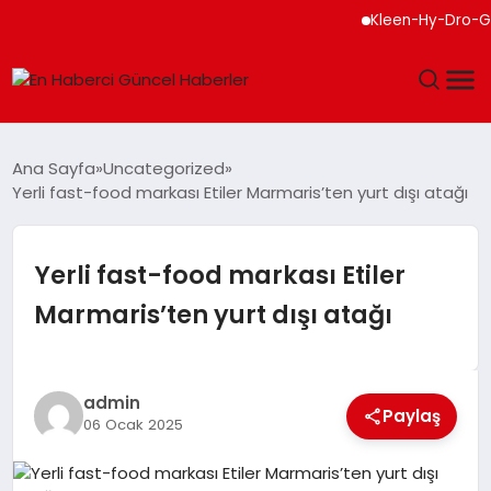
Kleen-Hy-Dro-Gen Inc
GÜNDEM
Ana Sayfa
Uncategorized
Yerli fast-food markası Etiler Marmaris’ten yurt dışı atağı
SPOR
SAĞLIK
Yerli fast-food markası Etiler
Marmaris’ten yurt dışı atağı
TEKNOLOJI
MAGAZIN
admin
Paylaş
06 Ocak 2025
DÜNYA