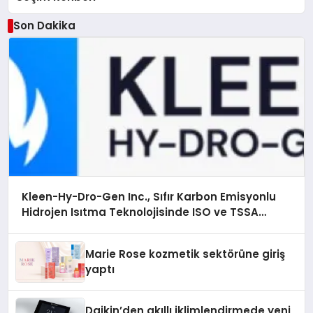
Son Dakika
Kleen-Hy-Dro-Gen Inc., Sıfır Karbon Emisyonlu
Hidrojen Isıtma Teknolojisinde ISO ve TSSA
Düzenleyici Onaylarını Aldı
Marie Rose kozmetik sektörüne giriş
yaptı
Daikin’den akıllı iklimlendirmede yeni