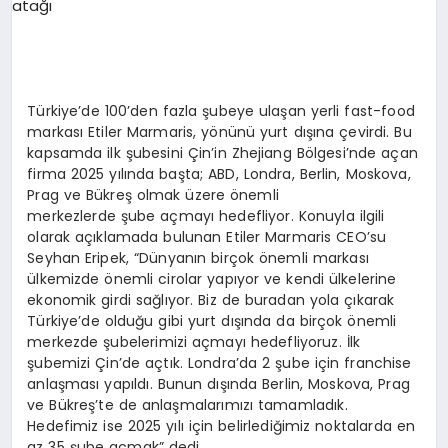
EKONOMI
EĞITIM
SIYASET
Türkiye’de 100’den fazla şubeye ulaşan yerli fast-food
markası Etiler Marmaris, yönünü yurt dışına çevirdi. Bu
kapsamda ilk şubesini Çin’in Zhejiang Bölgesi’nde açan
firma 2025 yılında başta; ABD, Londra, Berlin, Moskova,
Prag ve Bükreş olmak üzere önemli
merkezlerde şube açmayı hedefliyor. Konuyla ilgili
olarak açıklamada bulunan Etiler Marmaris CEO’su
Seyhan Eripek, “Dünyanın birçok önemli markası
ülkemizde önemli cirolar yapıyor ve kendi ülkelerine
ekonomik girdi sağlıyor. Biz de buradan yola çıkarak
Türkiye’de olduğu gibi yurt dışında da birçok önemli
merkezde şubelerimizi açmayı hedefliyoruz. İlk
şubemizi Çin’de açtık. Londra’da 2 şube için franchise
anlaşması yapıldı. Bunun dışında Berlin, Moskova, Prag
ve Bükreş’te de anlaşmalarımızı tamamladık.
Hedefimiz ise 2025 yılı için belirlediğimiz noktalarda en
az 35 şube açmak” dedi.