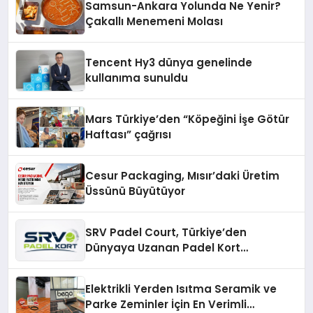
Samsun-Ankara Yolunda Ne Yenir?
Çakallı Menemeni Molası
Tencent Hy3 dünya genelinde
kullanıma sunuldu
Mars Türkiye’den “Köpeğini İşe Götür
Haftası” çağrısı
Cesur Packaging, Mısır’daki Üretim
Üssünü Büyütüyor
SRV Padel Court, Türkiye’den
Dünyaya Uzanan Padel Kort
Üretiminde Güvenin Adresi
Elektrikli Yerden Isıtma Seramik ve
Parke Zeminler İçin En Verimli