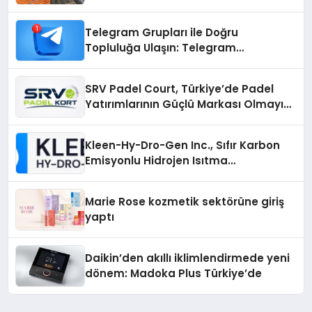
Çözümler
Telegram Grupları ile Doğru
Topluluğa Ulaşın: Telegram
Gruplarıyla Online Topluluklara
Katılım
SRV Padel Court, Türkiye’de Padel
Yatırımlarının Güçlü Markası Olmayı
Sürdürüyor
Kleen-Hy-Dro-Gen Inc., Sıfır Karbon
Emisyonlu Hidrojen Isıtma
Teknolojisinde ISO ve TSSA
Düzenleyici Onaylarını Aldı
Marie Rose kozmetik sektörüne giriş
yaptı
Daikin’den akıllı iklimlendirmede yeni
dönem: Madoka Plus Türkiye’de