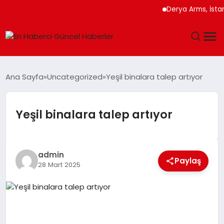
Derya Arms, İstanbul P
GÜNDEM
Ana Sayfa
Uncategorized
Yeşil binalara talep artıyor
SPOR
Yeşil binalara talep artıyor
SAĞLIK
TEKNOLOJI
admin
Paylaş
28 Mart 2025
MAGAZIN
DÜNYA