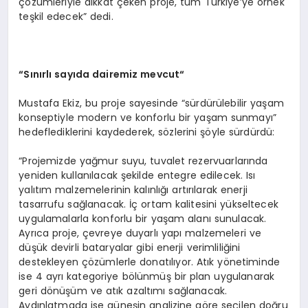
çözümleriyle dikkat çeken proje, tüm Türkiye’ye örnek
teşkil edecek” dedi.
“S
ınırlı sayıda dairemiz mevcut
“
Mustafa Ekiz, bu proje sayesinde “sürdürülebilir yaşam
konseptiyle modern ve konforlu bir yaşam sunmayı”
hedeflediklerini kaydederek, sözlerini şöyle sürdürdü:
“Projemizde yağmur suyu, tuvalet rezervuarlarında
yeniden kullanılacak şekilde entegre edilecek. Isı
yalıtım malzemelerinin kalınlığı artırılarak enerji
tasarrufu sağlanacak. İç ortam kalitesini yükseltecek
uygulamalarla konforlu bir yaşam alanı sunulacak.
Ayrıca proje, çevreye duyarlı yapı malzemeleri ve
düşük devirli bataryalar gibi enerji verimliliğini
destekleyen çözümlerle donatılıyor. Atık yönetiminde
ise 4 ayrı kategoriye bölünmüş bir plan uygulanarak
geri dönüşüm ve atık azaltımı sağlanacak.
Aydınlatmada ise güneşin analizine göre seçilen doğru