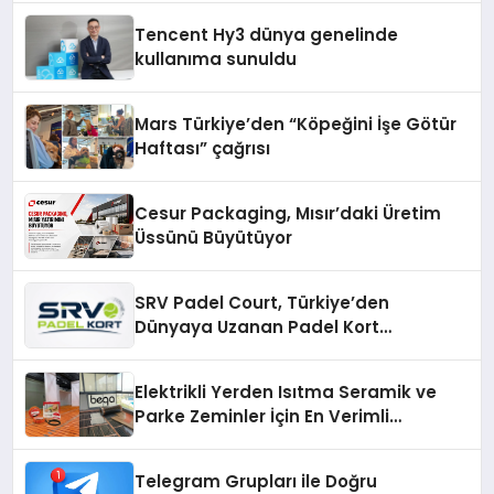
Tencent Hy3 dünya genelinde
kullanıma sunuldu
Mars Türkiye’den “Köpeğini İşe Götür
Haftası” çağrısı
Cesur Packaging, Mısır’daki Üretim
Üssünü Büyütüyor
SRV Padel Court, Türkiye’den
Dünyaya Uzanan Padel Kort
Üretiminde Güvenin Adresi
Elektrikli Yerden Isıtma Seramik ve
Parke Zeminler İçin En Verimli
Çözümler
Telegram Grupları ile Doğru