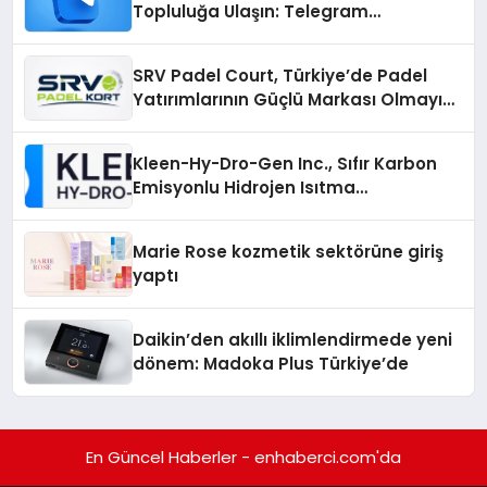
Topluluğa Ulaşın: Telegram
Gruplarıyla Online Topluluklara
Katılım
SRV Padel Court, Türkiye’de Padel
Yatırımlarının Güçlü Markası Olmayı
Sürdürüyor
Kleen-Hy-Dro-Gen Inc., Sıfır Karbon
Emisyonlu Hidrojen Isıtma
Teknolojisinde ISO ve TSSA
Düzenleyici Onaylarını Aldı
Marie Rose kozmetik sektörüne giriş
yaptı
Daikin’den akıllı iklimlendirmede yeni
dönem: Madoka Plus Türkiye’de
En Güncel Haberler - enhaberci.com'da