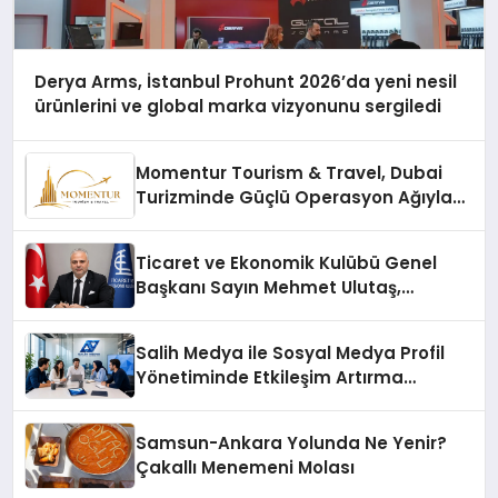
Derya Arms, İstanbul Prohunt 2026’da yeni nesil
ürünlerini ve global marka vizyonunu sergiledi
Momentur Tourism & Travel, Dubai
Turizminde Güçlü Operasyon Ağıyla
Fark Yaratıyor
Ticaret ve Ekonomik Kulübü Genel
Başkanı Sayın Mehmet Ulutaş,
ekonomiye dair yaptığı açıklamada
şunları kaydetti:
Salih Medya ile Sosyal Medya Profil
Yönetiminde Etkileşim Artırma
Yöntemleri
Samsun-Ankara Yolunda Ne Yenir?
Çakallı Menemeni Molası