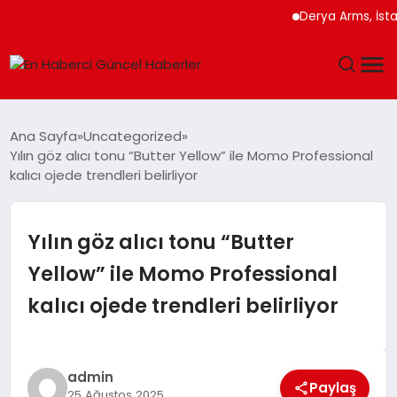
Derya Arms, İstanbul 
GÜNDEM
Ana Sayfa
Uncategorized
Yılın göz alıcı tonu “Butter Yellow” ile Momo Professional
SPOR
kalıcı ojede trendleri belirliyor
SAĞLIK
Yılın göz alıcı tonu “Butter
TEKNOLOJI
Yellow” ile Momo Professional
kalıcı ojede trendleri belirliyor
MAGAZIN
DÜNYA
admin
Paylaş
25 Ağustos 2025