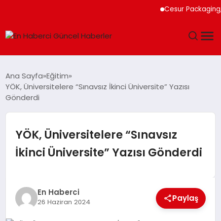
Cesur Packaging, Mısı
GÜNDEM
Ana Sayfa
Eğitim
YÖK, Üniversitelere “Sınavsız İkinci Üniversite” Yazısı
SPOR
Gönderdi
SAĞLIK
YÖK, Üniversitelere “Sınavsız
TEKNOLOJI
İkinci Üniversite” Yazısı Gönderdi
MAGAZIN
En Haberci
DÜNYA
Paylaş
26 Haziran 2024