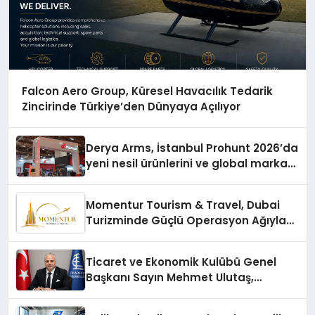
Falcon Aero Group, Küresel Havacılık Tedarik
Zincirinde Türkiye’den Dünyaya Açılıyor
Derya Arms, İstanbul Prohunt 2026’da
yeni nesil ürünlerini ve global marka
vizyonunu sergiledi
Momentur Tourism & Travel, Dubai
Turizminde Güçlü Operasyon Ağıyla
Fark Yaratıyor
Ticaret ve Ekonomik Kulübü Genel
Başkanı Sayın Mehmet Ulutaş,
ekonomiye dair yaptığı açıklamada
şunları kaydetti: