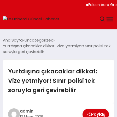
Falcon Aero Group, Kür
GÜNDEM
Ana Sayfa
Uncategorized
Yurtdışına çıkacaklar dikkat: Vize yetmiyor! Sınır polisi tek
SPOR
soruyla geri çevirebilir
SAĞLIK
Yurtdışına çıkacaklar dikkat:
TEKNOLOJI
Vize yetmiyor! Sınır polisi tek
soruyla geri çevirebilir
MAGAZIN
DÜNYA
admin
Paylaş
13 Mayıs 2026