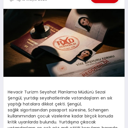
EKONOMI
EĞITIM
SIYASET
Hevacir
Turizm Seyahat Planlama Müdürü Sezai
Şengül, yurtdışı seyahatlerinde vatandaşların en sık
yaptığı hatalara dikkat çekti. Şengül,
sağlık sigortasından pasaport süresine, Schengen
kullanımından çocuk vizelerine kadar birçok konuda
kritik uyarılarda bulundu. Yurtdışına çıkacak
vatandaşların en çok göz ardı ettiği konuların başında