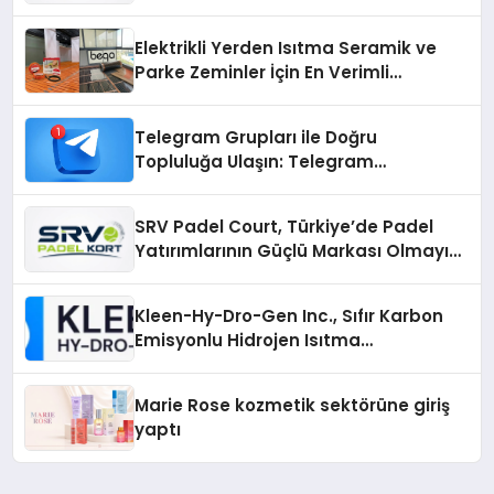
Üretiminde Güvenin Adresi
Elektrikli Yerden Isıtma Seramik ve
Parke Zeminler İçin En Verimli
Çözümler
Telegram Grupları ile Doğru
Topluluğa Ulaşın: Telegram
Gruplarıyla Online Topluluklara
Katılım
SRV Padel Court, Türkiye’de Padel
Yatırımlarının Güçlü Markası Olmayı
Sürdürüyor
Kleen-Hy-Dro-Gen Inc., Sıfır Karbon
Emisyonlu Hidrojen Isıtma
Teknolojisinde ISO ve TSSA
Düzenleyici Onaylarını Aldı
Marie Rose kozmetik sektörüne giriş
yaptı