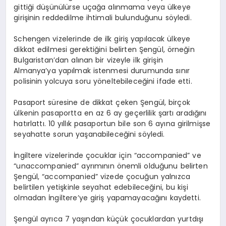
gittiği düşünülürse uçağa alınmama veya ülkeye
girişinin reddedilme ihtimali bulunduğunu söyledi.
Schengen vizelerinde de ilk giriş yapılacak ülkeye
dikkat edilmesi gerektiğini belirten Şengül, örneğin
Bulgaristan’dan alınan bir vizeyle ilk girişin
Almanya’ya yapılmak istenmesi durumunda sınır
polisinin yolcuya soru yöneltebileceğini ifade etti.
Pasaport süresine de dikkat çeken Şengül, birçok
ülkenin pasaportta en az 6 ay geçerlilik şartı aradığını
hatırlattı. 10 yıllık pasaportun bile son 6 ayına girilmişse
seyahatte sorun yaşanabileceğini söyledi.
İngiltere vizelerinde çocuklar için “
accompanied
” ve
“
unaccompanied
” ayrımının önemli olduğunu belirten
Şengül, “
accompanied
” vizede çocuğun yalnızca
belirtilen yetişkinle seyahat edebileceğini, bu kişi
olmadan İngiltere’ye giriş yapamayacağını kaydetti.
Şengül ayrıca 7 yaşından küçük çocuklardan yurtdışı