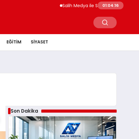
Salih Medya ile Sosyal Medya Profil Yönet
01:04:17
EĞITIM
SIYASET
Son Dakika