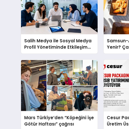
Salih Medya ile Sosyal Medya
Samsun-A
Profil Yönetiminde Etkileşim
Yenir? Ça
Artırma Yöntemleri
Molası
Mars Türkiye’den “Köpeğini İşe
Cesur Pac
Götür Haftası” çağrısı
Üretim Ü