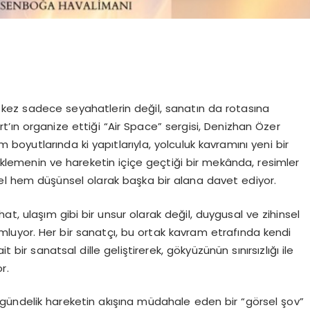
 kez sadece seyahatlerin değil, sanatın da rotasına
’ın organize ettiği “Air Space” sergisi, Denizhan Özer
oyutlarında ki yapıtlarıyla, yolculuk kavramını yeni bir
beklemenin ve hareketin içiçe geçtiği bir mekânda, resimler
ksel hem düşünsel olarak başka bir alana davet ediyor.
at, ulaşım gibi bir unsur olarak değil, duygusal ve zihinsel
umluyor. Her bir sanatçı, bu ortak kavram etrafında kendi
 bir sanatsal dille geliştirerek, gökyüzünün sınırsızlığı ile
r.
, gündelik hareketin akışına müdahale eden bir “görsel şov”