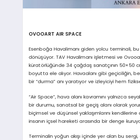
OVOOART AIR SPACE
Esenboğa Havalimanı giden yolcu terminali, bu
dönüşüyor. TAV Havalimanı işletmesi ve Ovooart
küratörlüğünde 34 çağdaş sanatçının 50×50 cm b
boyutta ele alıyor. Havaalanı gibi geçiciliğin, 
bir “durma” anı yaratıyor ve izleyiciyi hem fizi
“Air Space”, hava alanı kavramını yalnızca seyah
bir durumu, sanatsal bir geçiş alanı olarak yor
biçimsel ve düşünsel yaklaşımlarını kendilerine ait
insanın içsel hareketi arasında bir denge kuruyo
Terminalin yoğun akışı içinde yer alan bu sergi