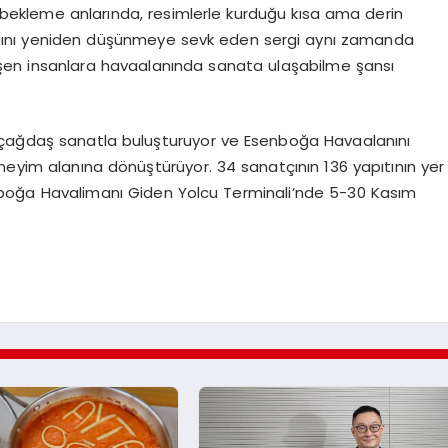
si bekleme anlarında, resimlerle kurduğu kısa ama derin
nlamını yeniden düşünmeye sevk eden sergi aynı zamanda
şen insanlara havaalanında sanata ulaşabilme şansı
 çağdaş sanatla buluşturuyor ve Esenboğa Havaalanını
neyim alanına dönüştürüyor. 34 sanatçının 136 yapıtının yer
nboğa Havalimanı Giden Yolcu Terminali’nde 5-30 Kasım