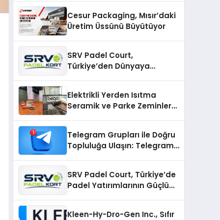
Cesur Packaging, Mısır’daki
Üretim Üssünü Büyütüyor
SRV Padel Court,
Türkiye’den Dünyaya
Uzanan Padel Kort
Üretiminde Güvenin Adresi
Elektrikli Yerden Isıtma
Seramik ve Parke Zeminler
İçin En Verimli Çözümler
Telegram Grupları ile Doğru
Topluluğa Ulaşın: Telegram
Gruplarıyla Online
Topluluklara Katılım
SRV Padel Court, Türkiye’de
Padel Yatırımlarının Güçlü
Markası Olmayı Sürdürüyor
Kleen-Hy-Dro-Gen Inc., Sıfır