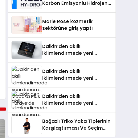
Karbon Emisyonlu Hidrojen
Isıtma Teknolojisinde ISO ve
TSSA Düzenleyici Onaylarını
Marie Rose kozmetik
Aldı
sektörüne giriş yaptı
Daikin’den akıllı
iklimlendirmede yeni
dönem: Madoka Plus
Türkiye’de
Daikin’den akıllı
iklimlendirmede yeni
dönem: Madoka Plus
Türkiye’de
Daikin’den akıllı
iklimlendirmede yeni
dönem: Madoka Plus
Türkiye’de
Boğazlı Triko Yaka Tiplerinin
Karşılaştırması Ve Seçim
Rehberi