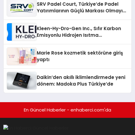
SRV Padel Court, Türkiye’de Padel
Yatırımlarının Güçlü Markası Olmayı
Sürdürüyor
Kleen-Hy-Dro-Gen Inc., Sıfır Karbon
Emisyonlu Hidrojen Isıtma
Teknolojisinde ISO ve TSSA
Düzenleyici Onaylarını Aldı
Marie Rose kozmetik sektörüne giriş
yaptı
Daikin’den akıllı iklimlendirmede yeni
dönem: Madoka Plus Türkiye’de
En Güncel Haberler - enhaberci.com'da