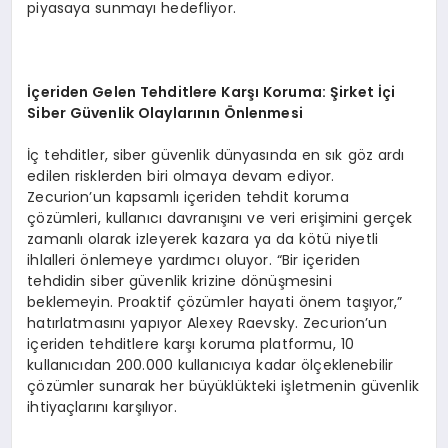
piyasaya sunmayı hedefliyor.
İç
eriden Gelen Tehditlere Kar
şı
Koruma:
Ş
irket
İç
i
Siber G
ü
venlik Olaylar
ı
n
ı
n
Ö
nlenmesi
İç tehditler, siber güvenlik dünyasında en sık göz ardı
edilen risklerden biri olmaya devam ediyor.
Zecurion’un kapsamlı içeriden tehdit koruma
çözümleri, kullanıcı davranışını ve veri erişimini gerçek
zamanlı olarak izleyerek kazara ya da kötü niyetli
ihlalleri önlemeye yardımcı oluyor. “Bir içeriden
tehdidin siber güvenlik krizine dönüşmesini
beklemeyin. Proaktif çözümler hayati önem taşıyor,”
hatırlatmasını yapıyor Alexey Raevsky. Zecurion’un
içeriden tehditlere karşı koruma platformu, 10
kullanıcıdan 200.000 kullanıcıya kadar ölçeklenebilir
çözümler sunarak her büyüklükteki işletmenin güvenlik
ihtiyaçlarını karşılıyor.