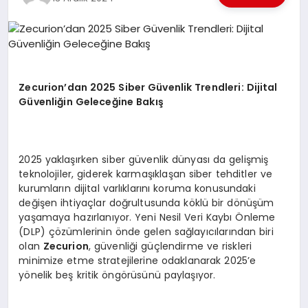
EKONOMI
EĞITIM
SIYASET
Zecurion
’
dan 2025 Siber G
ü
venlik Trendleri: Dijital
G
ü
venli
ğ
in Gelece
ğ
ine Bak
ış
2025 yaklaşırken siber güvenlik dünyası da gelişmiş
teknolojiler, giderek karmaşıklaşan siber tehditler ve
kurumların dijital varlıklarını koruma konusundaki
değişen ihtiyaçlar doğrultusunda köklü bir dönüşüm
yaşamaya hazırlanıyor. Yeni Nesil Veri Kaybı Önleme
(DLP) çözümlerinin önde gelen sağlayıcılarından biri
olan
Zecurion
, güvenliği güçlendirme ve riskleri
minimize etme stratejilerine odaklanarak 2025’e
yönelik beş kritik öngörüsünü paylaşıyor.