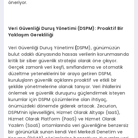
öneriyor.
Veri G
ü
venli
ğ
i Duru
ş Yö
netimi (DSPM): Proaktif Bir
Yakla
şı
m Gereklili
ğ
i
Veri Güvenliği Duruş Yönetimi
(
DSPM), günümüzün
bulut odaklı dünyasında hassas verilerin korunmasında
kritik bir siber güvenlik stratejisi olarak öne çıkıyor.
Gerçek zamanlı veri keşfi, sınıflandırma ve otomatik
düzeltme yeteneklerini bir araya getiren DSPM,
kuruluşların güvenlik açıklarını proaktif ve etkili bir
şekilde yönetmelerine olanak tanıyor. Veri ihlallerini
önlemek ve güvenlik duruşunu güçlendirmek isteyen
kurumlar için DSPM çözümlerine olan ihtiyaç,
önümüzdeki dönemde giderek artacak. Zecurion,
DSPM’nin işlevselliğini, Hizmet Olarak Altyapı (IaaS),
Hizmet Olarak Platform (PaaS) ve Hizmet Olarak
Yazılım (SaaS) ortamlarında veri güvenliğine benzersiz
bir görünürlük sunan kendi Veri Merkezli Denetim ve