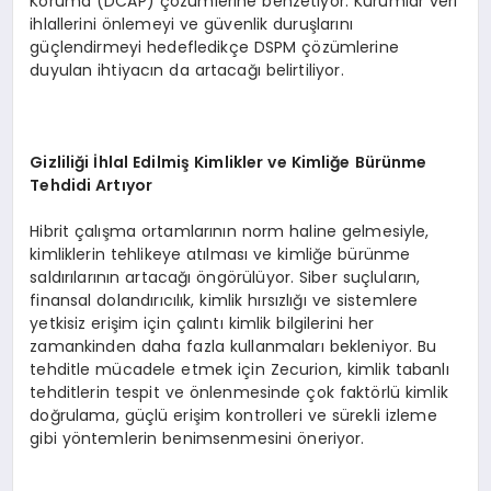
Koruma (DCAP) çözümlerine benzetiyor. Kurumlar veri
ihlallerini önlemeyi ve güvenlik duruşlarını
güçlendirmeyi hedefledikçe DSPM çözümlerine
duyulan ihtiyacın da artacağı belirtiliyor.
Gizlili
ğ
i
İ
hlal Edilmi
ş
Kimlikler ve Kimli
ğ
e B
ü
r
ü
nme
Tehdidi Art
ı
yor
Hibrit çalışma ortamlarının norm haline gelmesiyle,
kimliklerin tehlikeye atılması ve kimliğe bürünme
saldırılarının artacağı öngörülüyor. Siber suçluların,
finansal dolandırıcılık, kimlik hırsızlığı ve sistemlere
yetkisiz erişim için çalıntı kimlik bilgilerini her
zamankinden daha fazla kullanmaları bekleniyor. Bu
tehditle mücadele etmek için Zecurion, kimlik tabanlı
tehditlerin tespit ve önlenmesinde çok faktörlü kimlik
doğrulama, güçlü erişim kontrolleri ve sürekli izleme
gibi yöntemlerin benimsenmesini öneriyor.