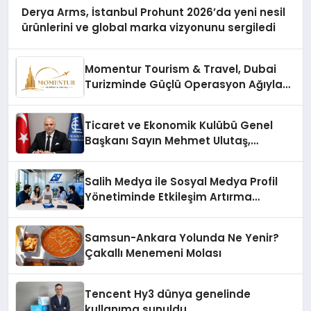
Derya Arms, İstanbul Prohunt 2026’da yeni nesil
ürünlerini ve global marka vizyonunu sergiledi
Momentur Tourism & Travel, Dubai
Turizminde Güçlü Operasyon Ağıyla
Fark Yaratıyor
Ticaret ve Ekonomik Kulübü Genel
Başkanı Sayın Mehmet Ulutaş,
ekonomiye dair yaptığı açıklamada
şunları kaydetti:
Salih Medya ile Sosyal Medya Profil
Yönetiminde Etkileşim Artırma
Yöntemleri
Samsun-Ankara Yolunda Ne Yenir?
Çakallı Menemeni Molası
Tencent Hy3 dünya genelinde
kullanıma sunuldu