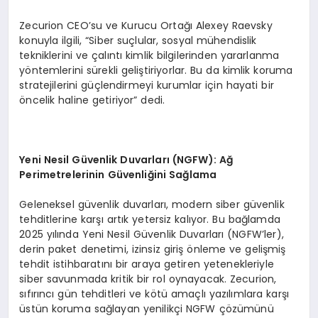
Zecurion CEO’su ve Kurucu Ortağı Alexey Raevsky
konuyla ilgili, “Siber suçlular, sosyal mühendislik
tekniklerini ve çalıntı kimlik bilgilerinden yararlanma
yöntemlerini sürekli geliştiriyorlar. Bu da kimlik koruma
stratejilerini güçlendirmeyi kurumlar için hayati bir
öncelik haline getiriyor” dedi.
Yeni Nesil G
ü
venlik Duvarlar
ı
(NGFW): A
ğ
Perimetrelerinin G
ü
venli
ğ
ini Sa
ğ
lama
Geleneksel güvenlik duvarları, modern siber güvenlik
tehditlerine karşı artık yetersiz kalıyor. Bu bağlamda
2025 yılında Yeni Nesil Güvenlik Duvarları (NGFW’ler),
derin paket denetimi, izinsiz giriş önleme ve gelişmiş
tehdit istihbaratını bir araya getiren yetenekleriyle
siber savunmada kritik bir rol oynayacak. Zecurion,
sıfırıncı gün tehditleri ve kötü amaçlı yazılımlara karşı
üstün koruma sağlayan yenilikçi NGFW çözümünü