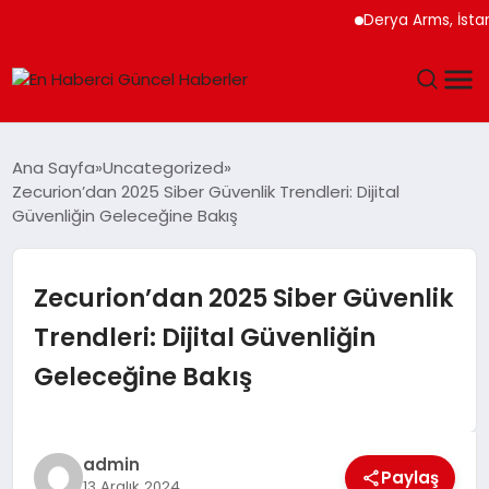
Derya Arms, İstanbul Pr
GÜNDEM
Ana Sayfa
Uncategorized
Zecurion’dan 2025 Siber Güvenlik Trendleri: Dijital
SPOR
Güvenliğin Geleceğine Bakış
SAĞLIK
Zecurion’dan 2025 Siber Güvenlik
TEKNOLOJI
Trendleri: Dijital Güvenliğin
Geleceğine Bakış
MAGAZIN
DÜNYA
admin
Paylaş
13 Aralık 2024