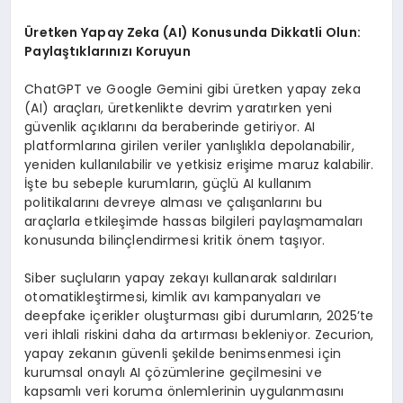
Ü
retken Yapay Zeka (AI) Konusunda Dikkatli Olun:
Payla
ş
t
ı
klar
ı
n
ı
z
ı
Koruyun
ChatGPT ve Google Gemini gibi üretken yapay zeka
(AI) araçları, üretkenlikte devrim yaratırken yeni
güvenlik açıklarını da beraberinde getiriyor. AI
platformlarına girilen veriler yanlışlıkla depolanabilir,
yeniden kullanılabilir ve yetkisiz erişime maruz kalabilir.
İşte bu sebeple kurumların, güçlü AI kullanım
politikalarını devreye alması ve çalışanlarını bu
araçlarla etkileşimde hassas bilgileri paylaşmamaları
konusunda bilinçlendirmesi kritik önem taşıyor.
Siber suçluların yapay zekayı kullanarak saldırıları
otomatikleştirmesi, kimlik avı kampanyaları ve
deepfake içerikler oluşturması gibi durumların, 2025’te
veri ihlali riskini daha da artırması bekleniyor. Zecurion,
yapay zekanın güvenli şekilde benimsenmesi için
kurumsal onaylı AI çözümlerine geçilmesini ve
kapsamlı veri koruma önlemlerinin uygulanmasını