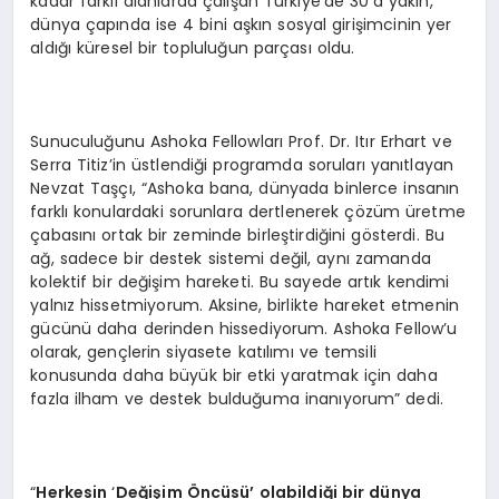
kadar farklı alanlarda çalışan Türkiye’de 30’a yakın,
dünya çapında ise 4 bini aşkın sosyal girişimcinin yer
aldığı küresel bir topluluğun parçası oldu.
Sunuculuğunu Ashoka Fellowları Prof. Dr. Itır Erhart ve
Serra Titiz’in üstlendiği programda soruları yanıtlayan
Nevzat Taşçı, “Ashoka bana, dünyada binlerce insanın
farklı konulardaki sorunlara dertlenerek çözüm üretme
çabasını ortak bir zeminde birleştirdiğini gösterdi. Bu
ağ, sadece bir destek sistemi değil, aynı zamanda
kolektif bir değişim hareketi. Bu sayede artık kendimi
yalnız hissetmiyorum. Aksine, birlikte hareket etmenin
gücünü daha derinden hissediyorum. Ashoka Fellow’u
olarak, gençlerin siyasete katılımı ve temsili
konusunda daha büyük bir etki yaratmak için daha
fazla ilham ve destek bulduğuma inanıyorum” dedi.
“
Herkesin
‘
Değişim Öncüsü’ olabildiği bir dünya