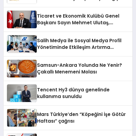
Fark Yaratıyor
Ticaret ve Ekonomik Kulübü Genel
Başkanı Sayın Mehmet Ulutaş,
ekonomiye dair yaptığı açıklamada
şunları kaydetti:
Salih Medya ile Sosyal Medya Profil
Yönetiminde Etkileşim Artırma
Yöntemleri
Samsun-Ankara Yolunda Ne Yenir?
Çakallı Menemeni Molası
Tencent Hy3 dünya genelinde
kullanıma sunuldu
Mars Türkiye’den “Köpeğini İşe Götür
Haftası” çağrısı