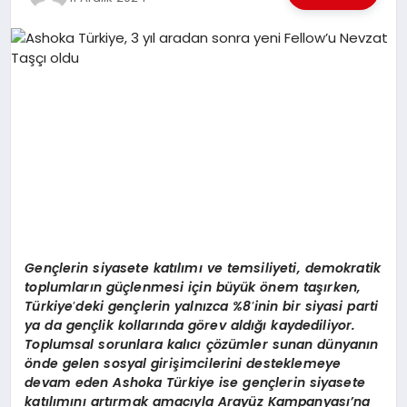
EKONOMI
EĞITIM
SIYASET
Gen
çlerin siyasete katılımı ve temsiliyeti, demokratik
toplumların güçlenmesi için büyük
ö
nem taşırken,
Türkiye
’
deki gençlerin yalnızca %8
’
inin bir siyasi parti
ya da gençlik kollarında g
ö
rev aldığı kaydediliyor.
Toplumsal sorunlara kalıcı çözümler sunan dünyanın
ö
nde gelen sosyal girişimcilerini desteklemeye
devam eden Ashoka Türkiye ise gençlerin siyasete
katılımını artırmak amacıyla Arayüz Kampanyası’na