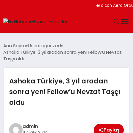
Falcon Aero Group, Küre
GÜNDEM
Ana Sayfa
Uncategorized
Ashoka Türkiye, 3 yıl aradan sonra yeni Fellow’u Nevzat
SPOR
Taşçı oldu
SAĞLIK
Ashoka Türkiye, 3 yıl aradan
TEKNOLOJI
sonra yeni Fellow’u Nevzat Taşçı
oldu
MAGAZIN
DÜNYA
admin
Paylaş
11 Aralık 2024