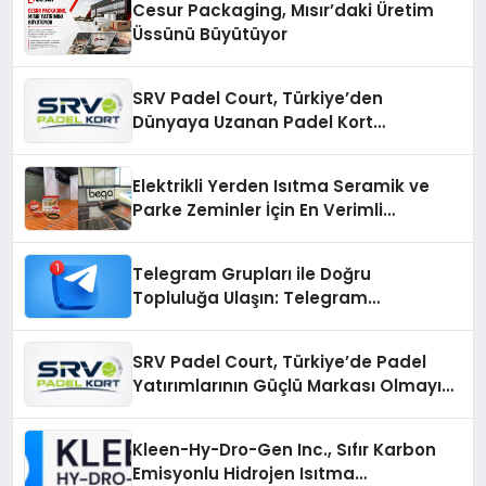
Cesur Packaging, Mısır’daki Üretim
Üssünü Büyütüyor
SRV Padel Court, Türkiye’den
Dünyaya Uzanan Padel Kort
Üretiminde Güvenin Adresi
Elektrikli Yerden Isıtma Seramik ve
Parke Zeminler İçin En Verimli
Çözümler
Telegram Grupları ile Doğru
Topluluğa Ulaşın: Telegram
Gruplarıyla Online Topluluklara
Katılım
SRV Padel Court, Türkiye’de Padel
Yatırımlarının Güçlü Markası Olmayı
Sürdürüyor
Kleen-Hy-Dro-Gen Inc., Sıfır Karbon
Emisyonlu Hidrojen Isıtma