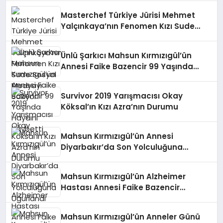
Masterchef Türkiye Jürisi Mehmet
Yalçınkaya’nın Fenomen Kızı Sude
Sosyal Medyayı Sallıyor!
Ünlü Şarkıcı Mahsun Kırmızıgül’ün
Annesi Faike Bazencir 99 Yaşında
Hayaını Kaybetti
Survivor 2019 Yarışmacısı Okay
Köksal’ın Kızı Azra’nın Durumu
Mahsun Kırmızıgül’ün Annesi
Diyarbakır’da Son Yolculuğuna
Uğurlandı
Mahsun Kırmızıgül’ün Alzheimer
Hastası Annesi Faike Bazencir
Hayatını Kaybetti
Mahsun Kırmızıgül’ün Anneler Günü