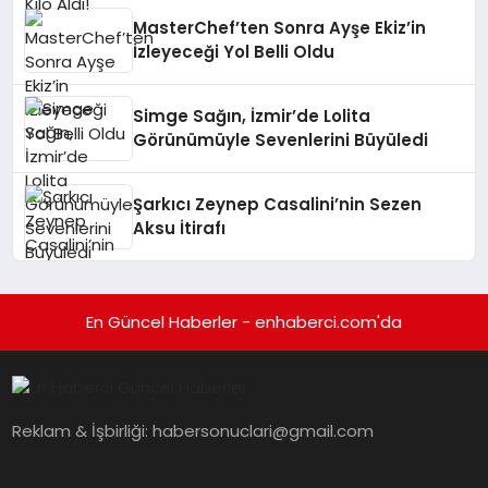
MasterChef’ten Sonra Ayşe Ekiz’in
İzleyeceği Yol Belli Oldu
Simge Sağın, İzmir’de Lolita
Görünümüyle Sevenlerini Büyüledi
Şarkıcı Zeynep Casalini’nin Sezen
Aksu İtirafı
En Güncel Haberler - enhaberci.com'da
Reklam & İşbirliği:
habersonuclari@gmail.com