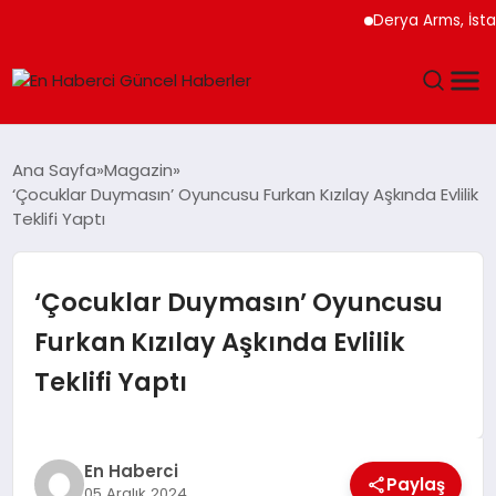
Derya Arms, İstanbu
GÜNDEM
Ana Sayfa
Magazin
‘Çocuklar Duymasın’ Oyuncusu Furkan Kızılay Aşkında Evlilik
SPOR
Teklifi Yaptı
SAĞLIK
‘Çocuklar Duymasın’ Oyuncusu
TEKNOLOJI
Furkan Kızılay Aşkında Evlilik
Teklifi Yaptı
MAGAZIN
DÜNYA
En Haberci
Paylaş
05 Aralık 2024