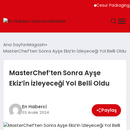
Cesur Packaging, Mı
GÜNDEM
Ana Sayfa
Magazin
MasterChef’ten Sonra Ayşe Ekiz’in İzleyeceği Yol Belli Oldu
SPOR
SAĞLIK
MasterChef’ten Sonra Ayşe
Ekiz’in İzleyeceği Yol Belli Oldu
TEKNOLOJI
MAGAZIN
En Haberci
Paylaş
03 Aralık 2024
DÜNYA