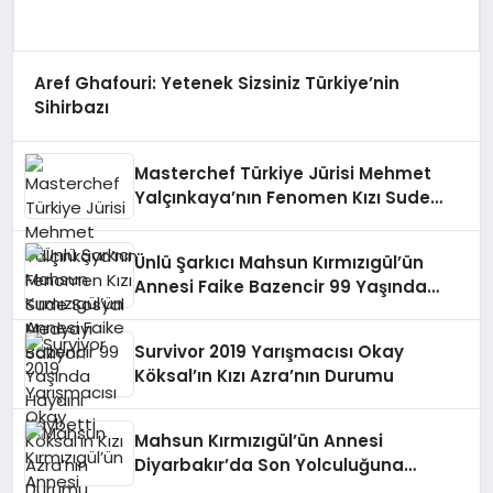
Aref Ghafouri: Yetenek Sizsiniz Türkiye’nin
Sihirbazı
Masterchef Türkiye Jürisi Mehmet
Yalçınkaya’nın Fenomen Kızı Sude
Sosyal Medyayı Sallıyor!
Ünlü Şarkıcı Mahsun Kırmızıgül’ün
Annesi Faike Bazencir 99 Yaşında
Hayaını Kaybetti
Survivor 2019 Yarışmacısı Okay
Köksal’ın Kızı Azra’nın Durumu
Mahsun Kırmızıgül’ün Annesi
Diyarbakır’da Son Yolculuğuna
Uğurlandı