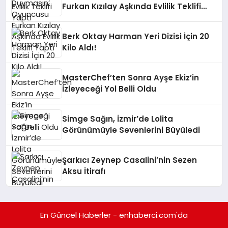
Furkan Kızılay Aşkında Evlilik Teklifi
Yaptı
Berk Oktay Harman Yeri Dizisi İçin 20
Kilo Aldı!
MasterChef’ten Sonra Ayşe Ekiz’in
İzleyeceği Yol Belli Oldu
Simge Sağın, İzmir’de Lolita
Görünümüyle Sevenlerini Büyüledi
Şarkıcı Zeynep Casalini’nin Sezen
Aksu İtirafı
En Güncel Haberler - enhaberci.com'da