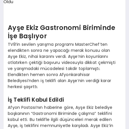
EKONOMI
EĞITIM
Ayşe Ekiz Gastronomi Biriminde
SIYASET
İşe Başlıyor
TV8’in sevilen yarışma programı MasterChef’ten
elendikten sonra ne yapacağı merak konusu olan
Ayşe Ekiz, nihai kararını verdi. Ayşe’nin koyunlarını
otlatırken çektiği başvuru videosuyla dikkat çekmişti
ve yarışmadaki mücadelesi takdir toplamıştı.
Elendikten hemen sonra Afyonkarahisar
Belediyesi’nden iş teklifi alan Ayşe’nin verdiği karar
herkesi şaşırttı.
İş Teklifi Kabul Edildi
Afyon Postası’nın haberine göre, Ayşe Ekiz belediye
başkanının “Gastronomi Biriminde çalışma” teklifini
kabul etti. Bu teklifle ilgili düşünceleri merak edilen
Ayşe, iş teklifini memnuniyetle karşıladı. Ayşe Ekiz’in