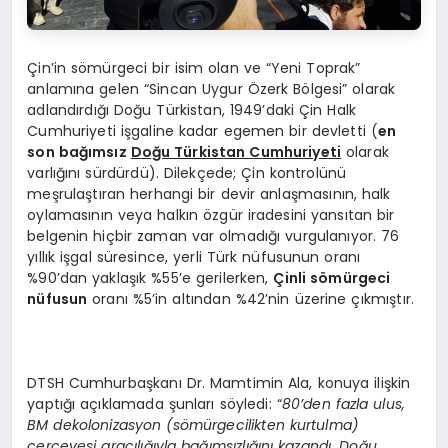
Çin’in sömürgeci bir isim olan ve “Yeni Toprak”
anlamına gelen “Sincan Uygur Özerk Bölgesi” olarak
adlandırdığı Doğu Türkistan, 1949’daki Çin Halk
Cumhuriyeti işgaline kadar egemen bir devletti (
en
son bağımsız
Doğu Türkistan Cumhuriyeti
olarak
varlığını sürdürdü). Dilekçede; Çin kontrolünü
meşrulaştıran herhangi bir devir anlaşmasının, halk
oylamasının veya halkın özgür iradesini yansıtan bir
belgenin hiçbir zaman var olmadığı vurgulanıyor. 76
yıllık işgal süresince, yerli Türk nüfusunun oranı
%90’dan yaklaşık %55’e gerilerken,
Çinli sömürgeci
nüfusun
oranı %5’in altından %42’nin üzerine çıkmıştır.
DTSH Cumhurbaşkanı Dr. Mamtimin Ala, konuya ilişkin
yaptığı açıklamada şunları söyledi: “
80’den fazla ulus,
BM dekolonizasyon (sömürgecilikten kurtulma)
çerçevesi aracılığıyla bağımsızlığını kazandı. Doğu