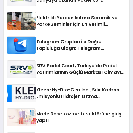
Dünyaya Uzanan Padel Kort
Üretiminde Güvenin Adresi
Elektrikli Yerden Isıtma Seramik ve
Parke Zeminler İçin En Verimli
Çözümler
Telegram Grupları ile Doğru
Topluluğa Ulaşın: Telegram
Gruplarıyla Online Topluluklara
Katılım
SRV Padel Court, Türkiye’de Padel
Yatırımlarının Güçlü Markası Olmayı
Sürdürüyor
Kleen-Hy-Dro-Gen Inc., Sıfır Karbon
Emisyonlu Hidrojen Isıtma
Teknolojisinde ISO ve TSSA
Düzenleyici Onaylarını Aldı
Marie Rose kozmetik sektörüne giriş
yaptı