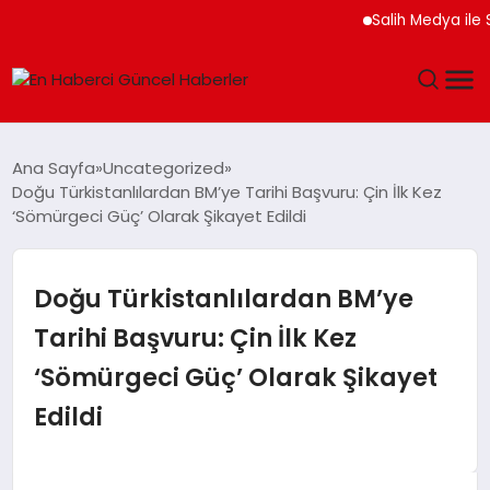
Salih Medya ile Sosyal Me
GÜNDEM
Ana Sayfa
Uncategorized
Doğu Türkistanlılardan BM’ye Tarihi Başvuru: Çin İlk Kez
SPOR
‘Sömürgeci Güç’ Olarak Şikayet Edildi
SAĞLIK
Doğu Türkistanlılardan BM’ye
TEKNOLOJI
Tarihi Başvuru: Çin İlk Kez
‘Sömürgeci Güç’ Olarak Şikayet
MAGAZIN
Edildi
DÜNYA