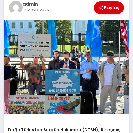
EKONOMI
admin
Paylaş
12 Mayıs 2026
EĞITIM
SIYASET
Doğu Türkistan Sürgün Hükümeti (DTSH), Birleşmiş