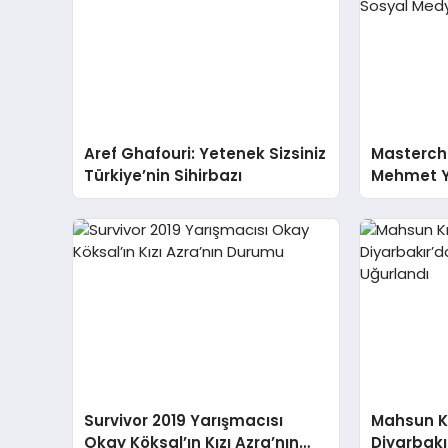
Aref Ghafouri: Yetenek Sizsiniz
Masterche
Türkiye’nin Sihirbazı
Mehmet Y
Fenomen 
Medyayı S
Survivor 2019 Yarışmacısı
Mahsun Kı
Okay Köksal’ın Kızı Azra’nın
Diyarbakı