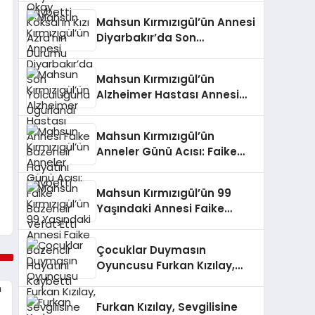
Mahsun Kırmızıgül’ün Annesi
Diyarbakır’da Son
Yolculuğuna Uğurlandı
Mahsun Kırmızıgül’ün
Alzheimer Hastası Annesi
Faike Bazencir Hayatını
Kaybetti
Mahsun Kırmızıgül’ün
Anneler Günü Acısı: Faike
Bazencir Vefat Etti
Mahsun Kırmızıgül’ün 99
Yaşındaki Annesi Faike
Bazencir Hayatını Kaybetti
Çocuklar Duymasın
Oyuncusu Furkan Kızılay,
Sevgilisine Paris’te Evlilik
Teklifi Yaptı
Furkan Kızılay, Sevgilisine