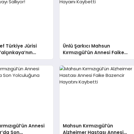
f Türkiye Jürisi
Ünlü Şarkıcı Mahsun
alçınkaya’nın
Kırmızıgül’ün Annesi Faike
Kızı Sude Sosyal
Bazencir 99 Yaşında Hayaını
allıyor!
Kaybetti
rmızıgül’ün Annesi
Mahsun Kırmızıgül’ün
r’da Son
Alzheimer Hastası Annesi