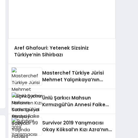
Aref Ghafouri: Yetenek Sizsiniz
Türkiye’nin Sihirbazı
Masterchef Türkiye Jürisi
Mehmet Yalçınkaya’nın
Fenomen Kızı Sude Sosyal
Medyayı Sallıyor!
Ünlü Şarkıcı Mahsun
Kırmızıgül’ün Annesi Faike
Bazencir 99 Yaşında Hayaını
Kaybetti
Survivor 2019 Yarışmacısı
Okay Köksal’ın Kızı Azra’nın
Durumu