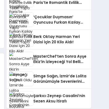
Paris’te Romantik Evlilik
Teklifi Yaptı
‘Çocuklar Duymasın’
Oyuncusu Furkan Kızılay
Aşkında Evlilik Teklifi Yaptı
Berk Oktay Harman Yeri
Dizisi İçin 20 Kilo Aldı!
MasterChef’ten Sonra Ayşe
Ekiz’in İzleyeceği Yol Belli
Oldu
Simge Sağın, İzmir’de Lolita
Görünümüyle Sevenlerini
Büyüledi
Şarkıcı Zeynep Casalini’nin
Sezen Aksu İtirafı