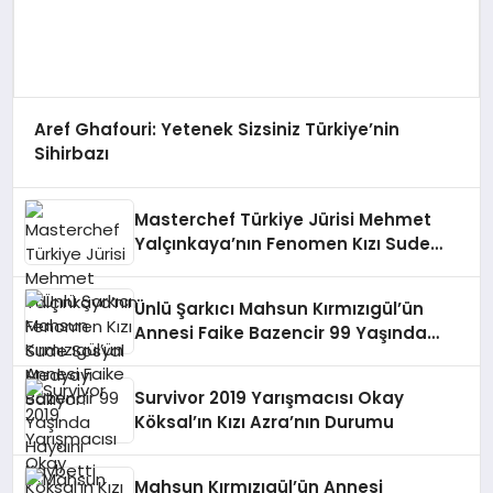
Aref Ghafouri: Yetenek Sizsiniz Türkiye’nin
Sihirbazı
Masterchef Türkiye Jürisi Mehmet
Yalçınkaya’nın Fenomen Kızı Sude
Sosyal Medyayı Sallıyor!
Ünlü Şarkıcı Mahsun Kırmızıgül’ün
Annesi Faike Bazencir 99 Yaşında
Hayaını Kaybetti
Survivor 2019 Yarışmacısı Okay
Köksal’ın Kızı Azra’nın Durumu
Mahsun Kırmızıgül’ün Annesi