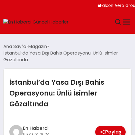
Falcon Aero Group, 
GÜNDEM
Ana Sayfa
Magazin
İstanbul’da Yasa Dışı Bahis Operasyonu: Ünlü İsimler
SPOR
Gözaltında
SAĞLIK
İstanbul’da Yasa Dışı Bahis
TEKNOLOJI
Operasyonu: Ünlü İsimler
Gözaltında
MAGAZIN
DÜNYA
En Haberci
Paylaş
11 Kasım 2024