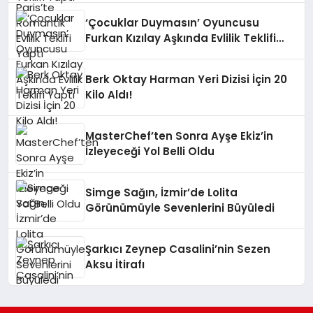
‘Çocuklar Duymasın’ Oyuncusu
Furkan Kızılay Aşkında Evlilik Teklifi
Yaptı
Berk Oktay Harman Yeri Dizisi İçin 20
Kilo Aldı!
MasterChef’ten Sonra Ayşe Ekiz’in
İzleyeceği Yol Belli Oldu
Simge Sağın, İzmir’de Lolita
Görünümüyle Sevenlerini Büyüledi
Şarkıcı Zeynep Casalini’nin Sezen
Aksu İtirafı