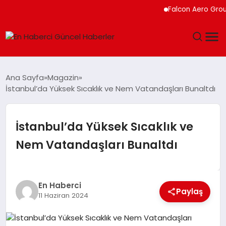
Falcon Aero Group, 
GÜNDEM
Ana Sayfa
Magazin
İstanbul’da Yüksek Sıcaklık ve Nem Vatandaşları Bunaltdı
SPOR
SAĞLIK
İstanbul’da Yüksek Sıcaklık ve
Nem Vatandaşları Bunaltdı
TEKNOLOJI
MAGAZIN
En Haberci
Paylaş
11 Haziran 2024
DÜNYA