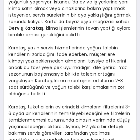
yoğunluk yaşanıyor. İstanbul’da ev ve iş yerlerine yeni
klima satın almak veya cihazlarına bakım yaptırmak
isteyenler, servis sürelerinin bir aya yaklaştığını görmek
zorunda kalıyor. Kartal’da beyaz eşya mağazası sahibi
Derviş Karataş
, klima işlemlerinin tavan yaptığı aylara
bırakılmaması gerektiğini belirtti.
Karataş, yazın servis hizmetlerinde yoğun talebin
kendilerini zorladığını ifade ederken, müşterilere
klimayı yazı beklemeden almalarını tavsiye ettiklerini
ancak bu tavsiyeye pek uyulmadığını dile getirdi. Yaz
sezonunun başlamasıyla birlikte talebin arttığını
vurgulayan Karataş, klima montajının ortalama 2-3
saat sürdüğünü ve yoğun talebi karşılamalarının zor
olduğunu belirtti.
Karataş, tüketicilerin evlerindeki klimaların filtrelerini 3-
6 ayda bir kendilerinin temizleyebileceğini ve filtrelerin
temizlenmemesi durumunda cihazın veriminde düşüş
yaşanabileceğini aktardı. Ayrıca, 1-2 yılda bir detaylı
bakımın servis görevlileri tarafından yapılması
gerektiğini ve vatandaşlara bahar aylarını tercih