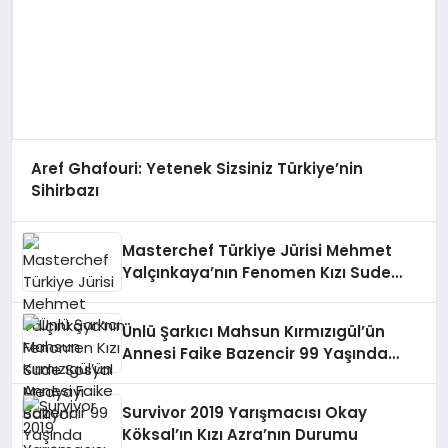
Aref Ghafouri: Yetenek Sizsiniz Türkiye’nin
Sihirbazı
Masterchef Türkiye Jürisi Mehmet
Yalçınkaya’nın Fenomen Kızı Sude
Sosyal Medyayı Sallıyor!
Ünlü Şarkıcı Mahsun Kırmızıgül’ün
Annesi Faike Bazencir 99 Yaşında
Hayaını Kaybetti
Survivor 2019 Yarışmacısı Okay
Köksal’ın Kızı Azra’nın Durumu