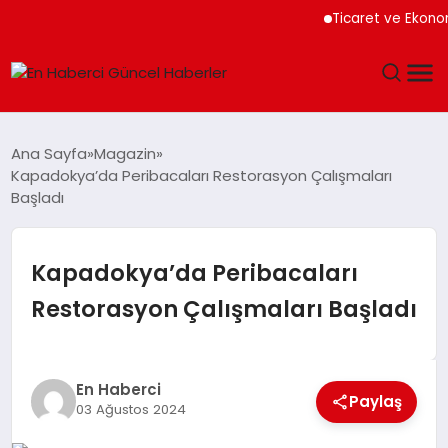
Ticaret ve Ekonomik
GÜNDEM
Ana Sayfa
Magazin
Kapadokya’da Peribacaları Restorasyon Çalışmaları
SPOR
Başladı
SAĞLIK
Kapadokya’da Peribacaları
TEKNOLOJI
Restorasyon Çalışmaları Başladı
MAGAZIN
En Haberci
DÜNYA
Paylaş
03 Ağustos 2024