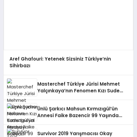
Aref Ghafouri: Yetenek Sizsiniz Türkiye’nin
Sihirbazı
Masterchef Türkiye Jürisi Mehmet
Yalçınkaya’nın Fenomen Kızı Sude
Sosyal Medyayı Sallıyor!
Ünlü Şarkıcı Mahsun Kırmızıgül’ün
Annesi Faike Bazencir 99 Yaşında
Hayaını Kaybetti
Survivor 2019 Yarışmacısı Okay